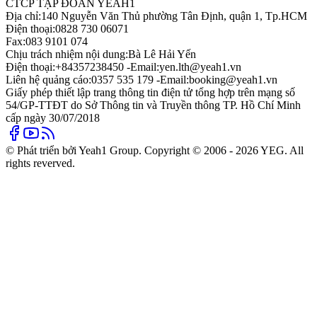
CTCP TẬP ĐOÀN YEAH1
Địa chỉ:
140 Nguyễn Văn Thủ phường Tân Định, quận 1, Tp.HCM
Điện thoại:
0828 730 06071
Fax:
083 9101 074
Chịu trách nhiệm nội dung:
Bà Lê Hải Yến
Điện thoại:
+84357238450 -
Email:
yen.lth@yeah1.vn
Liên hệ quảng cáo:
0357 535 179 -
Email:
booking@yeah1.vn
Giấy phép thiết lập trang thông tin điện tử tổng hợp trên mạng số
54/GP-TTĐT do Sở Thông tin và Truyền thông TP. Hồ Chí Minh
cấp ngày 30/07/2018
© Phát triển bởi Yeah1 Group. Copyright © 2006 - 2026 YEG. All
rights reverved.