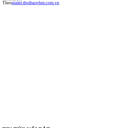
Theo
giaitri.thoibaovhnt.com.vn