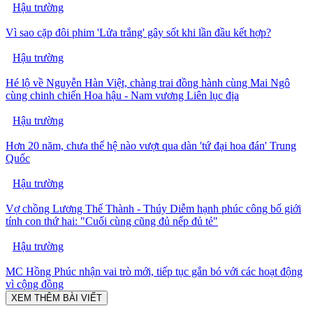
Hậu trường
Vì sao cặp đôi phim 'Lửa trắng' gây sốt khi lần đầu kết hợp?
Hậu trường
Hé lộ về Nguyễn Hàn Việt, chàng trai đồng hành cùng Mai Ngô
cùng chinh chiến Hoa hậu - Nam vương Liên lục địa
Hậu trường
Hơn 20 năm, chưa thế hệ nào vượt qua dàn 'tứ đại hoa đán' Trung
Quốc
Hậu trường
Vợ chồng Lương Thế Thành - Thúy Diễm hạnh phúc công bố giới
tính con thứ hai: "Cuối cùng cũng đủ nếp đủ tẻ"
Hậu trường
MC Hồng Phúc nhận vai trò mới, tiếp tục gắn bó với các hoạt động
vì cộng đồng
XEM THÊM BÀI VIẾT