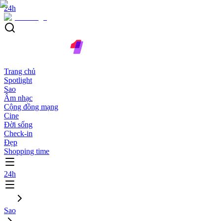
24h
Trang chủ
Spotlight
Sao
Âm nhạc
Cộng đồng mạng
Cine
Đời sống
Check-in
Đẹp
Shopping time
24h
Sao