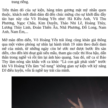
trang riêng.
Trên thảm đỏ của sự kiện, hàng trăm gương mặt mỹ nhân quen
thuộc, khách mời đình đám đã đến chúc mừng cho sự khởi đầu đầy
táo bạo này của Võ Hoàng Yến như: Hà Kiều Anh, Vũ Thu
Phương, Ngọc Châu, Kim Duyên, Thảo Nhi Lê, Hoàng Thùy,
Lương Thùy Linh, Đoàn Thiên Ân, Nhã Phương, Đỗ Long, Nam
Anh, Nam Em,...
Mở màn đêm diễn, Võ Hoàng Yến trải lòng cùng khán giả thông
qua một video phóng sự nhìn lại hành trình 19 năm theo đuổi đam
mê của mình, từ những ngày còn bé ước mơ được bước lên sàn
diễn, cho đến khi đoạt giải siêu mẫu, tham gia cuộc thi Hoa hậu, dấn
thân trong nghề và rồi tìm lại ánh hào quang. Sau đó, nữ ca sĩ Bảo
Thy làm nóng sân khấu với ca khúc “Là con gái phải xinh” trước
khi Võ Hoàng Yến làm “nổ tung” không gian sự kiện với kỹ năng
DJ điêu luyện, vốn là nghề tay trái của mình.