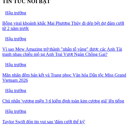
TIN TỨC NỔI BẬT
Hậu trường
Bỗng viral khoảnh khắc Mai Phương Thúy đi dép bệt dự đám cưới
từ 2 năm trước
Hậu trường
Vì sao Mew Amazing trở thành "nhân tố vàng" được các Anh Tài
tranh nhau chiêu mộ tại Anh Trai Vượt Ngàn Chông Gai?
Hậu trường
Mãn nhãn đêm bán kết và Trang phục Văn hóa Dân tộc Miss Grand
Vietnam 2026
Hậu trường
Chủ nhân 'vương miện 3 tỉ kiểm định toàn kim cương giả' lên tiếng
Hậu trường
Taylor Swift đón tin vui sau 'đám cưới thế kỷ'