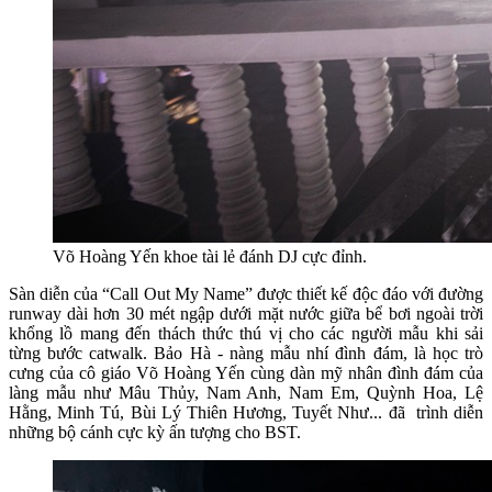
Võ Hoàng Yến khoe tài lẻ đánh DJ cực đỉnh.
Sàn diễn của “Call Out My Name” được thiết kế độc đáo với đường
runway dài hơn 30 mét ngập dưới mặt nước giữa bể bơi ngoài trời
khổng lồ mang đến thách thức thú vị cho các người mẫu khi sải
từng bước catwalk. Bảo Hà - nàng mẫu nhí đình đám, là học trò
cưng của cô giáo Võ Hoàng Yến cùng dàn mỹ nhân đình đám của
làng mẫu như Mâu Thủy, Nam Anh, Nam Em, Quỳnh Hoa, Lệ
Hằng, Minh Tú, Bùi Lý Thiên Hương, Tuyết Như... đã trình diễn
những bộ cánh cực kỳ ấn tượng cho BST.