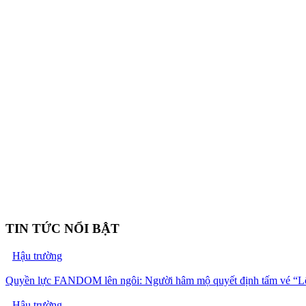
TIN TỨC NỔI BẬT
Hậu trường
Quyền lực FANDOM lên ngôi: Người hâm mộ quyết định tấm vé “Lộ
Hậu trường