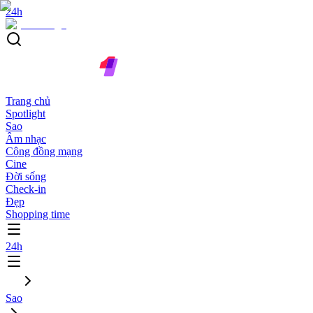
24h
Trang chủ
Spotlight
Sao
Âm nhạc
Cộng đồng mạng
Cine
Đời sống
Check-in
Đẹp
Shopping time
24h
Sao