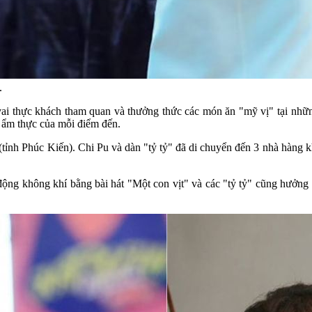
.
o vai thực khách tham quan và thưởng thức các món ăn "mỹ vị" tại nh
ề ẩm thực của mỗi điểm đến.
ỉnh Phúc Kiến). Chi Pu và dàn "tỷ tỷ" đã di chuyển đến 3 nhà hàng kh
ng không khí bằng bài hát "Một con vịt" và các "tỷ tỷ" cũng hưởng ứ