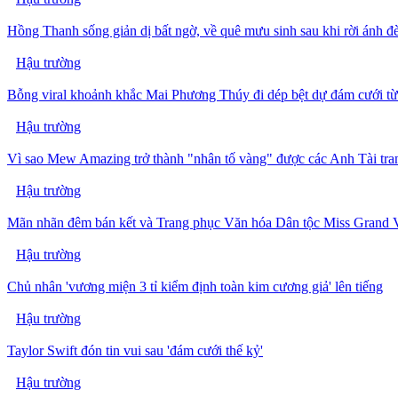
Hồng Thanh sống giản dị bất ngờ, về quê mưu sinh sau khi rời ánh 
Hậu trường
Bỗng viral khoảnh khắc Mai Phương Thúy đi dép bệt dự đám cưới từ
Hậu trường
Vì sao Mew Amazing trở thành "nhân tố vàng" được các Anh Tài tr
Hậu trường
Mãn nhãn đêm bán kết và Trang phục Văn hóa Dân tộc Miss Grand 
Hậu trường
Chủ nhân 'vương miện 3 tỉ kiểm định toàn kim cương giả' lên tiếng
Hậu trường
Taylor Swift đón tin vui sau 'đám cưới thế kỷ'
Hậu trường