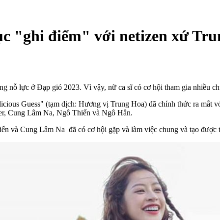
tục "ghi điểm" với netizen xứ Tr
g nỗ lực ở Đạp gió 2023. Vì vậy, nữ ca sĩ có cơ hội tham gia nhiều c
cious Guess" (tạm dịch: Hương vị Trung Hoa) đã chính thức ra mắt với
mber, Cung Lâm Na, Ngô Thiến và Ngô Hân.
hiến và Cung Lâm Na đã có cơ hội gặp và làm việc chung và tạo được t