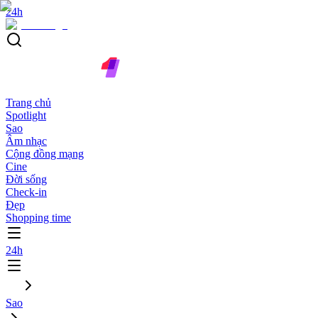
24h
Trang chủ
Spotlight
Sao
Âm nhạc
Cộng đồng mạng
Cine
Đời sống
Check-in
Đẹp
Shopping time
24h
Sao