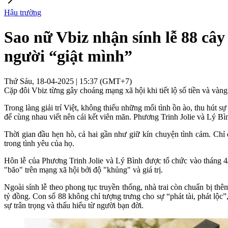
Hậu trường
Sao nữ Vbiz nhận sính lễ 88 cây 
người “giật mình”
Thứ Sáu, 18-04-2025 | 15:37 (GMT+7)
Cặp đôi Vbiz từng gây choáng mạng xã hội khi tiết lộ số tiền và vàng
Trong làng giải trí Việt, không thiếu những mối tình ồn ào, thu hút 
để cùng nhau viết nên cái kết viên mãn. Phương Trinh Jolie và Lý Bì
Thời gian đầu hẹn hò, cả hai gần như giữ kín chuyện tình cảm. Chỉ
trong tình yêu của họ.
Hôn lễ của Phương Trinh Jolie và Lý Bình được tổ chức vào tháng 4/
"bão" trên mạng xã hội bởi độ "khủng" và giá trị.
Ngoài sính lễ theo phong tục truyền thống, nhà trai còn chuẩn bị th
tỷ đồng. Con số 88 không chỉ tượng trưng cho sự “phát tài, phát lộc
sự trân trọng và thấu hiểu từ người bạn đời.