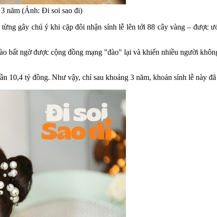
3 năm (Ảnh: Đi soi sao đi)
từng gây chú ý khi cặp đôi nhận sính lễ lên tới 88 cây vàng – được ư
m nào bất ngờ được cộng đồng mạng "đào" lại và khiến nhiều người khôn
 gần 10,4 tỷ đồng. Như vậy, chỉ sau khoảng 3 năm, khoản sính lễ này 