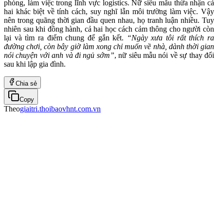
phòng, làm việc trong lĩnh vực logistics. Nữ siêu mẫu thừa nhận cả
hai khác biệt về tính cách, suy nghĩ lẫn môi trường làm việc. Vậy
nên trong quãng thời gian đầu quen nhau, họ tranh luận nhiều. Tuy
nhiên sau khi đồng hành, cả hai học cách cảm thông cho người còn
lại và tìm ra điểm chung để gắn kết.
“Ngày xưa tôi rất thích ra
đường chơi, còn bây giờ làm xong chỉ muốn về nhà, dành thời gian
nói chuyện với anh và đi ngủ sớm”
, nữ siêu mẫu nói về sự thay đổi
sau khi lập gia đình.
Chia sẻ
Copy
Theo
giaitri.thoibaovhnt.com.vn