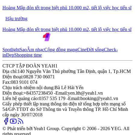
Hoàng Mập đón tết trong biệt phủ 10.000 m2, tiết lộ việc học tiến sĩ
Hậu trường
Hoàng Mập đón tết trong biệt phủ 10.000 m2, tiết lộ việc học tiến sĩ
Spotlight
Sao
Âm nhạc
Cộng đồng mạng
Cine
Đời sống
Check-
in
Đẹp
Shopping time
CTCP TẬP ĐOÀN YEAH1
Địa chỉ:
140 Nguyễn Văn Thủ phường Tân Định, quận 1, Tp.HCM
Điện thoại:
0828 730 06071
Fax:
083 9101 074
Chịu trách nhiệm nội dung:
Bà Lê Hải Yến
Điện thoại:
+84357238450 -
Email:
yen.lth@yeah1.vn
Liên hệ quảng cáo:
0357 535 179 -
Email:
booking@yeah1.vn
Giấy phép thiết lập trang thông tin điện tử tổng hợp trên mạng số
54/GP-TTĐT do Sở Thông tin và Truyền thông TP. Hồ Chí Minh
cấp ngày 30/07/2018
© Phát triển bởi Yeah1 Group. Copyright © 2006 - 2026 YEG. All
rights reverved.