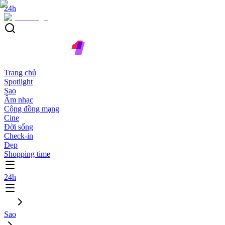
24h
Trang chủ
Spotlight
Sao
Âm nhạc
Cộng đồng mạng
Cine
Đời sống
Check-in
Đẹp
Shopping time
24h
Sao