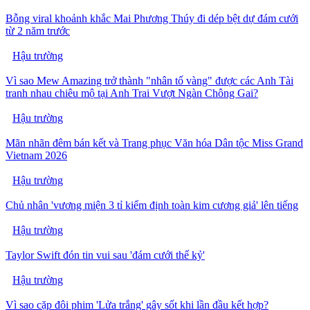
Bỗng viral khoảnh khắc Mai Phương Thúy đi dép bệt dự đám cưới
từ 2 năm trước
Hậu trường
Vì sao Mew Amazing trở thành "nhân tố vàng" được các Anh Tài
tranh nhau chiêu mộ tại Anh Trai Vượt Ngàn Chông Gai?
Hậu trường
Mãn nhãn đêm bán kết và Trang phục Văn hóa Dân tộc Miss Grand
Vietnam 2026
Hậu trường
Chủ nhân 'vương miện 3 tỉ kiểm định toàn kim cương giả' lên tiếng
Hậu trường
Taylor Swift đón tin vui sau 'đám cưới thế kỷ'
Hậu trường
Vì sao cặp đôi phim 'Lửa trắng' gây sốt khi lần đầu kết hợp?