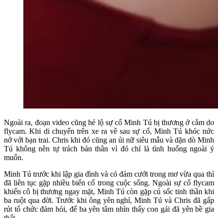
Ngoài ra, đoạn video cũng hé lộ sự cố Minh Tú bị thương ở cằm do
flycam. Khi di chuyển trên xe ra về sau sự cố, Minh Tú khóc nức
nở với bạn trai. Chris khi đó cũng an ủi nữ siêu mẫu và dặn dò Minh
Tú không nên tự trách bản thân vì đó chỉ là tình huống ngoài ý
muốn.
Minh Tú trước khi lập gia đình và có đám cưới trong mơ vừa qua thì
đã liên tục gặp nhiều biến cố trong cuộc sống. Ngoài sự cố flycam
khiến cô bị thương ngay mặt, Minh Tú còn gặp cú sốc tinh thần khi
ba ruột qua đời. Trước khi ông yên nghỉ, Minh Tú và Chris đã gấp
rút tổ chức đám hỏi, để ba yên tâm nhìn thấy con gái đã yên bề gia
thất.