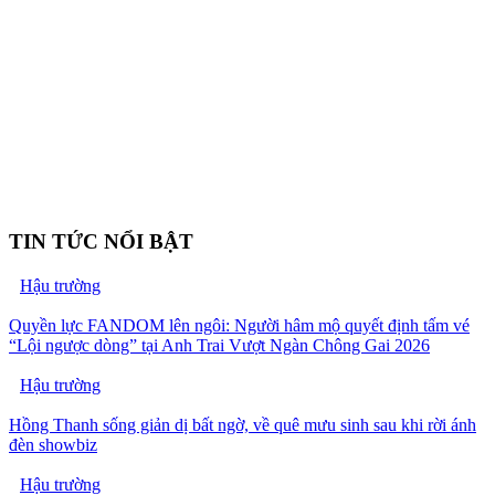
TIN TỨC NỔI BẬT
Hậu trường
Quyền lực FANDOM lên ngôi: Người hâm mộ quyết định tấm vé
“Lội ngược dòng” tại Anh Trai Vượt Ngàn Chông Gai 2026
Hậu trường
Hồng Thanh sống giản dị bất ngờ, về quê mưu sinh sau khi rời ánh
đèn showbiz
Hậu trường