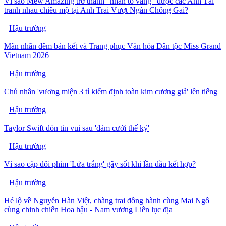
Vì sao Mew Amazing trở thành "nhân tố vàng" được các Anh Tài
tranh nhau chiêu mộ tại Anh Trai Vượt Ngàn Chông Gai?
Hậu trường
Mãn nhãn đêm bán kết và Trang phục Văn hóa Dân tộc Miss Grand
Vietnam 2026
Hậu trường
Chủ nhân 'vương miện 3 tỉ kiểm định toàn kim cương giả' lên tiếng
Hậu trường
Taylor Swift đón tin vui sau 'đám cưới thế kỷ'
Hậu trường
Vì sao cặp đôi phim 'Lửa trắng' gây sốt khi lần đầu kết hợp?
Hậu trường
Hé lộ về Nguyễn Hàn Việt, chàng trai đồng hành cùng Mai Ngô
cùng chinh chiến Hoa hậu - Nam vương Liên lục địa