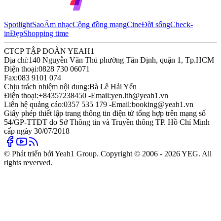
Spotlight
Sao
Âm nhạc
Cộng đồng mạng
Cine
Đời sống
Check-
in
Đẹp
Shopping time
CTCP TẬP ĐOÀN YEAH1
Địa chỉ:
140 Nguyễn Văn Thủ phường Tân Định, quận 1, Tp.HCM
Điện thoại:
0828 730 06071
Fax:
083 9101 074
Chịu trách nhiệm nội dung:
Bà Lê Hải Yến
Điện thoại:
+84357238450 -
Email:
yen.lth@yeah1.vn
Liên hệ quảng cáo:
0357 535 179 -
Email:
booking@yeah1.vn
Giấy phép thiết lập trang thông tin điện tử tổng hợp trên mạng số
54/GP-TTĐT do Sở Thông tin và Truyền thông TP. Hồ Chí Minh
cấp ngày 30/07/2018
© Phát triển bởi Yeah1 Group. Copyright © 2006 - 2026 YEG. All
rights reverved.