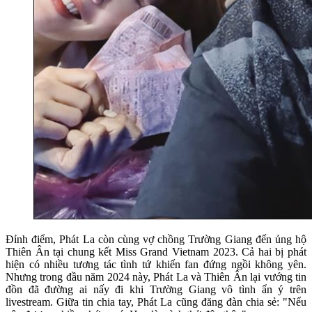
Đỉnh điểm, Phát La còn cùng vợ chồng Trường Giang đến ủng hộ
Thiên Ân tại chung kết Miss Grand Vietnam 2023. Cả hai bị phát
hiện có nhiều tương tác tình tứ khiến fan đứng ngồi không yên.
Nhưng trong đầu năm 2024 này, Phát La và Thiên Ân lại vướng tin
đồn đã đường ai nấy đi khi Trường Giang vô tình ẩn ý trên
livestream. Giữa tin chia tay, Phát La cũng đăng đàn chia sẻ: "Nếu