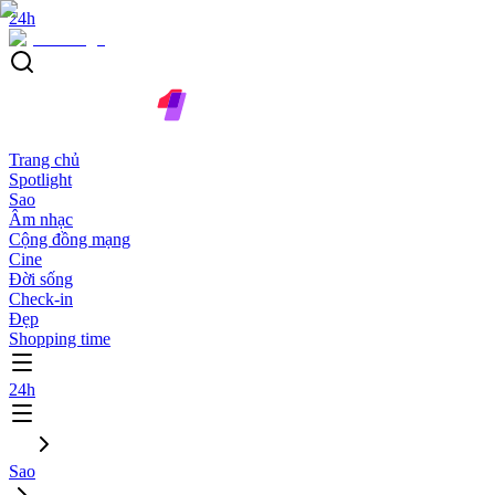
24h
Trang chủ
Spotlight
Sao
Âm nhạc
Cộng đồng mạng
Cine
Đời sống
Check-in
Đẹp
Shopping time
24h
Sao