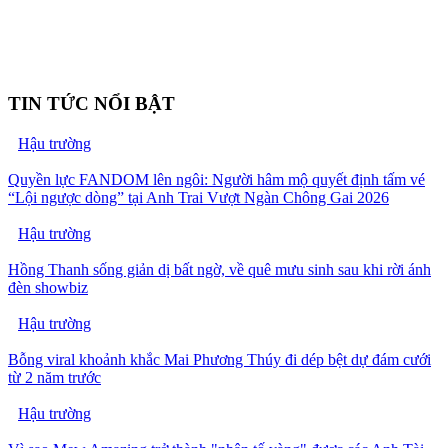
TIN TỨC NỔI BẬT
Hậu trường
Quyền lực FANDOM lên ngôi: Người hâm mộ quyết định tấm vé
“Lội ngược dòng” tại Anh Trai Vượt Ngàn Chông Gai 2026
Hậu trường
Hồng Thanh sống giản dị bất ngờ, về quê mưu sinh sau khi rời ánh
đèn showbiz
Hậu trường
Bỗng viral khoảnh khắc Mai Phương Thúy đi dép bệt dự đám cưới
từ 2 năm trước
Hậu trường