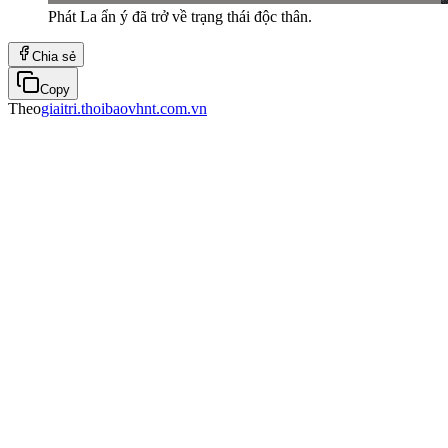
Phát La ẩn ý đã trở về trạng thái độc thân.
Chia sẻ
Copy
Theo
giaitri.thoibaovhnt.com.vn