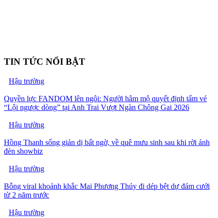
TIN TỨC NỔI BẬT
Hậu trường
Quyền lực FANDOM lên ngôi: Người hâm mộ quyết định tấm vé
“Lội ngược dòng” tại Anh Trai Vượt Ngàn Chông Gai 2026
Hậu trường
Hồng Thanh sống giản dị bất ngờ, về quê mưu sinh sau khi rời ánh
đèn showbiz
Hậu trường
Bỗng viral khoảnh khắc Mai Phương Thúy đi dép bệt dự đám cưới
từ 2 năm trước
Hậu trường