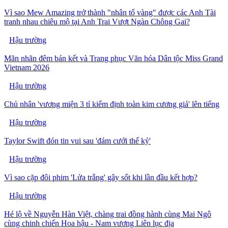
Vì sao Mew Amazing trở thành "nhân tố vàng" được các Anh Tài
tranh nhau chiêu mộ tại Anh Trai Vượt Ngàn Chông Gai?
Hậu trường
Mãn nhãn đêm bán kết và Trang phục Văn hóa Dân tộc Miss Grand
Vietnam 2026
Hậu trường
Chủ nhân 'vương miện 3 tỉ kiểm định toàn kim cương giả' lên tiếng
Hậu trường
Taylor Swift đón tin vui sau 'đám cưới thế kỷ'
Hậu trường
Vì sao cặp đôi phim 'Lửa trắng' gây sốt khi lần đầu kết hợp?
Hậu trường
Hé lộ về Nguyễn Hàn Việt, chàng trai đồng hành cùng Mai Ngô
cùng chinh chiến Hoa hậu - Nam vương Liên lục địa