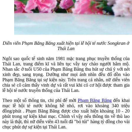
Diễn viên Phạm Băng Băng xuất hiện tại lễ hội té nước Songkran ở
Thái Lan
Ngôi sao quốc tế sinh năm 1981 mặc trang phục truyền thống của
Thái Lan, trang điểm kĩ và liên tục vẫy tay chào người hâm mộ.
Nhan sắc ở tuổi U50 của Phạm Băng Băng thu hút sự chú ý với nét
xinh đẹp, sang trọng. Dường như mọi ánh nhìn đều đổ dồn vào
Phạm Băng Băng tại sự kiện này. Trên trang cá nhân, nữ diễn viên
chia sẻ cô cảm thấy vinh dự và rất vui khi có cơ hội được tham gia
lễ hội té nước truyền thống của Thái Lan.
Theo một số thông tin, chi phí để mời
Phạm Băng Băng
đến khai
mạc lễ hội té nước không hề nhỏ, rơi vào khoảng 340 triệu
đồng/phút . Phạm Băng Băng được cho xuất hiện khoảng 10 - 20
phút trong sự kiện khai mạc. Chính vì vậy nếu thông tin về thù lao
này là thật, thì nữ diễn viên 43 tuổi đã "bỏ túi" hàng tỷ đồng cho vài
chục phút dự sự kiện tại Thái Lan.