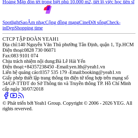
Hoàng Mập đón tết trong biệt phủ 10.000 m2, tiết lộ việc học tiến sĩ
Spotlight
Sao
Âm nhạc
Cộng đồng mạng
Cine
Đời sống
Check-
in
Đẹp
Shopping time
CTCP TẬP ĐOÀN YEAH1
Địa chỉ:
140 Nguyễn Văn Thủ phường Tân Định, quận 1, Tp.HCM
Điện thoại:
0828 730 06071
Fax:
083 9101 074
Chịu trách nhiệm nội dung:
Bà Lê Hải Yến
Điện thoại:
+84357238450 -
Email:
yen.lth@yeah1.vn
Liên hệ quảng cáo:
0357 535 179 -
Email:
booking@yeah1.vn
Giấy phép thiết lập trang thông tin điện tử tổng hợp trên mạng số
54/GP-TTĐT do Sở Thông tin và Truyền thông TP. Hồ Chí Minh
cấp ngày 30/07/2018
© Phát triển bởi Yeah1 Group. Copyright © 2006 - 2026 YEG. All
rights reverved.