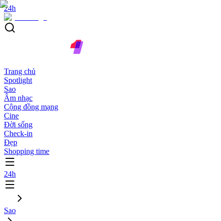
24h
Trang chủ
Spotlight
Sao
Âm nhạc
Cộng đồng mạng
Cine
Đời sống
Check-in
Đẹp
Shopping time
24h
Sao