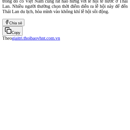
trong đó có Việt Nam cũng rất hào hứng với lễ hội té nước ở Thái
Lan. Nhiều người thường chọn thời điểm diễn ra lễ hội này để đến
Thái Lan du lịch, hòa mình vào không khí lễ hội sôi động.
Chia sẻ
Copy
Theo
giaitri.thoibaovhnt.com.vn