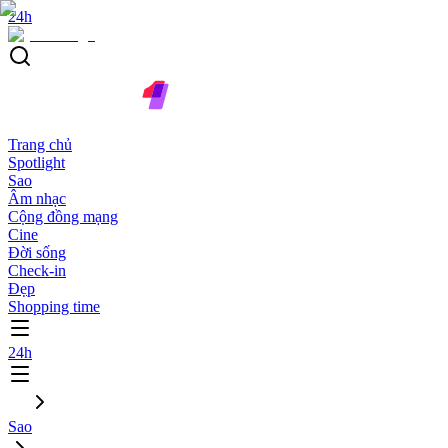
24h
Trang chủ
Spotlight
Sao
Âm nhạc
Cộng đồng mạng
Cine
Đời sống
Check-in
Đẹp
Shopping time
24h
Sao