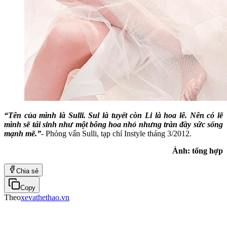
“Tên của mình là Sulli. Sul là tuyết còn Li là hoa lê. Nên có lẽ
mình sẽ tái sinh như một bông hoa nhỏ nhưng tràn đầy sức sống
mạnh mẽ.”
- Phỏng vấn Sulli, tạp chí Instyle tháng 3/2012.
Ảnh: tổng hợp
Chia sẻ
Copy
Theo
xevathethao.vn