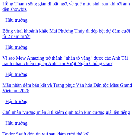
Hồng Thanh sống giản dị bất ngờ, về quê mưu sinh sau khi rời ánh
đèn showbiz
Hậu trường
Bỗng viral khoảnh khắc Mai Phương Thúy đi dép bệt dự đám cưới
từ 2 năm trước
Hậu trường
Vì sao Mew Amazing trở thành "nhân tố vàng" được các Anh Tài
tranh nhau chiêu mộ tại Anh Trai Vượt Ngàn Chông Gai?
Hậu trường
Mãn nhãn đêm bán kết và Trang phục Văn hóa Dân tộc Miss Grand
Vietnam 2026
Hậu trường
Chủ nhân 'vương miện 3 tỉ kiểm định toàn kim cương giả' lên tiếng
Hậu trường
Taylor Swift đón tin vui sau 'đám cưới thế kỷ'