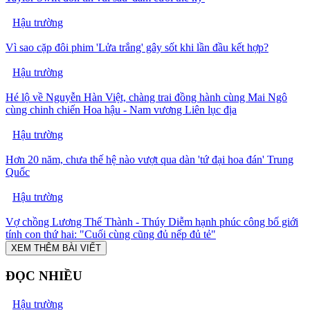
Hậu trường
Vì sao cặp đôi phim 'Lửa trắng' gây sốt khi lần đầu kết hợp?
Hậu trường
Hé lộ về Nguyễn Hàn Việt, chàng trai đồng hành cùng Mai Ngô
cùng chinh chiến Hoa hậu - Nam vương Liên lục địa
Hậu trường
Hơn 20 năm, chưa thế hệ nào vượt qua dàn 'tứ đại hoa đán' Trung
Quốc
Hậu trường
Vợ chồng Lương Thế Thành - Thúy Diễm hạnh phúc công bố giới
tính con thứ hai: "Cuối cùng cũng đủ nếp đủ tẻ"
XEM THÊM BÀI VIẾT
ĐỌC NHIỀU
Hậu trường