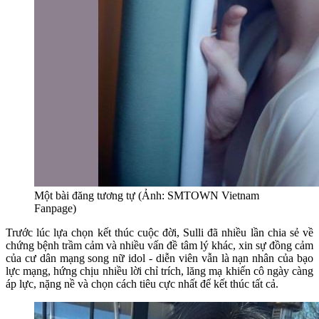
Một bài đăng tương tự (Ảnh: SMTOWN Vietnam
Fanpage)
Trước lúc lựa chọn kết thúc cuộc đời, Sulli đã nhiều lần chia sẻ về
chứng bệnh trầm cảm và nhiều vấn đề tâm lý khác, xin sự đồng cảm
của cư dân mạng song nữ idol - diễn viên vẫn là nạn nhân của bạo
lực mạng, hứng chịu nhiều lời chỉ trích, lăng mạ khiến cô ngày càng
áp lực, nặng nề và chọn cách tiêu cực nhất để kết thúc tất cả.