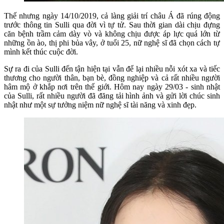
Thế nhưng ngày 14/10/2019, cả làng giải trí châu Á đã rúng động
trước thông tin Sulli qua đời vì tự tử. Sau thời gian dài chịu đựng
căn bệnh trầm cảm dày vò và không chịu được áp lực quá lớn từ
những ồn ào, thị phi bủa vây, ở tuổi 25, nữ nghệ sĩ đã chọn cách tự
mình kết thúc cuộc đời.
Sự ra đi của Sulli đến tận hiện tại vẫn để lại nhiều nỗi xót xa và tiếc
thương cho người thân, bạn bè, đồng nghiệp và cả rất nhiều người
hâm mộ ở khắp nơi trên thế giới. Hôm nay ngày 29/03 - sinh nhật
của Sulli, rất nhiều người đã đăng tải hình ảnh và gửi lời chúc sinh
nhật như một sự tưởng niệm nữ nghệ sĩ tài năng và xinh đẹp.