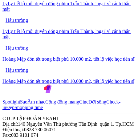
LyLy tiết lộ mối duyên đóng phim Trấn Thành, 'ngại' vì cảnh thân
mật
Hậu trường
LyLy tiết lộ mối duyên đóng phim Trấn Thành, 'ngại' vì cảnh thân
mật
Hậu trường
Hoàng Mập đón tết trong biệt phủ 10.000 m2, tiết lộ việc học tiến sĩ
Hậu trường
Hoàng Mập đón tết trong biệt phủ 10.000 m2, tiết lộ việc học tiến sĩ
Spotlight
Sao
Âm nhạc
Cộng đồng mạng
Cine
Đời sống
Check-
in
Đẹp
Shopping time
CTCP TẬP ĐOÀN YEAH1
Địa chỉ:
140 Nguyễn Văn Thủ phường Tân Định, quận 1, Tp.HCM
Điện thoại:
0828 730 06071
Fax:
083 9101 074