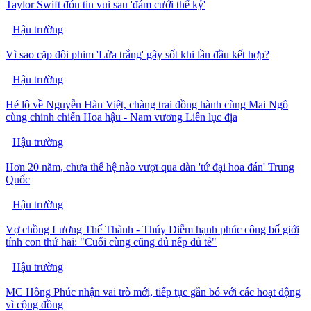
Taylor Swift đón tin vui sau 'đám cưới thế kỷ'
Hậu trường
Vì sao cặp đôi phim 'Lửa trắng' gây sốt khi lần đầu kết hợp?
Hậu trường
Hé lộ về Nguyễn Hàn Việt, chàng trai đồng hành cùng Mai Ngô
cùng chinh chiến Hoa hậu - Nam vương Liên lục địa
Hậu trường
Hơn 20 năm, chưa thế hệ nào vượt qua dàn 'tứ đại hoa đán' Trung
Quốc
Hậu trường
Vợ chồng Lương Thế Thành - Thúy Diễm hạnh phúc công bố giới
tính con thứ hai: "Cuối cùng cũng đủ nếp đủ tẻ"
Hậu trường
MC Hồng Phúc nhận vai trò mới, tiếp tục gắn bó với các hoạt động
vì cộng đồng