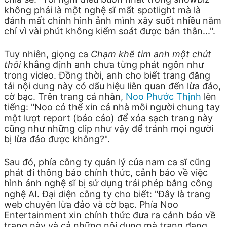
không phải là một nghệ sĩ mất spotlight mà là
đánh mất chính hình ảnh mình xây suốt nhiều năm
chỉ vì vài phút không kiểm soát được bản thân...".
Tuy nhiên, giọng ca
Chạm khẽ tim anh một chút
thôi
khẳng định anh chưa từng phát ngôn như
trong video. Đồng thời, anh cho biết trang đăng
tải nội dung này có dấu hiệu liên quan đến lừa đảo,
cờ bạc. Trên trang cá nhân,
Noo Phước Thịnh
lên
tiếng: "Noo có thể xin cả nhà mỗi người chung tay
một lượt report (báo cáo) để xóa sạch trang này
cũng như những clip như vậy để tránh mọi người
bị lừa đảo được không?".
Sau đó, phía công ty quản lý của nam ca sĩ cũng
phát đi thông báo chính thức, cảnh báo về việc
hình ảnh nghệ sĩ bị sử dụng trái phép bằng công
nghệ AI. Đại diện công ty cho biết: "Đây là trang
web chuyên lừa đảo và cờ bạc. Phía Noo
Entertainment xin chính thức đưa ra cảnh báo về
trang này và cả những nội dung mà trang đang