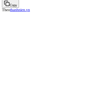
Copy
Theo
thanhnien.vn