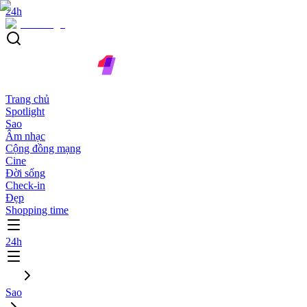
24h
Trang chủ
Spotlight
Sao
Âm nhạc
Cộng đồng mạng
Cine
Đời sống
Check-in
Đẹp
Shopping time
24h
Sao