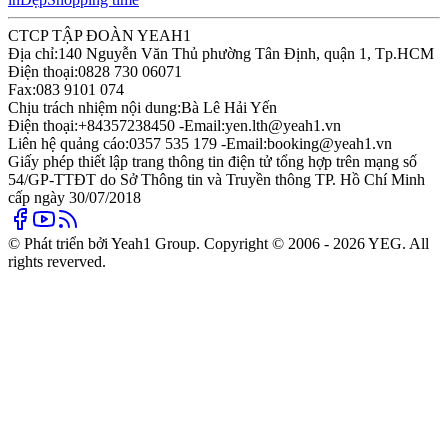
CTCP TẬP ĐOÀN YEAH1
Địa chỉ:
140 Nguyễn Văn Thủ phường Tân Định, quận 1, Tp.HCM
Điện thoại:
0828 730 06071
Fax:
083 9101 074
Chịu trách nhiệm nội dung:
Bà Lê Hải Yến
Điện thoại:
+84357238450 -
Email:
yen.lth@yeah1.vn
Liên hệ quảng cáo:
0357 535 179 -
Email:
booking@yeah1.vn
Giấy phép thiết lập trang thông tin điện tử tổng hợp trên mạng số
54/GP-TTĐT do Sở Thông tin và Truyền thông TP. Hồ Chí Minh
cấp ngày 30/07/2018
© Phát triển bởi Yeah1 Group. Copyright © 2006 - 2026 YEG. All
rights reverved.