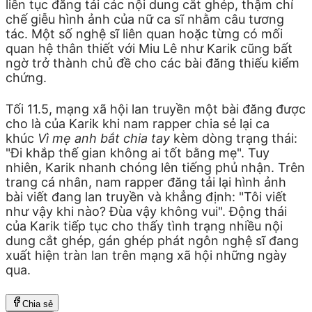
liên tục đăng tải các nội dung cắt ghép, thậm chí
chế giễu hình ảnh của nữ ca sĩ nhằm câu tương
tác. Một số nghệ sĩ liên quan hoặc từng có mối
quan hệ thân thiết với Miu Lê như Karik cũng bất
ngờ trở thành chủ đề cho các bài đăng thiếu kiểm
chứng.
Tối 11.5, mạng xã hội lan truyền một bài đăng được
cho là của Karik khi nam rapper chia sẻ lại ca
khúc
Vì mẹ anh bắt chia tay
kèm dòng trạng thái:
"Đi khắp thế gian không ai tốt bằng mẹ". Tuy
nhiên, Karik nhanh chóng lên tiếng phủ nhận. Trên
trang cá nhân, nam rapper đăng tải lại hình ảnh
bài viết đang lan truyền và khẳng định: "Tôi viết
như vậy khi nào? Đùa vậy không vui". Động thái
của Karik tiếp tục cho thấy tình trạng nhiều nội
dung cắt ghép, gán ghép phát ngôn nghệ sĩ đang
xuất hiện tràn lan trên mạng xã hội những ngày
qua.
Chia sẻ