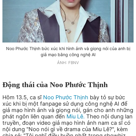
Noo Phước Thịnh bức xúc khi hình ảnh và giọng nói của anh bị
giả mạo bằng công nghệ AI
ẢNH: FBNV
Động thái của Noo Phước Thịnh
Hôm 13.5, ca sĩ
Noo Phước Thịnh
bày tỏ sự bức
xúc khi bị một fanpage sử dụng công nghệ AI để
giả mạo hình ảnh và giọng nói, gán cho anh những
phát ngôn liên quan đến
Miu Lê.
Theo nội dung lan
truyền, đoạn video giả mạo hình ảnh nam ca sĩ có
nội dung "Noo nói gì về drama của Miu Lê?", kèm
chia sẻ: "Tôi nghĩ điều buồn nhất trong showbiz