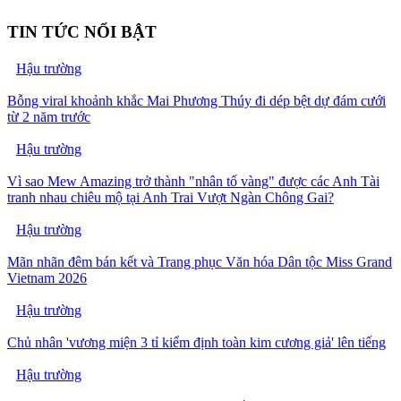
TIN TỨC NỔI BẬT
Hậu trường
Bỗng viral khoảnh khắc Mai Phương Thúy đi dép bệt dự đám cưới
từ 2 năm trước
Hậu trường
Vì sao Mew Amazing trở thành "nhân tố vàng" được các Anh Tài
tranh nhau chiêu mộ tại Anh Trai Vượt Ngàn Chông Gai?
Hậu trường
Mãn nhãn đêm bán kết và Trang phục Văn hóa Dân tộc Miss Grand
Vietnam 2026
Hậu trường
Chủ nhân 'vương miện 3 tỉ kiểm định toàn kim cương giả' lên tiếng
Hậu trường