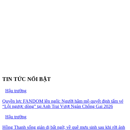
TIN TỨC NỔI BẬT
Hậu trường
Quyền lực FANDOM lên ngôi: Người hâm mộ quyết định tấm vé
“Lội ngược dòng” tại Anh Trai Vượt Ngàn Chông Gai 2026
Hậu trường
Hồng Thanh sống giản dị bất ngờ, về quê mưu sinh sau khi rời ánh