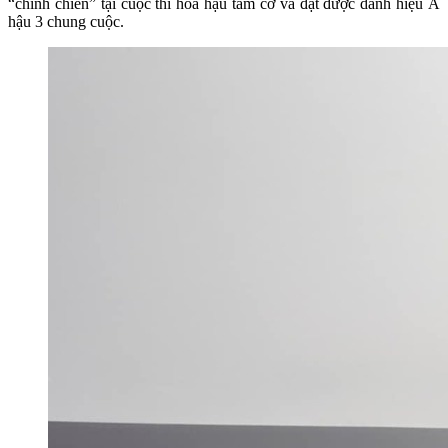
“chinh chiến” tại cuộc thi hoa hậu tầm cỡ và đạt được danh hiệu Á
hậu 3 chung cuộc.