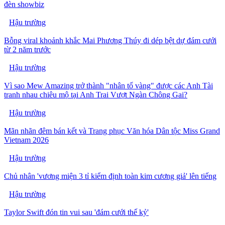
đèn showbiz
Hậu trường
Bỗng viral khoảnh khắc Mai Phương Thúy đi dép bệt dự đám cưới
từ 2 năm trước
Hậu trường
Vì sao Mew Amazing trở thành "nhân tố vàng" được các Anh Tài
tranh nhau chiêu mộ tại Anh Trai Vượt Ngàn Chông Gai?
Hậu trường
Mãn nhãn đêm bán kết và Trang phục Văn hóa Dân tộc Miss Grand
Vietnam 2026
Hậu trường
Chủ nhân 'vương miện 3 tỉ kiểm định toàn kim cương giả' lên tiếng
Hậu trường
Taylor Swift đón tin vui sau 'đám cưới thế kỷ'