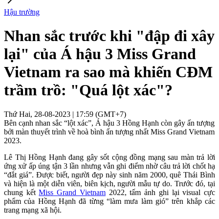
Hậu trường
Nhan sắc trước khi "đập đi xây
lại" của Á hậu 3 Miss Grand
Vietnam ra sao mà khiến CĐM
trầm trồ: "Quá lột xác"?
Thứ Hai, 28-08-2023 | 17:59 (GMT+7)
Bên cạnh nhan sắc “lột xác”, Á hậu 3 Hồng Hạnh còn gây ấn tượng
bởi màn thuyết trình về hoà bình ấn tượng nhất Miss Grand Vietnam
2023.
Lê Thị Hồng Hạnh đang gây sốt cộng đồng mạng sau màn trả lời
ứng xử ấp úng tận 3 lần nhưng vẫn ghi điểm nhờ câu trả lời chốt hạ
“đắt giá”. Được biết, người đẹp này sinh năm 2000, quê Thái Bình
và hiện là một diễn viên, biên kịch, người mẫu tự do. Trước đó, tại
chung kết
Miss Grand Vietnam
2022, tấm ảnh ghi lại visual cực
phẩm của Hồng Hạnh đã từng “làm mưa làm gió” trên khắp các
trang mạng xã hội.