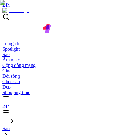
24h
Trang chủ
Spotlight
Sao
Âm nhạc
Cộng đồng mạng
Cine
Đời sống
Check-in
Đẹp
Shopping time
24h
Sao