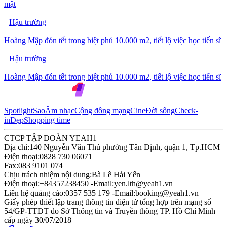
mật
Hậu trường
Hoàng Mập đón tết trong biệt phủ 10.000 m2, tiết lộ việc học tiến sĩ
Hậu trường
Hoàng Mập đón tết trong biệt phủ 10.000 m2, tiết lộ việc học tiến sĩ
Spotlight
Sao
Âm nhạc
Cộng đồng mạng
Cine
Đời sống
Check-
in
Đẹp
Shopping time
CTCP TẬP ĐOÀN YEAH1
Địa chỉ:
140 Nguyễn Văn Thủ phường Tân Định, quận 1, Tp.HCM
Điện thoại:
0828 730 06071
Fax:
083 9101 074
Chịu trách nhiệm nội dung:
Bà Lê Hải Yến
Điện thoại:
+84357238450 -
Email:
yen.lth@yeah1.vn
Liên hệ quảng cáo:
0357 535 179 -
Email:
booking@yeah1.vn
Giấy phép thiết lập trang thông tin điện tử tổng hợp trên mạng số
54/GP-TTĐT do Sở Thông tin và Truyền thông TP. Hồ Chí Minh
cấp ngày 30/07/2018