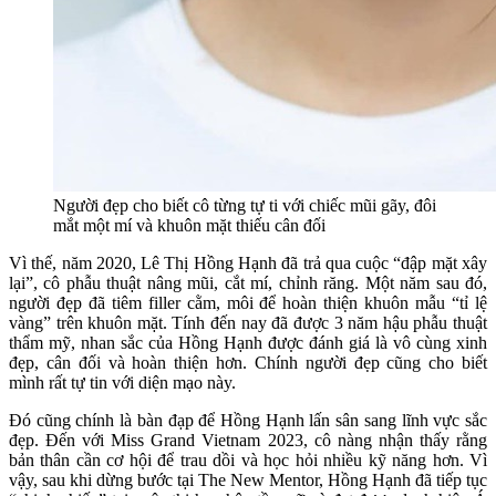
Người đẹp cho biết cô từng tự ti với chiếc mũi gãy, đôi
mắt một mí và khuôn mặt thiếu cân đối
Vì thế, năm 2020, Lê Thị Hồng Hạnh đã trả qua cuộc “đập mặt xây
lại”, cô phẫu thuật nâng mũi, cắt mí, chỉnh răng. Một năm sau đó,
người đẹp đã tiêm filler cằm, môi để hoàn thiện khuôn mẫu “tỉ lệ
vàng” trên khuôn mặt. Tính đến nay đã được 3 năm hậu phẫu thuật
thẩm mỹ, nhan sắc của Hồng Hạnh được đánh giá là vô cùng xinh
đẹp, cân đối và hoàn thiện hơn. Chính người đẹp cũng cho biết
mình rất tự tin với diện mạo này.
Đó cũng chính là bàn đạp để Hồng Hạnh lấn sân sang lĩnh vực sắc
đẹp. Đến với Miss Grand Vietnam 2023, cô nàng nhận thấy rằng
bản thân cần cơ hội để trau dồi và học hỏi nhiều kỹ năng hơn. Vì
vậy, sau khi dừng bước tại The New Mentor, Hồng Hạnh đã tiếp tục