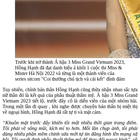
Trước khi trở thành Á hậu 3 Miss Grand Vietnam 2023,
Hồng Hạnh đã đạt danh hiệu á khôi 1 cuộc thi Miss &
Mister Hà Nội 2022 và từng là một thành viên của
series sitcom "Coi thường chủ tịch và cái kết" đình đám
Tuy nhiên, chính bản thân Hồng Hạnh cũng thừa nhận nhan sắc tựa
nữ thần đó là kết quả của phẫu thuật thẩm mỹ. Á hậu 3 Miss Grand
Vietnam 2023 tiết lộ, trước đây cô là diễn viên của một nhóm hài.
Trong một lần đi quay , khi nghe được chuyện bản thân bị miệt thị
về ngoại hình, Hồng Hạnh đã rất tự ti và mặt cảm.
“Khuôn mặt trước đây khiến tôi mất nhiều thời gian trang điểm.
Tôi phải vẽ sống mũi, kích mí to hơn. Mỗi lần chụp ảnh, tôi phải
dùng nhiều phần mềm chỉnh sửa mới tự tin đăng hình lên mạng xã
hội. Tôi quyết định phẫu thuật thẩm mỹ để thay đổi ngoại hình”
, cô