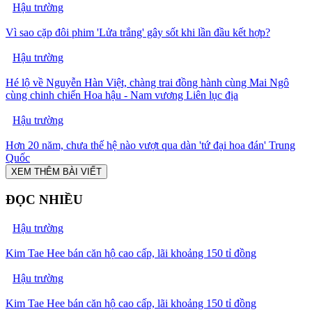
Hậu trường
Vì sao cặp đôi phim 'Lửa trắng' gây sốt khi lần đầu kết hợp?
Hậu trường
Hé lộ về Nguyễn Hàn Việt, chàng trai đồng hành cùng Mai Ngô
cùng chinh chiến Hoa hậu - Nam vương Liên lục địa
Hậu trường
Hơn 20 năm, chưa thế hệ nào vượt qua dàn 'tứ đại hoa đán' Trung
Quốc
XEM THÊM BÀI VIẾT
ĐỌC NHIỀU
Hậu trường
Kim Tae Hee bán căn hộ cao cấp, lãi khoảng 150 tỉ đồng
Hậu trường
Kim Tae Hee bán căn hộ cao cấp, lãi khoảng 150 tỉ đồng