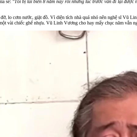
hia sẻ:
"Tôi bị tai biến 8 năm nay rồi nhưng lúc trước vẫn đi lại được 
đỡ, lo cơm nước, giặt đồ. Vì diện tích nhà quá nhỏ nên nghệ sĩ Vũ Li
ùng một vài chiếc ghế nhựa. Vũ Linh Vương cho hay mấy chục năm vẫn 