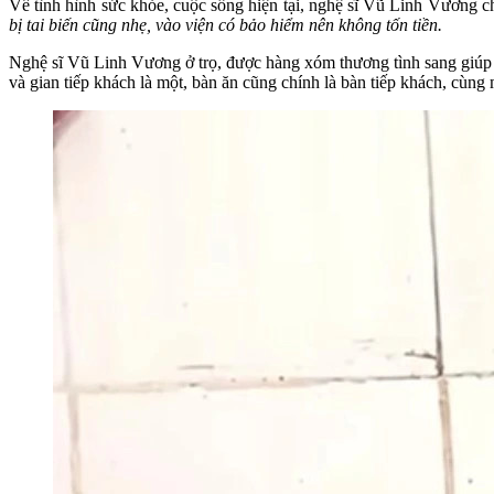
Về tình hình sức khỏe, cuộc sống hiện tại, nghệ sĩ Vũ Linh Vương c
bị tai biến cũng nhẹ, vào viện có bảo hiểm nên không tốn tiền.
Nghệ sĩ Vũ Linh Vương ở trọ, được hàng xóm thương tình sang giúp 
và gian tiếp khách là một, bàn ăn cũng chính là bàn tiếp khách, c