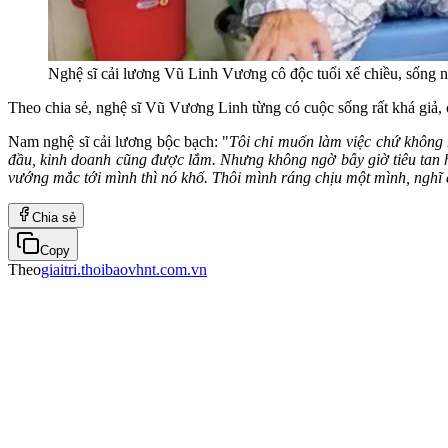
Nghệ sĩ cải lương Vũ Linh Vương cô độc tuổi xế chiều, sống
Theo chia sẻ, nghệ sĩ Vũ Vương Linh từng có cuộc sống rất khá giả, có 
Nam nghệ sĩ cải lương bộc bạch: "
Tôi chỉ muốn làm việc chứ không m
đầu, kinh doanh cũng được lắm. Nhưng không ngờ bây giờ tiêu tan hế
vướng mắc tới mình thì nó khổ. Thôi mình ráng chịu một mình, nghĩ 
Chia sẻ
Copy
Theo
giaitri.thoibaovhnt.com.vn