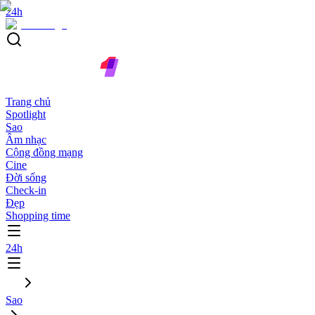
24h
Trang chủ
Spotlight
Sao
Âm nhạc
Cộng đồng mạng
Cine
Đời sống
Check-in
Đẹp
Shopping time
24h
Sao