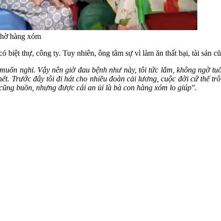
 nhờ hàng xóm
biệt thự, công ty. Tuy nhiên, ông tâm sự vì làm ăn thất bại, tài sản cũ
uốn nghỉ. Vậy nên giờ đau bệnh như này, tôi tức lắm, không ngờ tuổi
t. Trước đây tôi đi hát cho nhiều đoàn cải lương, cuộc đời cứ thế tr
cũng buồn, nhưng được cái an ủi là bà con hàng xóm lo giúp".