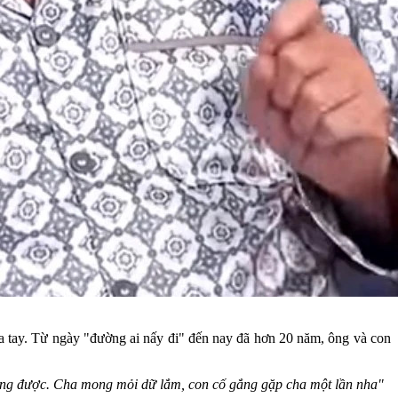
ia tay. Từ ngày "đường ai nấy đi" đến nay đã hơn 20 năm, ông và con
cũng được. Cha mong mỏi dữ lắm, con cố gắng gặp cha một lần nha"