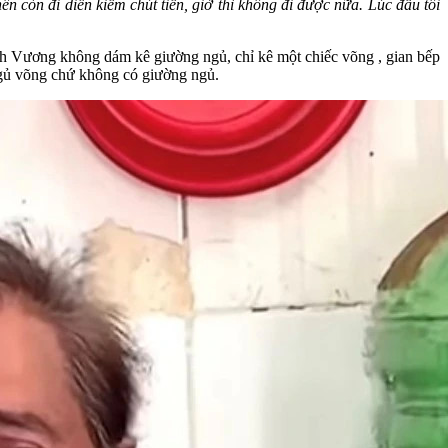
nên còn đi diễn kiếm chút tiền, giờ thì không đi được nữa. Lúc đầu tôi
nh Vương không dám kê giường ngủ, chỉ kê một chiếc võng , gian bếp
ngủ võng chứ không có giường ngủ.