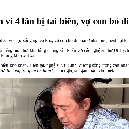
vì 4 lần bị tai biến, vợ con bỏ đi
 xa vì cuộc sống nghèo khó, vợ con bỏ đi phải ở nhà thuê, bệnh tật khi
i tiếng một thời khi đứng chung sân khấu với các nghệ sĩ như Út Bạc
 không khỏi xót xa.
p nhiều khó khăn. Hiện tại, nghệ sĩ Vũ Linh Vương sống trong căn nhà 
ời ta cũng trả giúp tôi luôn",
nam nghệ sĩ ngậm ngùi cho biết.