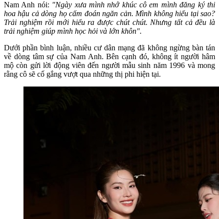
Nam Anh nói:
"Ngày xưa mình nhớ khúc cô em mình đăng ký thi
hoa hậu cả dòng họ cấm đoán ngăn cản. Mình không hiểu tại sao?
Trải nghiệm rồi mới hiểu ra được chút chút. Nhưng tất cả đều là
trải nghiệm giúp mình học hỏi và lớn khôn".
Dưới phần bình luận, nhiều cư dân mạng đã không ngừng bàn tán
về dòng tâm sự của Nam Anh. Bên cạnh đó, không ít người hâm
mộ còn gửi lời động viên đến người mẫu sinh năm 1996 và mong
rằng cô sẽ cố gắng vượt qua những thị phi hiện tại.