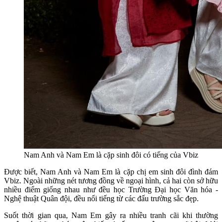
Nam Anh và Nam Em là cặp sinh đôi có tiếng của Vbiz
Được biết, Nam Anh và Nam Em là cặp chị em sinh đôi đình đám
Vbiz. Ngoài những nét tương đồng về ngoại hình, cả hai còn sở hữu
nhiều điểm giống nhau như đều học Trường Đại học Văn hóa -
Nghệ thuật Quân đội, đều nổi tiếng từ các đấu trường sắc đẹp.
Suốt thời gian qua, Nam Em gây ra nhiều tranh cãi khi thường