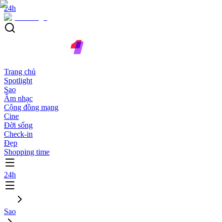
24h
Trang chủ
Spotlight
Sao
Âm nhạc
Cộng đồng mạng
Cine
Đời sống
Check-in
Đẹp
Shopping time
24h
Sao