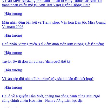
Vì sao Mew Amazing trở thành "nhân tố vàng" được các Anh Tài
tranh nhau chiêu mộ tại Anh Trai Vượt Ngàn Chông Gai?
Hậu trường
Mãn nhãn đêm bán kết và Trang phục Văn hóa Dân tộc Miss Grand
Vietnam 2026
Hậu trường
Chủ nhân 'vương miện 3 tỉ kiểm định toàn kim cương giả' lên tiếng
Hậu trường
Taylor Swift đón tin vui sau 'đám cưới thế kỷ'
Hậu trường
Vì sao cặp đôi phim 'Lửa trắng' gây sốt khi lần đầu kết hợp?
Hậu trường
Hé lộ về Nguyễn Hàn Việt, chàng trai đồng hành cùng Mai Ngô
cùng chinh chiến Hoa hậu - Nam vương Liên lục địa