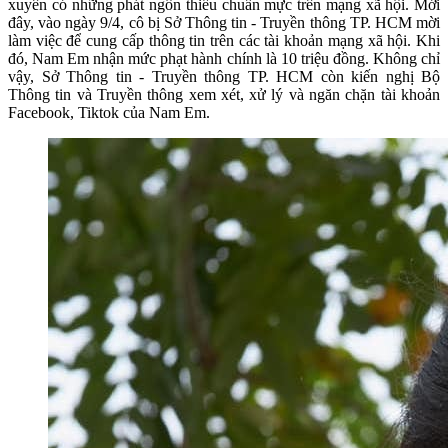
xuyên có những phát ngôn thiếu chuẩn mực trên mạng xã hội. Mới
đây, vào ngày 9/4, cô bị Sở Thông tin - Truyền thông TP. HCM mời
làm việc để cung cấp thông tin trên các tài khoản mạng xã hội. Khi
đó, Nam Em nhận mức phạt hành chính là 10 triệu đồng. Không chỉ
vậy, Sở Thông tin - Truyền thông TP. HCM còn kiến nghị Bộ
Thông tin và Truyền thông xem xét, xử lý và ngăn chặn tài khoản
Facebook, Tiktok của Nam Em.