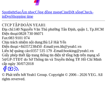
Spotlight
Sao
Âm nhạc
Cộng đồng mạng
Cine
Đời sống
Check-
in
Đẹp
Shopping time
CTCP TẬP ĐOÀN YEAH1
Địa chỉ:
140 Nguyễn Văn Thủ phường Tân Định, quận 1, Tp.HCM
Điện thoại:
0828 730 06071
Fax:
083 9101 074
Chịu trách nhiệm nội dung:
Bà Lê Hải Yến
Điện thoại:
+84357238450 -
Email:
yen.lth@yeah1.vn
Liên hệ quảng cáo:
0357 535 179 -
Email:
booking@yeah1.vn
Giấy phép thiết lập trang thông tin điện tử tổng hợp trên mạng số
54/GP-TTĐT do Sở Thông tin và Truyền thông TP. Hồ Chí Minh
cấp ngày 30/07/2018
© Phát triển bởi Yeah1 Group. Copyright © 2006 - 2026 YEG. All
rights reverved.