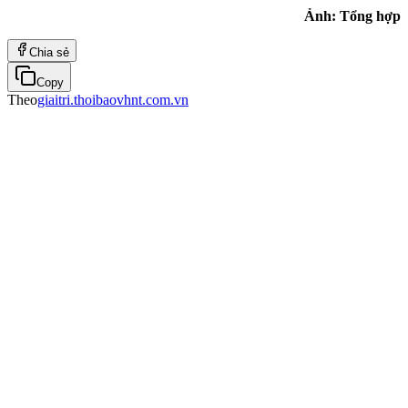
Ảnh: Tổng hợp
Chia sẻ
Copy
Theo
giaitri.thoibaovhnt.com.vn