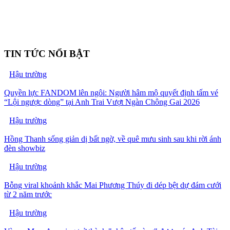
TIN TỨC NỔI BẬT
Hậu trường
Quyền lực FANDOM lên ngôi: Người hâm mộ quyết định tấm vé
“Lội ngược dòng” tại Anh Trai Vượt Ngàn Chông Gai 2026
Hậu trường
Hồng Thanh sống giản dị bất ngờ, về quê mưu sinh sau khi rời ánh
đèn showbiz
Hậu trường
Bỗng viral khoảnh khắc Mai Phương Thúy đi dép bệt dự đám cưới
từ 2 năm trước
Hậu trường