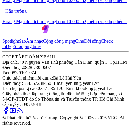
Hoàng Mập đón tết trong biệt phủ 10.000 m2, tiết lộ việc học tiến sĩ
Hậu trường
Hoàng Mập đón tết trong biệt phủ 10.000 m2, tiết lộ việc học tiến sĩ
Spotlight
Sao
Âm nhạc
Cộng đồng mạng
Cine
Đời sống
Check-
in
Đẹp
Shopping time
CTCP TẬP ĐOÀN YEAH1
Địa chỉ:
140 Nguyễn Văn Thủ phường Tân Định, quận 1, Tp.HCM
Điện thoại:
0828 730 06071
Fax:
083 9101 074
Chịu trách nhiệm nội dung:
Bà Lê Hải Yến
Điện thoại:
+84357238450 -
Email:
yen.lth@yeah1.vn
Liên hệ quảng cáo:
0357 535 179 -
Email:
booking@yeah1.vn
Giấy phép thiết lập trang thông tin điện tử tổng hợp trên mạng số
54/GP-TTĐT do Sở Thông tin và Truyền thông TP. Hồ Chí Minh
cấp ngày 30/07/2018
© Phát triển bởi Yeah1 Group. Copyright © 2006 - 2026 YEG. All
rights reverved.