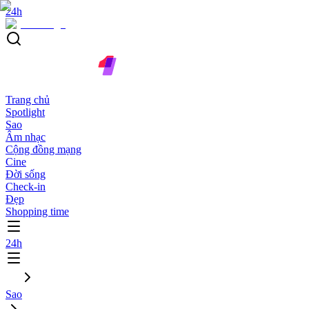
24h
Trang chủ
Spotlight
Sao
Âm nhạc
Cộng đồng mạng
Cine
Đời sống
Check-in
Đẹp
Shopping time
24h
Sao