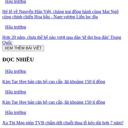
Hậu trường
Hé lộ về Nguyễn Hàn Việt, chàng trai đồng hành cùng Mai Ngô
cùng chinh chiến Hoa hậu - Nam vương Liên lục địa
Hậu trường
Hơn 20 năm, chưa thế hệ nào vượt qua dàn 'tứ đại hoa đán' Trung
Quốc
XEM THÊM BÀI VIẾT
ĐỌC NHIỀU
Hậu trường
Kim Tae Hee bán căn hộ cao cấp, lãi khoảng 150 tỉ đồng
Hậu trường
Kim Tae Hee bán căn hộ cao cấp, lãi khoảng 150 tỉ đồng
Hậu trường
Xa Thi Mạn giúp TVB chấm dứt chuỗi thua lỗ kéo dài hơn 7 năm?