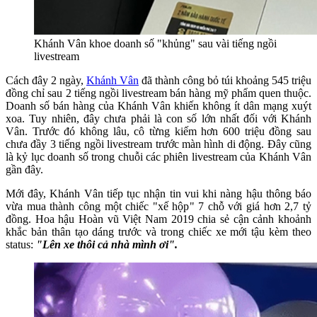
Khánh Vân khoe doanh số "khủng" sau vài tiếng ngồi
livestream
Cách đây 2 ngày,
Khánh Vân
đã thành công bỏ túi khoảng 545 triệu
đồng chỉ sau 2 tiếng ngồi livestream bán hàng mỹ phẩm quen thuộc.
Doanh số bán hàng của Khánh Vân khiến không ít dân mạng xuýt
xoa. Tuy nhiên, đây chưa phải là con số lớn nhất đối với Khánh
Vân. Trước đó không lâu, cô từng kiếm hơn 600 triệu đồng sau
chưa đầy 3 tiếng ngồi livestream trước màn hình di động. Đây cũng
là kỷ lục doanh số trong chuỗi các phiên livestream của Khánh Vân
gần đây.
Mới đây, Khánh Vân tiếp tục nhận tin vui khi nàng hậu thông báo
vừa mua thành công một chiếc "xế hộp" 7 chỗ với giá hơn 2,7 tỷ
đồng. Hoa hậu Hoàn vũ Việt Nam 2019 chia sẻ cận cảnh khoảnh
khắc bản thân tạo dáng trước và trong chiếc xe mới tậu kèm theo
status:
"Lên xe thôi cả nhà mình ơi".