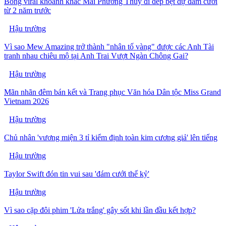
Bỗng viral khoảnh khắc Mai Phương Thúy đi dép bệt dự đám cưới
từ 2 năm trước
Hậu trường
Vì sao Mew Amazing trở thành "nhân tố vàng" được các Anh Tài
tranh nhau chiêu mộ tại Anh Trai Vượt Ngàn Chông Gai?
Hậu trường
Mãn nhãn đêm bán kết và Trang phục Văn hóa Dân tộc Miss Grand
Vietnam 2026
Hậu trường
Chủ nhân 'vương miện 3 tỉ kiểm định toàn kim cương giả' lên tiếng
Hậu trường
Taylor Swift đón tin vui sau 'đám cưới thế kỷ'
Hậu trường
Vì sao cặp đôi phim 'Lửa trắng' gây sốt khi lần đầu kết hợp?