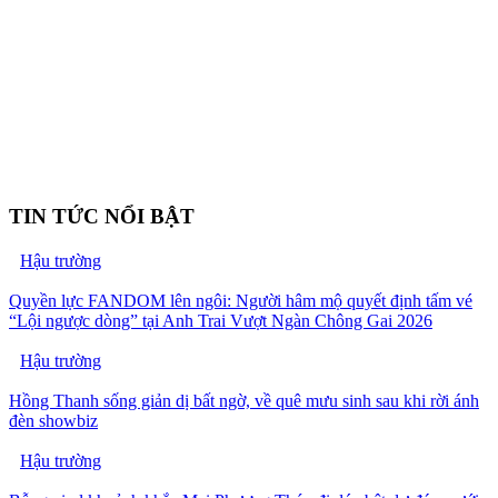
TIN TỨC NỔI BẬT
Hậu trường
Quyền lực FANDOM lên ngôi: Người hâm mộ quyết định tấm vé
“Lội ngược dòng” tại Anh Trai Vượt Ngàn Chông Gai 2026
Hậu trường
Hồng Thanh sống giản dị bất ngờ, về quê mưu sinh sau khi rời ánh
đèn showbiz
Hậu trường