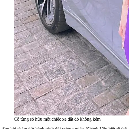
Cô từng sở hữu một chiếc xe đắt đỏ không kém
Sau khi chấm dứt hành trình đội vương miện, Khánh Vân biết rõ thế