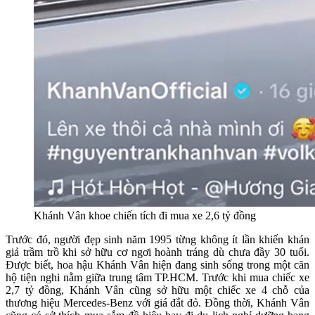
Khánh Vân khoe chiến tích đi mua xe 2,6 tỷ đồng
Trước đó, người đẹp sinh năm 1995 từng không ít lần khiến khán
giả trầm trồ khi sở hữu cơ ngơi hoành tráng dù chưa đầy 30 tuổi.
Được biết, hoa hậu Khánh Vân hiện đang sinh sống trong một căn
hộ tiện nghi nằm giữa trung tâm TP.HCM. Trước khi mua chiếc xe
2,7 tỷ đồng, Khánh Vân cũng sở hữu một chiếc xe 4 chỗ của
thương hiệu Mercedes-Benz với giá đắt đỏ. Đồng thời, Khánh Vân