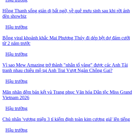
Hồng Thanh sống giản dị bất ngờ, về quê mưu sinh sau khi rời ánh
đèn showbiz
Hậu trường
Bỗng viral khoảnh khắc Mai Phương Thúy đi dép bệt dự đám cưới
từ 2 năm trước
Hậu trường
Vì sao Mew Amazing trở thành "nhân tố vàng" được các Anh Tài
tranh nhau chiêu mộ tại Anh Trai Vượt Ngàn Chông Gai?
Hậu trường
Mãn nhãn đêm bán kết và Trang phục Văn hóa Dân tộc Miss Grand
Vietnam 2026
Hậu trường
Chủ nhân 'vương miện 3 tỉ kiểm định toàn kim cương giả' lên tiếng
Hậu trường