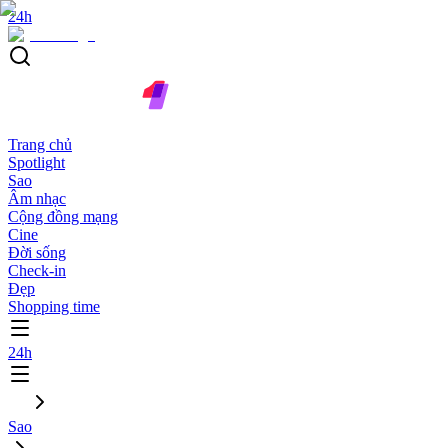
24h
Trang chủ
Spotlight
Sao
Âm nhạc
Cộng đồng mạng
Cine
Đời sống
Check-in
Đẹp
Shopping time
24h
Sao