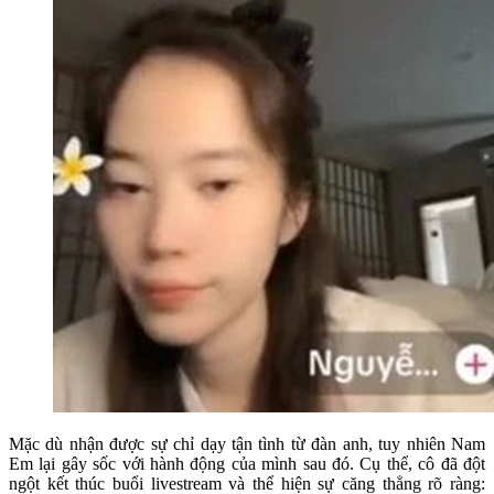
Mặc dù nhận được sự chỉ dạy tận tình từ đàn anh, tuy nhiên Nam
Em lại gây sốc với hành động của mình sau đó. Cụ thể, cô đã đột
ngột kết thúc buổi livestream và thể hiện sự căng thẳng rõ ràng: