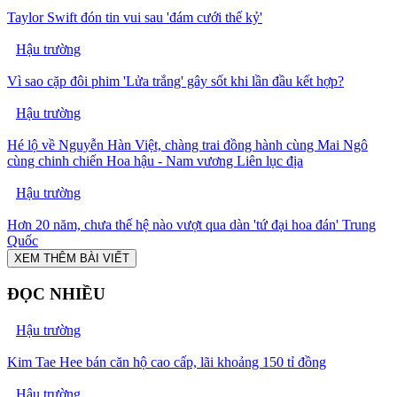
Taylor Swift đón tin vui sau 'đám cưới thế kỷ'
Hậu trường
Vì sao cặp đôi phim 'Lửa trắng' gây sốt khi lần đầu kết hợp?
Hậu trường
Hé lộ về Nguyễn Hàn Việt, chàng trai đồng hành cùng Mai Ngô
cùng chinh chiến Hoa hậu - Nam vương Liên lục địa
Hậu trường
Hơn 20 năm, chưa thế hệ nào vượt qua dàn 'tứ đại hoa đán' Trung
Quốc
XEM THÊM BÀI VIẾT
ĐỌC NHIỀU
Hậu trường
Kim Tae Hee bán căn hộ cao cấp, lãi khoảng 150 tỉ đồng
Hậu trường