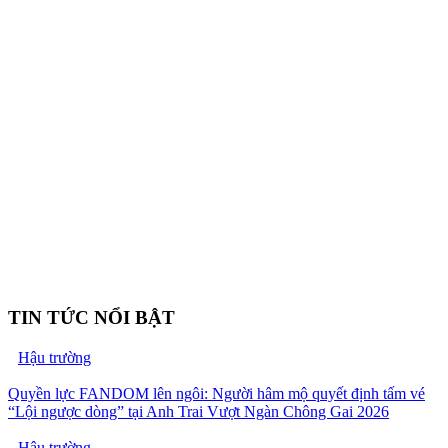
TIN TỨC NỔI BẬT
Hậu trường
Quyền lực FANDOM lên ngôi: Người hâm mộ quyết định tấm vé
“Lội ngược dòng” tại Anh Trai Vượt Ngàn Chông Gai 2026
Hậu trường