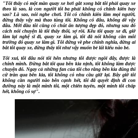
"Tôi thấy có một màn quay xe hơi gắt xong bắt tôi phải quay xe
theo là sao, là con người tôi ba phải không có chính kiến hay
sao? Là sao, nói nghe chơi. Tôi có chính kiến lắm mọi người,
đừng thấy vậy mà thao túng tôi. Không có đâu, không dễ vậy
đâu. Mới đầu tôi cũng có chút ấn tượng đẹp đó, nhưng sau đó
cách nói chuyện là tôi thấy thôi, sợ rồi. Kêu tôi quay xe đi, giờ
làm lại nghệ sĩ đi, quay xe làm gì, tôi đã nói không cần môi
trường đó quay xe làm gì. Tôi đứng về phe chính nghĩa, đừng ai
bắt tôi quay xe, đừng thấy tôi như vậy muốn bẻ lái kiểu nào bẻ.
Tôi xui, tôi đâu nói tôi hên nhưng tôi được ngồi đây, được là
chính mình. Đừng bắt tôi qua bên kia nịnh, tôi không làm được
chuyện đó. Ngay cả những fan của tôi cho rằng bên kia đúng thì
cứ tràn qua bên kia, tôi không có nhu cầu giữ lại. Bây giờ tôi
không cần người nào bên cạnh hết, tôi đã quyết định đi con
đường này là một mình tôi, một chiến tuyến, một mình tôi chấp
hết, không có sợ".