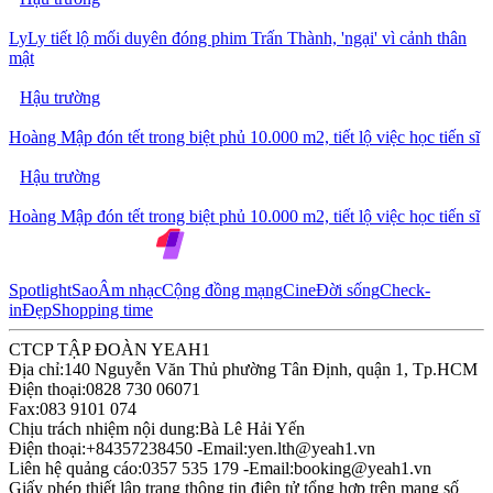
LyLy tiết lộ mối duyên đóng phim Trấn Thành, 'ngại' vì cảnh thân
mật
Hậu trường
Hoàng Mập đón tết trong biệt phủ 10.000 m2, tiết lộ việc học tiến sĩ
Hậu trường
Hoàng Mập đón tết trong biệt phủ 10.000 m2, tiết lộ việc học tiến sĩ
Spotlight
Sao
Âm nhạc
Cộng đồng mạng
Cine
Đời sống
Check-
in
Đẹp
Shopping time
CTCP TẬP ĐOÀN YEAH1
Địa chỉ:
140 Nguyễn Văn Thủ phường Tân Định, quận 1, Tp.HCM
Điện thoại:
0828 730 06071
Fax:
083 9101 074
Chịu trách nhiệm nội dung:
Bà Lê Hải Yến
Điện thoại:
+84357238450 -
Email:
yen.lth@yeah1.vn
Liên hệ quảng cáo:
0357 535 179 -
Email:
booking@yeah1.vn
Giấy phép thiết lập trang thông tin điện tử tổng hợp trên mạng số