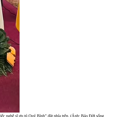
iếc nghệ sĩ ưu tú Quý Bình" đặt phía trên. (Ảnh: Báo Đời sống