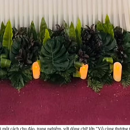
 một cách chu đáo, trang nghiêm, với dòng chữ lớn "Vô cùng thương t