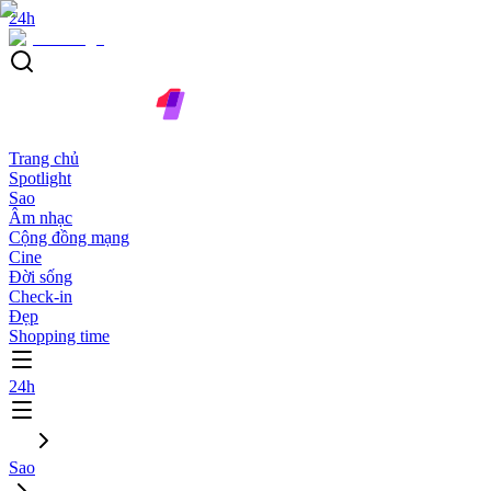
24h
Trang chủ
Spotlight
Sao
Âm nhạc
Cộng đồng mạng
Cine
Đời sống
Check-in
Đẹp
Shopping time
24h
Sao