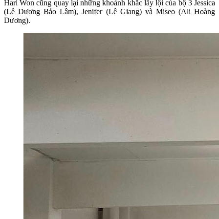
Hari Won cũng quay lại những khoảnh khắc lầy lội của bộ 3 Jessica
(Lê Dương Bảo Lâm), Jenifer (Lê Giang) và Miseo (Ali Hoàng
Dương).