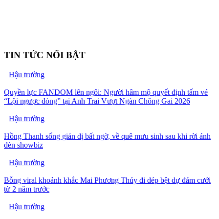
TIN TỨC NỔI BẬT
Hậu trường
Quyền lực FANDOM lên ngôi: Người hâm mộ quyết định tấm vé
“Lội ngược dòng” tại Anh Trai Vượt Ngàn Chông Gai 2026
Hậu trường
Hồng Thanh sống giản dị bất ngờ, về quê mưu sinh sau khi rời ánh
đèn showbiz
Hậu trường
Bỗng viral khoảnh khắc Mai Phương Thúy đi dép bệt dự đám cưới
từ 2 năm trước
Hậu trường