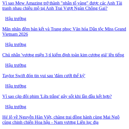
Vì sao Mew Amazing trở thành "nhân tố vàng" được các Anh Tài
tranh nhau chiêu mộ tại Anh Trai Vượt Ngàn Chông Gai?
Hậu trường
Mãn nhãn đêm bán kết và Trang phục Văn hóa Dân tộc Miss Grand
Vietnam 2026
Hậu trường
Chủ nhân 'vương miện 3 tỉ kiểm định toàn kim cương giả' lên tiếng
Hậu trường
Taylor Swift đón tin vui sau 'đám cưới thế kỷ'
Hậu trường
Vì sao cặp đôi phim 'Lửa trắng' gây sốt khi lần đầu kết hợp?
Hậu trường
Hé lộ về Nguyễn Hàn Việt, chàng trai đồng hành cùng Mai Ngô
cùng chinh chiến Hoa hậu - Nam vương Liên lục địa