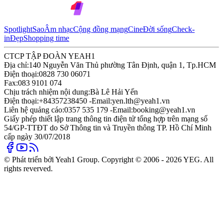
Spotlight
Sao
Âm nhạc
Cộng đồng mạng
Cine
Đời sống
Check-
in
Đẹp
Shopping time
CTCP TẬP ĐOÀN YEAH1
Địa chỉ:
140 Nguyễn Văn Thủ phường Tân Định, quận 1, Tp.HCM
Điện thoại:
0828 730 06071
Fax:
083 9101 074
Chịu trách nhiệm nội dung:
Bà Lê Hải Yến
Điện thoại:
+84357238450 -
Email:
yen.lth@yeah1.vn
Liên hệ quảng cáo:
0357 535 179 -
Email:
booking@yeah1.vn
Giấy phép thiết lập trang thông tin điện tử tổng hợp trên mạng số
54/GP-TTĐT do Sở Thông tin và Truyền thông TP. Hồ Chí Minh
cấp ngày 30/07/2018
© Phát triển bởi Yeah1 Group. Copyright © 2006 - 2026 YEG. All
rights reverved.