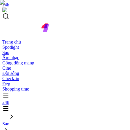
24h
Trang chủ
Spotlight
Sao
Âm nhạc
Cộng đồng mạng
Cine
Đời sống
Check-in
Đẹp
Shopping time
24h
Sao