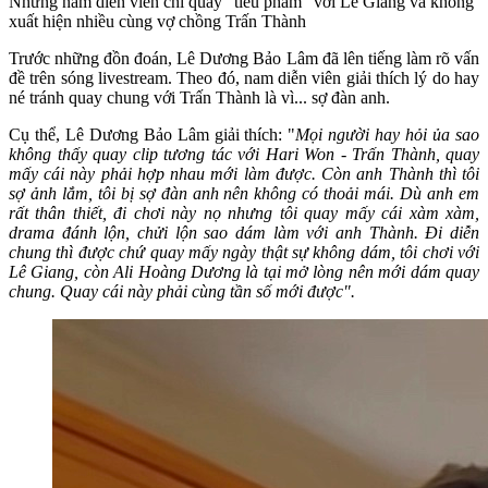
Nhưng nam diễn viên chỉ quay "tiểu phẩm" với Lê Giang và không
xuất hiện nhiều cùng vợ chồng Trấn Thành
Trước những đồn đoán, Lê Dương Bảo Lâm đã lên tiếng làm rõ vấn
đề trên sóng livestream. Theo đó, nam diễn viên giải thích lý do hay
né tránh quay chung với Trấn Thành là vì... sợ đàn anh.
Cụ thể, Lê Dương Bảo Lâm giải thích: "
Mọi người hay hỏi ủa sao
không thấy quay clip tương tác với Hari Won - Trấn Thành, quay
mấy cái này phải hợp nhau mới làm được. Còn anh Thành thì tôi
sợ ảnh lắm, tôi bị sợ đàn anh nên không có thoải mái. Dù anh em
rất thân thiết, đi chơi này nọ nhưng tôi quay mấy cái xàm xàm,
drama đánh lộn, chửi lộn sao dám làm với anh Thành. Đi diễn
chung thì được chứ quay mấy ngày thật sự không dám, tôi chơi với
Lê Giang, còn Ali Hoàng Dương là tại mở lòng nên mới dám quay
chung. Quay cái này phải cùng tần số mới được".