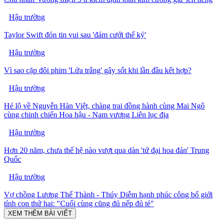
Hậu trường
Taylor Swift đón tin vui sau 'đám cưới thế kỷ'
Hậu trường
Vì sao cặp đôi phim 'Lửa trắng' gây sốt khi lần đầu kết hợp?
Hậu trường
Hé lộ về Nguyễn Hàn Việt, chàng trai đồng hành cùng Mai Ngô
cùng chinh chiến Hoa hậu - Nam vương Liên lục địa
Hậu trường
Hơn 20 năm, chưa thế hệ nào vượt qua dàn 'tứ đại hoa đán' Trung
Quốc
Hậu trường
Vợ chồng Lương Thế Thành - Thúy Diễm hạnh phúc công bố giới
tính con thứ hai: "Cuối cùng cũng đủ nếp đủ tẻ"
XEM THÊM BÀI VIẾT