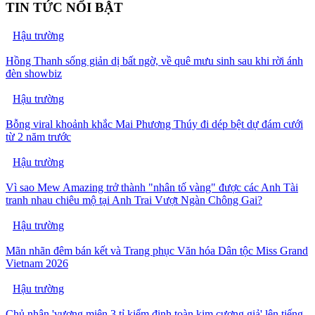
TIN TỨC NỔI BẬT
Hậu trường
Hồng Thanh sống giản dị bất ngờ, về quê mưu sinh sau khi rời ánh
đèn showbiz
Hậu trường
Bỗng viral khoảnh khắc Mai Phương Thúy đi dép bệt dự đám cưới
từ 2 năm trước
Hậu trường
Vì sao Mew Amazing trở thành "nhân tố vàng" được các Anh Tài
tranh nhau chiêu mộ tại Anh Trai Vượt Ngàn Chông Gai?
Hậu trường
Mãn nhãn đêm bán kết và Trang phục Văn hóa Dân tộc Miss Grand
Vietnam 2026
Hậu trường
Chủ nhân 'vương miện 3 tỉ kiểm định toàn kim cương giả' lên tiếng