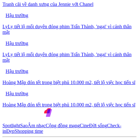
Tranh cãi về danh xưng của Jennie với Chanel
Hậu trường
LyLy tiết lộ mối duyên đóng phim Trấn Thành, 'ngại' vì cảnh thân
mật
Hậu trường
LyLy tiết lộ mối duyên đóng phim Trấn Thành, 'ngại' vì cảnh thân
mật
Hậu trường
Hoàng Mập đón tết trong biệt phủ 10.000 m2, tiết lộ việc học tiến sĩ
Hậu trường
Hoàng Mập đón tết trong biệt phủ 10.000 m2, tiết lộ việc học tiến sĩ
Spotlight
Sao
Âm nhạc
Cộng đồng mạng
Cine
Đời sống
Check-
in
Đẹp
Shopping time