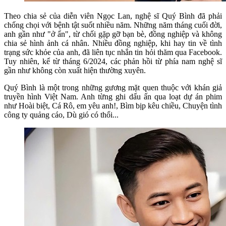
Theo chia sẻ của diễn viên Ngọc Lan, nghệ sĩ Quý Bình đã phải
chống chọi với bệnh tật suốt nhiều năm. Những năm tháng cuối đời,
anh gần như "ở ẩn", từ chối gặp gỡ bạn bè, đồng nghiệp và không
chia sẻ hình ảnh cá nhân. Nhiều đồng nghiệp, khi hay tin về tình
trạng sức khỏe của anh, đã liên tục nhắn tin hỏi thăm qua Facebook.
Tuy nhiên, kể từ tháng 6/2024, các phản hồi từ phía nam nghệ sĩ
gần như không còn xuất hiện thường xuyên.
Quý Bình là một trong những gương mặt quen thuộc với khán giả
truyền hình Việt Nam. Anh từng ghi dấu ấn qua loạt dự án phim
như Hoài biệt, Cá Rô, em yêu anh!, Bìm bịp kêu chiều, Chuyện tình
công ty quảng cáo, Dù gió có thổi...