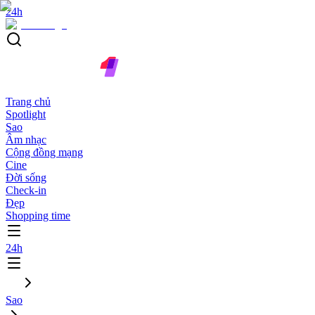
24h
Trang chủ
Spotlight
Sao
Âm nhạc
Cộng đồng mạng
Cine
Đời sống
Check-in
Đẹp
Shopping time
24h
Sao