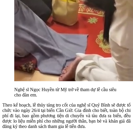
Nghệ sĩ Ngọc Huyền từ Mỹ trở về tham dự lễ cầu siêu
cho đàn em.
Theo kế hoạch, lễ thủy táng tro cốt của nghệ sĩ Quý Bình sẽ được tổ
chức vào ngày 26/4 tại biển Cần Giờ. Gia đình cho biết, toàn bộ chi
phí đi lại, bao gồm phương tiện di chuyển và tàu đưa ra biển, đều
được lo liệu miễn phí cho những người thân, bạn bè và khán giả đã
đăng ký theo danh sách tham gia lễ tiễn đưa.