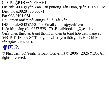
CTCP TẬP ĐOÀN YEAH1
Địa chỉ:
140 Nguyễn Văn Thủ phường Tân Định, quận 1, Tp.HCM
Điện thoại:
0828 730 06071
Fax:
083 9101 074
Chịu trách nhiệm nội dung:
Bà Lê Hải Yến
Điện thoại:
+84357238450 -
Email:
yen.lth@yeah1.vn
Liên hệ quảng cáo:
0357 535 179 -
Email:
booking@yeah1.vn
Giấy phép thiết lập trang thông tin điện tử tổng hợp trên mạng số
54/GP-TTĐT do Sở Thông tin và Truyền thông TP. Hồ Chí Minh
cấp ngày 30/07/2018
© Phát triển bởi Yeah1 Group. Copyright © 2006 - 2026 YEG. All
rights reverved.