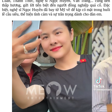
Luân, Thanh Thức, nghệ sĩ Ngọc Huyền, Vân Trang... cũng đến
thắp hương, gửi lời tiễn biệt đến người đồng nghiệp quá cố. Đặc
biệt, nghệ sĩ Ngọc Huyền đã bay từ Mỹ về để kịp có mặt trong buổi
lễ cầu siêu, thể hiện tình cảm và sự trân trọng dành cho đàn em.