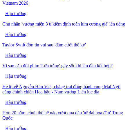
Vietnam 2026
Hậu trường
Chủ nhân 'vương miện 3 tỉ kiểm định toàn kim cương giả' lên tiếng
Hậu trường
Taylor Swift đón tin vui sau 'đám cưới thế kỷ'
Hậu trường
Vì sao cặp đôi phim 'Lửa trắng' gây sốt khi lần đầu kết hợp?
Hậu trường
Hé lộ về Nguyễn Hàn Việt, chàng trai đồng hành cùng Mai Ngô
cùng chinh chiến Hoa hậu - Nam vương Liên lục địa
Hậu trường
Hơn 20 năm, chưa thế hệ nào vượt qua dàn 'tứ đại hoa đán' Trung
Quốc
Hậu trường