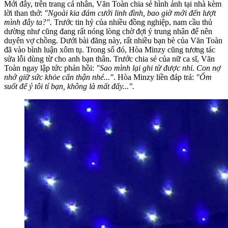
Mới đây, trên trang cá nhân, Văn Toàn chia sẻ hình ảnh tại nhà kèm
lời than thở:
"Ngoài kia đám cưới linh đình, bao giờ mới đến lượt
mình đây ta?".
Trước tin hỷ của nhiều đồng nghiệp, nam cầu thủ
dường như cũng đang rất nóng lòng chờ đợi ý trung nhân để nên
duyên vợ chồng. Dưới bài đăng này, rất nhiều bạn bè của Văn Toàn
đã vào bình luận xôm tụ. Trong số đó, Hòa Minzy cũng tương tác
sửa lỗi dùng từ cho anh bạn thân. Trước chia sẻ của nữ ca sĩ, Văn
Toàn ngay lập tức phản hồi:
"Sao mình lại ghi từ được nhỉ. Con nợ
nhớ giữ sức khỏe cẩn thận nhé..."
. Hòa Minzy liền đáp trả:
"Ốm
suốt để ý tôi tí bạn, không là mất đấy...".