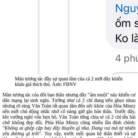
Màn tương tác đầy sự quan tâm của cả 2 mới đây khiến
khán giả thích thú. Ảnh: FBNV
Màn tương tác của đôi bạn thân nhưng đầy "ám muội" này khiến cư
dân mạng lại sinh nghi. Tưởng như cả 2 chỉ đang trêu ghẹo nhau
nhưng rõ ràng Văn Toàn rất quan tâm đến sức khỏe của Hòa Minzy
nên mới chủ động nhắc nhở cô nàng giữ gìn bản thân. Trước đây,
khi vướng nghi vấn hẹn hò, Văn Toàn từng chia sẻ cả 2 chỉ tấu hài
chứ không đẹp đôi. Phía Hòa Minzy cũng nhiều lần đính chính:
"Không ai ghép cặp hay đẩy thuyền gì nha. Đang vui mà tự nhiên
yêu đương gì trời"
. Tuy vậy, trước mối quan hệ thân thiết và sự