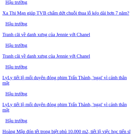
Hậu trường
Xa Thi Mạn giúp TVB chấm dứt chuỗi thua lỗ kéo dài hơn 7 năm?
Hậu trường
Tranh cãi về danh xưng của Jennie với Chanel
Hậu trường
Tranh cãi về danh xưng của Jennie với Chanel
Hậu trường
LyLy tiết lộ mối duyên đóng phim Trấn Thành, 'ngại' vì cảnh thân
mật
Hậu trường
LyLy tiết lộ mối duyên đóng phim Trấn Thành, 'ngại' vì cảnh thân
mật
Hậu trường
Hoàng Mập đón tết trong biệt phủ 10.000 m2, tiết lộ việc học tiến sĩ