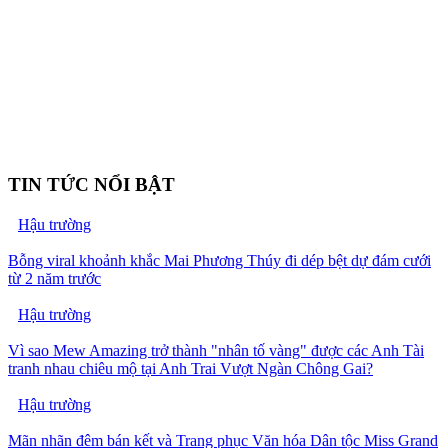
TIN TỨC NỔI BẬT
Hậu trường
Bỗng viral khoảnh khắc Mai Phương Thúy đi dép bệt dự đám cưới
từ 2 năm trước
Hậu trường
Vì sao Mew Amazing trở thành "nhân tố vàng" được các Anh Tài
tranh nhau chiêu mộ tại Anh Trai Vượt Ngàn Chông Gai?
Hậu trường
Mãn nhãn đêm bán kết và Trang phục Văn hóa Dân tộc Miss Grand