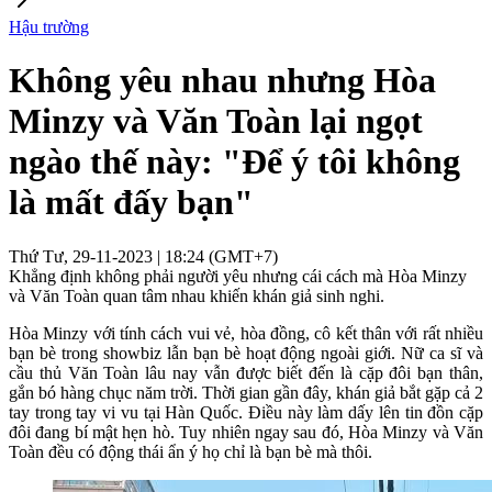
Hậu trường
Không yêu nhau nhưng Hòa
Minzy và Văn Toàn lại ngọt
ngào thế này: "Để ý tôi không
là mất đấy bạn"
Thứ Tư, 29-11-2023 | 18:24 (GMT+7)
Khẳng định không phải người yêu nhưng cái cách mà Hòa Minzy
và Văn Toàn quan tâm nhau khiến khán giả sinh nghi.
Hòa Minzy với tính cách vui vẻ, hòa đồng, cô kết thân với rất nhiều
bạn bè trong showbiz lẫn bạn bè hoạt động ngoài giới. Nữ ca sĩ và
cầu thủ Văn Toàn lâu nay vẫn được biết đến là cặp đôi bạn thân,
gắn bó hàng chục năm trời. Thời gian gần đây, khán giả bắt gặp cả 2
tay trong tay vi vu tại Hàn Quốc. Điều này làm dấy lên tin đồn cặp
đôi đang bí mật hẹn hò. Tuy nhiên ngay sau đó, Hòa Minzy và Văn
Toàn đều có động thái ẩn ý họ chỉ là bạn bè mà thôi.