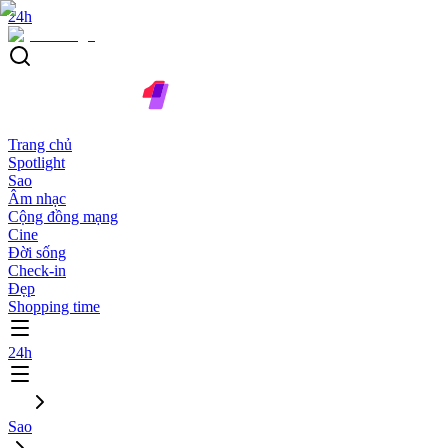
24h
Trang chủ
Spotlight
Sao
Âm nhạc
Cộng đồng mạng
Cine
Đời sống
Check-in
Đẹp
Shopping time
24h
Sao