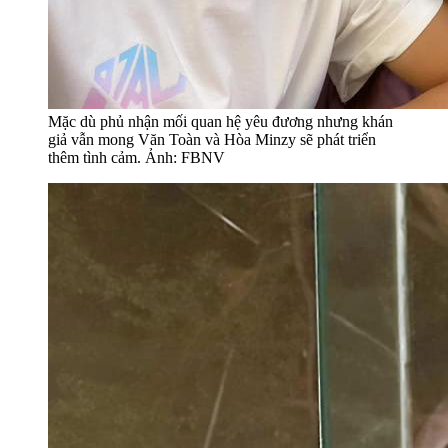
Mặc dù phủ nhận mối quan hệ yêu đương nhưng khán
giả vẫn mong Văn Toàn và Hòa Minzy sẽ phát triển
thêm tình cảm. Ảnh: FBNV