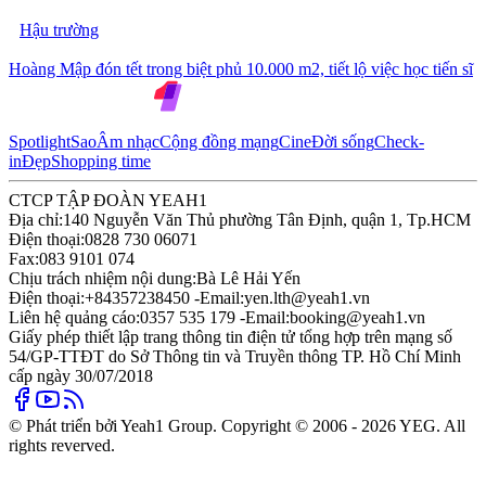
Hậu trường
Hoàng Mập đón tết trong biệt phủ 10.000 m2, tiết lộ việc học tiến sĩ
Spotlight
Sao
Âm nhạc
Cộng đồng mạng
Cine
Đời sống
Check-
in
Đẹp
Shopping time
CTCP TẬP ĐOÀN YEAH1
Địa chỉ:
140 Nguyễn Văn Thủ phường Tân Định, quận 1, Tp.HCM
Điện thoại:
0828 730 06071
Fax:
083 9101 074
Chịu trách nhiệm nội dung:
Bà Lê Hải Yến
Điện thoại:
+84357238450 -
Email:
yen.lth@yeah1.vn
Liên hệ quảng cáo:
0357 535 179 -
Email:
booking@yeah1.vn
Giấy phép thiết lập trang thông tin điện tử tổng hợp trên mạng số
54/GP-TTĐT do Sở Thông tin và Truyền thông TP. Hồ Chí Minh
cấp ngày 30/07/2018
© Phát triển bởi Yeah1 Group. Copyright © 2006 - 2026 YEG. All
rights reverved.