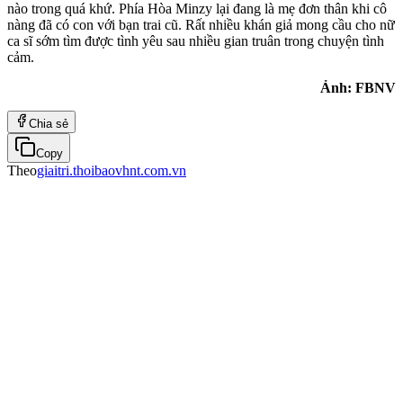
nào trong quá khứ. Phía Hòa Minzy lại đang là mẹ đơn thân khi cô
nàng đã có con với bạn trai cũ. Rất nhiều khán giả mong cầu cho nữ
ca sĩ sớm tìm được tình yêu sau nhiều gian truân trong chuyện tình
cảm.
Ảnh: FBNV
Chia sẻ
Copy
Theo
giaitri.thoibaovhnt.com.vn