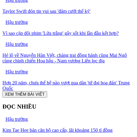
Hậu trường
Taylor Swift đón tin vui sau 'đám cưới thế kỷ'
Hậu trường
Vì sao cặp đôi phim 'Lửa trắng' gây sốt khi lần đầu kết hợp?
Hậu trường
Hé lộ về Nguyễn Hàn Việt, chàng trai đồng hành cùng Mai Ngô
cùng chinh chiến Hoa hậu - Nam vương Liên lục địa
Hậu trường
Hơn 20 năm, chưa thế hệ nào vượt qua dàn 'tứ đại hoa đán' Trung
Quốc
XEM THÊM BÀI VIẾT
ĐỌC NHIỀU
Hậu trường
Kim Tae Hee bán căn hộ cao cấp, lãi khoảng 150 tỉ đồng