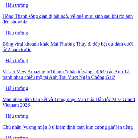
Hậu trường
Hồng Thanh sống giản dị bất ngờ, về quê mưu sinh sau khi rời ánh
đèn showbiz
Hậu trường
Bỗng viral khoảnh khắc Mai Phương Thúy đi dép bệt dự đám cưới
từ 2 năm trước
Hậu trường
Vì sao Mew Amazing trở thành "nhân tố vàng" được các Anh Tài
tranh nhau chiêu mộ tại Anh Trai Vượt Ngàn Chông Gai?
Hậu trường
Mãn nhãn đêm bán kết và Trang phục Văn hóa Dân tộc Miss Grand
Vietnam 2026
Hậu trường
Chủ nhân 'vương miện 3 tỉ kiểm định toàn kim cương giả' lên tiếng