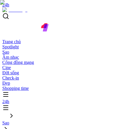
24h
Trang chủ
Spotlight
Sao
Âm nhạc
Cộng đồng mạng
Cine
Đời sống
Check-in
Đẹp
Shopping time
24h
Sao