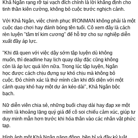
Khả Ngân rạng rỡ tại vạch đích chính là lời khẳng định cho 
tinh thần kiên cường, không bỏ cuộc trước nghịch cảnh.
Với Khả Ngân, việc chinh phục IRONMAN không phải là một 
cuộc dạo chơi hay đánh bóng tên tuổi. Cô xem đây là cách 
rèn luyện "tâm trí kim cương" để hỗ trợ cho sự nghiệp diễn 
xuất đầy áp lực.
"Khi đã quen với việc dậy sớm tập luyện dù không 
muốn, thì deadline hay lịch quay dày đặc cũng không 
còn là áp lực quá lớn nữa. Trong lúc tập luyện, Ngân 
học được cách chịu đựng sự khó chịu mà không bỏ 
cuộc. Đó chính xác là thứ mình cần khi đối diện với một 
cảnh quay khó hay một dự án kéo dài", Khả Ngân bộc 
bạch.
Nữ diễn viên chia sẻ, những buổi chạy dài hay đạp xe một 
mình là khoảng lặng quý giá để cô soi chiếu cảm xúc, giúp tư 
duy minh mẫn hơn trước khi hóa thân vào các nhân vật phức 
tạp.
Hình ảnh một Khả Ngân năng động, bền bỉ và đầy kỷ luật 