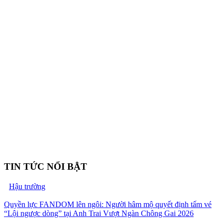
TIN TỨC NỔI BẬT
Hậu trường
Quyền lực FANDOM lên ngôi: Người hâm mộ quyết định tấm vé
“Lội ngược dòng” tại Anh Trai Vượt Ngàn Chông Gai 2026