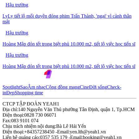
Hậu trường
LyLy tiết lộ mối duyên đóng phim Trấn Thành, 'ngại' vì cảnh thân
mật
Hậu trường
Hoàng Mập đón tết trong biệt phủ 10.000 m2, tiết lộ việc học tiến sĩ
Hậu trường
Hoàng Mập đón tết trong biệt phủ 10.000 m2, tiết lộ việc học tiến sĩ
Spotlight
Sao
Âm nhạc
Cộng đồng mạng
Cine
Đời sống
Check-
in
Đẹp
Shopping time
CTCP TẬP ĐOÀN YEAH1
Địa chỉ:
140 Nguyễn Văn Thủ phường Tân Định, quận 1, Tp.HCM
Điện thoại:
0828 730 06071
Fax:
083 9101 074
Chịu trách nhiệm nội dung:
Bà Lê Hải Yến
Điện thoại:
+84357238450 -
Email:
yen.lth@yeah1.vn
Liên hệ quảng cáo:
0357 535 179 -
Email:
booking@yeah1.vn