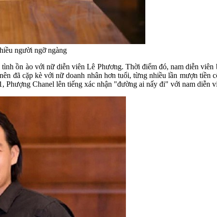
nhiều người ngỡ ngàng
ình ồn ào với nữ diễn viên Lê Phương. Thời điểm đó, nam diễn viên b
t nên đã cặp kè với nữ doanh nhân hơn tuổi, từng nhiều lần mượn tiề
1, Phượng Chanel lên tiếng xác nhận "đường ai nấy đi" với nam diễn vi