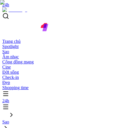
24h
Trang chủ
Spotlight
Sao
Âm nhạc
Cộng đồng mạng
Cine
Đời sống
Check-in
Đẹp
Shopping time
24h
Sao