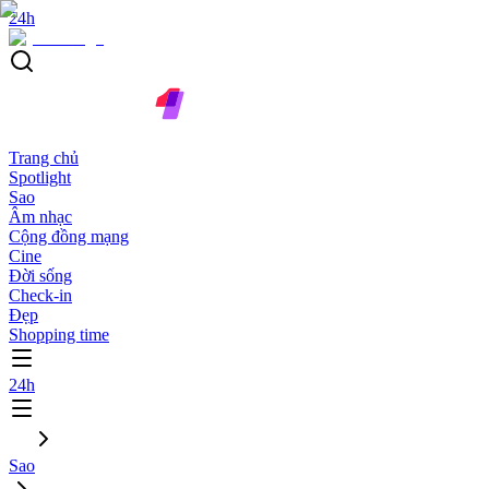
24h
Trang chủ
Spotlight
Sao
Âm nhạc
Cộng đồng mạng
Cine
Đời sống
Check-in
Đẹp
Shopping time
24h
Sao