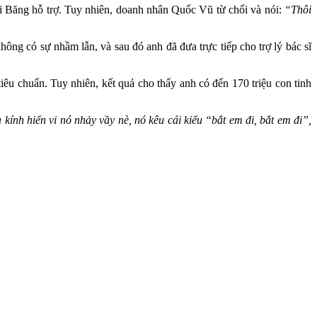
Di Băng hỗ trợ. Tuy nhiên, doanh nhân Quốc Vũ từ chối và nói:
“Thôi
ông có sự nhầm lẫn, và sau đó anh đã đưa trực tiếp cho trợ lý bác sĩ
tiêu chuẩn. Tuy nhiên, kết quả cho thấy anh có đến 170 triệu con tinh
ính hiển vi nó nhảy vầy nè, nó kêu cái kiểu “bắt em đi, bắt em đi”,