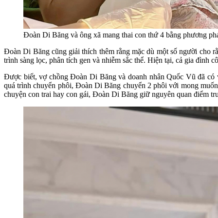
Đoàn Di Băng và ông xã mang thai con thứ 4 bằng phương phá
Đoàn Di Băng cũng giải thích thêm rằng mặc dù một số người cho rằng 
trình sàng lọc, phân tích gen và nhiễm sắc thể. Hiện tại, cả gia đình
Được biết, vợ chồng Đoàn Di Băng và doanh nhân Quốc Vũ đã có vớ
quá trình chuyển phôi, Đoàn Di Băng chuyển 2 phôi với mong muốn si
chuyện con trai hay con gái, Đoàn Di Băng giữ nguyên quan điểm trướ