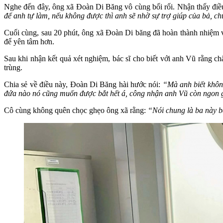
Nghe đến đây, ông xã Đoàn Di Băng vô cùng bối rối. Nhận thấy điều
để anh tự làm, nếu không được thì anh sẽ nhờ sự trợ giúp của bả, c
Cuối cùng, sau 20 phút, ông xã Đoàn Di băng đã hoàn thành nhiệm vụ 
để yên tâm hơn.
Sau khi nhận kết quả xét nghiệm, bác sĩ cho biết với anh Vũ rằng chấ
trùng.
Chia sẻ về điều này, Đoàn Di Băng hài hước nói:
“Mà anh biết không
đứa nào nó cũng muốn được bắt hết á, công nhận anh Vũ còn ngon 
Cô cùng không quên chọc ghẹo ông xã rằng:
“Nói chung là ba này ba