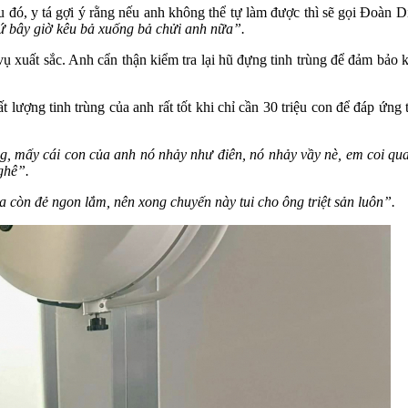
 đó, y tá gợi ý rằng nếu anh không thể tự làm được thì sẽ gọi Đoàn 
hứ bây giờ kêu bả xuống bả chửi anh nữa”.
xuất sắc. Anh cẩn thận kiểm tra lại hũ đựng tinh trùng để đảm bảo kh
t lượng tinh trùng của anh rất tốt khi chỉ cần 30 triệu con để đáp ứng 
, mấy cái con của anh nó nhảy như điên, nó nhảy vầy nè, em coi qua k
ghê”.
 còn đẻ ngon lắm, nên xong chuyến này tui cho ông triệt sản luôn”.