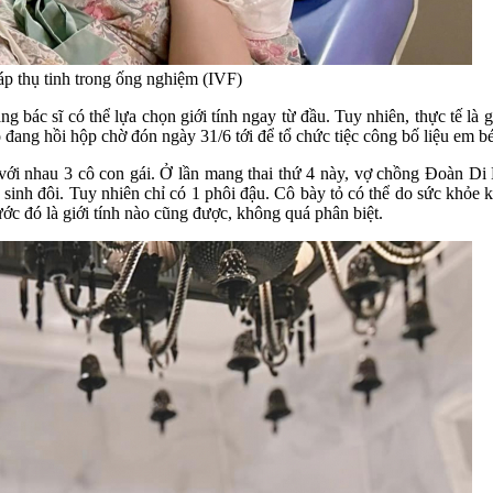
p thụ tinh trong ống nghiệm (IVF)
bác sĩ có thể lựa chọn giới tính ngay từ đầu. Tuy nhiên, thực tế là gi
 cô đang hồi hộp chờ đón ngày 31/6 tới để tổ chức tiệc công bố liệu em 
i nhau 3 cô con gái. Ở lần mang thai thứ 4 này, vợ chồng Đoàn Di 
nh đôi. Tuy nhiên chỉ có 1 phôi đậu. Cô bày tỏ có thể do sức khỏe k
c đó là giới tính nào cũng được, không quá phân biệt.