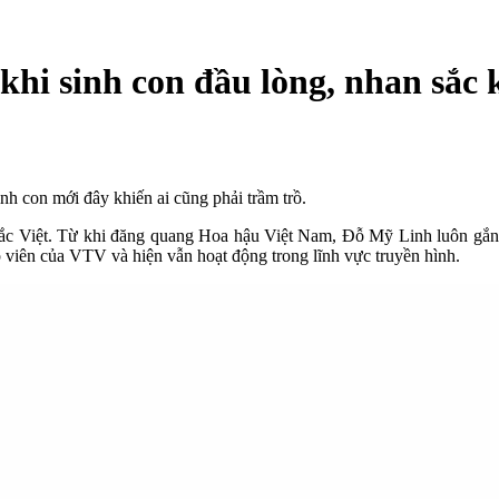
khi sinh con đầu lòng, nhan sắc
h con mới đây khiến ai cũng phải trầm trồ.
ắc Việt. Từ khi đăng quang Hoa hậu Việt Nam, Đỗ Mỹ Linh luôn gắn v
p viên của VTV và hiện vẫn hoạt động trong lĩnh vực truyền hình.