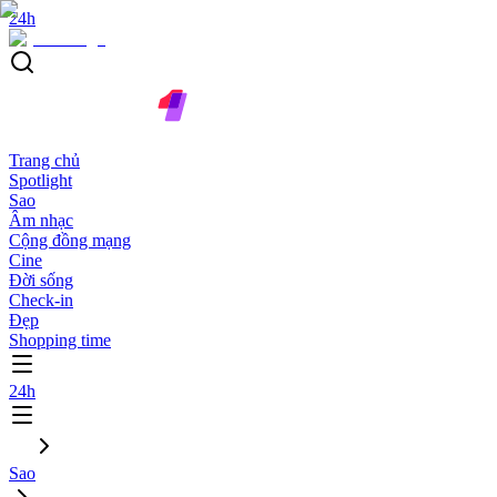
24h
Trang chủ
Spotlight
Sao
Âm nhạc
Cộng đồng mạng
Cine
Đời sống
Check-in
Đẹp
Shopping time
24h
Sao