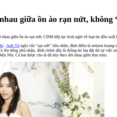
 nhau giữa ồn ào rạn nứt, không
nhau giữa ồn ào rạn nứt, CĐM tiếp tục hoài nghi về loạt tin đồn xuất h
hi
-
Anh Tú
nghi vấn "rạn nứt" hôn nhân, đỉnh điểm là netizen hoang 
ú lên tiếng phủ nhận, đính chính đây là thông tin bịa đặt thì sự việc
Diệu Nhi. Cả hai được cho là đã hủy theo dõi nhau giữa lùm xùm.