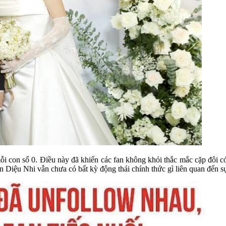
i con số 0. Điều này đã khiến các fan không khỏi thắc mắc cặp đôi c
lẫn Diệu Nhi vẫn chưa có bất kỳ động thái chính thức gì liên quan đến s