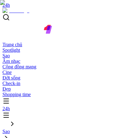
24h
Trang chủ
Spotlight
Sao
Âm nhạc
Cộng đồng mạng
Cine
Đời sống
Check-in
Đẹp
Shopping time
24h
Sao