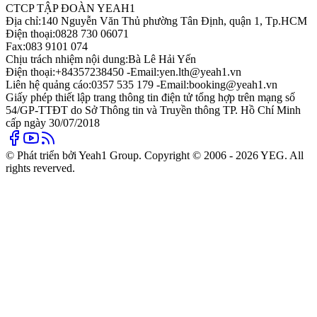
CTCP TẬP ĐOÀN YEAH1
Địa chỉ:
140 Nguyễn Văn Thủ phường Tân Định, quận 1, Tp.HCM
Điện thoại:
0828 730 06071
Fax:
083 9101 074
Chịu trách nhiệm nội dung:
Bà Lê Hải Yến
Điện thoại:
+84357238450 -
Email:
yen.lth@yeah1.vn
Liên hệ quảng cáo:
0357 535 179 -
Email:
booking@yeah1.vn
Giấy phép thiết lập trang thông tin điện tử tổng hợp trên mạng số
54/GP-TTĐT do Sở Thông tin và Truyền thông TP. Hồ Chí Minh
cấp ngày 30/07/2018
© Phát triển bởi Yeah1 Group. Copyright © 2006 - 2026 YEG. All
rights reverved.