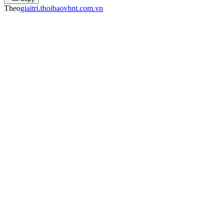
Theo
giaitri.thoibaovhnt.com.vn