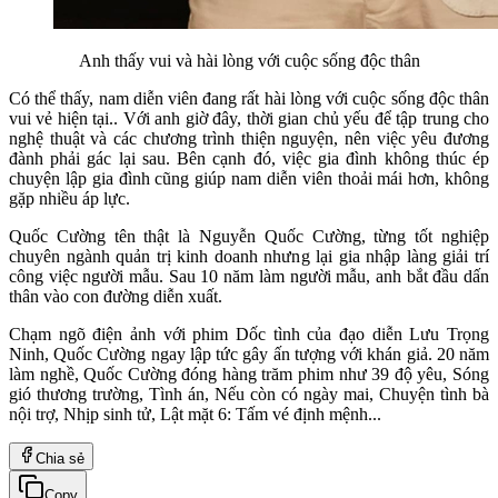
Anh thấy vui và hài lòng với cuộc sống độc thân
Có thể thấy, nam diễn viên đang rất hài lòng với cuộc sống độc thân
vui vẻ hiện tại.. Với anh giờ đây, thời gian chủ yếu để tập trung cho
nghệ thuật và các chương trình thiện nguyện, nên việc yêu đương
đành phải gác lại sau. Bên cạnh đó, việc gia đình không thúc ép
chuyện lập gia đình cũng giúp nam diễn viên thoải mái hơn, không
gặp nhiều áp lực.
Quốc Cường tên thật là Nguyễn Quốc Cường, từng tốt nghiệp
chuyên ngành quản trị kinh doanh nhưng lại gia nhập làng giải trí
công việc người mẫu. Sau 10 năm làm người mẫu, anh bắt đầu dấn
thân vào con đường diễn xuất.
Chạm ngõ điện ảnh với phim Dốc tình của đạo diễn Lưu Trọng
Ninh, Quốc Cường ngay lập tức gây ấn tượng với khán giả. 20 năm
làm nghề, Quốc Cường đóng hàng trăm phim như 39 độ yêu, Sóng
gió thương trường, Tình án, Nếu còn có ngày mai, Chuyện tình bà
nội trợ, Nhịp sinh tử, Lật mặt 6: Tấm vé định mệnh...
Chia sẻ
Copy