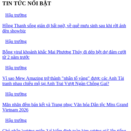
TIN TỨC NỔI BẬT
Hậu trường
Hồng Thanh sống giản dị bất ngờ, về quê mưu sinh sau khi rời ánh
đèn showbiz
Hậu trường
Bỗng viral khoảnh khắc Mai Phương Thúy đi dép bệt dự đám cưới
từ 2 năm trước
Hậu trường
Vì sao Mew Amazing trở thành "nhân tố vàng" được các Anh Tài
tranh nhau chiêu mộ tại Anh Trai Vượt Ngàn Chông Gai?
Hậu trường
Mãn nhãn đêm bán kết và Trang phục Văn hóa Dân tộc Miss Grand
Vietnam 2026
Hậu trường
Chủ nhân 'vương miện 3 tỉ kiểm định toàn kim cương giả' lên tiếng