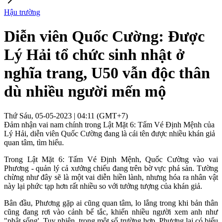
Hậu trường
Diễn viên Quốc Cường: Được
Lý Hải tổ chức sinh nhật ở
nghĩa trang, U50 vẫn độc thân
dù nhiều người mến mộ
Thứ Sáu, 05-05-2023 | 04:11 (GMT+7)
Đảm nhận vai nam chính trong Lật Mặt 6: Tấm Vé Định Mệnh của
Lý Hải, diễn viên Quốc Cường đang là cái tên được nhiều khán giả
quan tâm, tìm hiểu.
Trong Lật Mặt 6: Tấm Vé Định Mệnh, Quốc Cường vào vai
Phương - quản lý cả xưởng chiếu đang trên bờ vực phá sản. Tường
chừng như đây sẽ là một vai diễn hiền lành, nhưng hóa ra nhân vật
này lại phức tạp hơn rất nhiều so với tưởng tượng của khán giả.
Bân đầu, Phương gặp ai cũng quan tâm, lo lắng trong khi bản thân
cũng đang rơi vào cảnh bế tắc, khiến nhiều người xem anh như
"phật sống'. Tuy nhiên, trong một số trường hợp, Phương lại có biểu