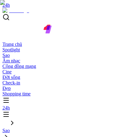
24h
Trang chủ
Spotlight
Sao
Âm nhạc
Cộng đồng mạng
Cine
Đời sống
Check-in
Đẹp
Shopping time
24h
Sao