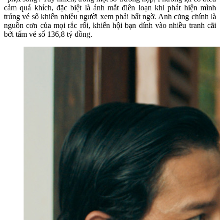
cảm quá khích, đặc biệt là ánh mắt điên loạn khi phát hiện mình
trúng vé số khiến nhiều người xem phải bất ngờ. Anh cũng chính là
nguồn cơn của mọi rắc rối, khiến hội bạn dính vào nhiều tranh cãi
bởi tấm vé số 136,8 tỷ đồng.