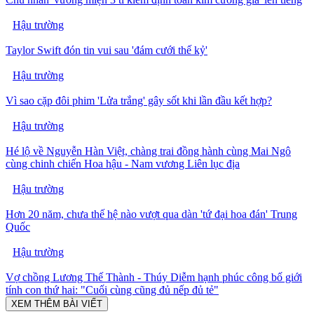
Hậu trường
Taylor Swift đón tin vui sau 'đám cưới thế kỷ'
Hậu trường
Vì sao cặp đôi phim 'Lửa trắng' gây sốt khi lần đầu kết hợp?
Hậu trường
Hé lộ về Nguyễn Hàn Việt, chàng trai đồng hành cùng Mai Ngô
cùng chinh chiến Hoa hậu - Nam vương Liên lục địa
Hậu trường
Hơn 20 năm, chưa thế hệ nào vượt qua dàn 'tứ đại hoa đán' Trung
Quốc
Hậu trường
Vợ chồng Lương Thế Thành - Thúy Diễm hạnh phúc công bố giới
tính con thứ hai: "Cuối cùng cũng đủ nếp đủ tẻ"
XEM THÊM BÀI VIẾT