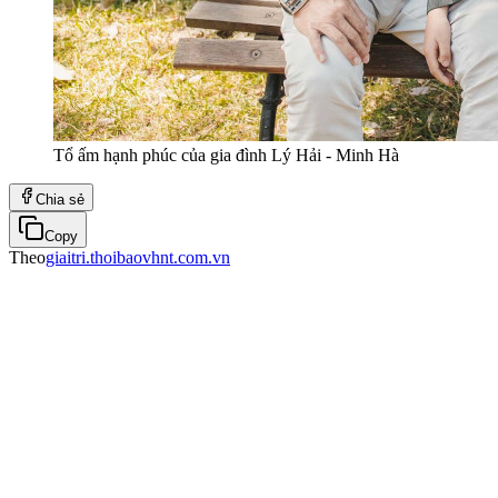
Tổ ấm hạnh phúc của gia đình Lý Hải - Minh Hà
Chia sẻ
Copy
Theo
giaitri.thoibaovhnt.com.vn