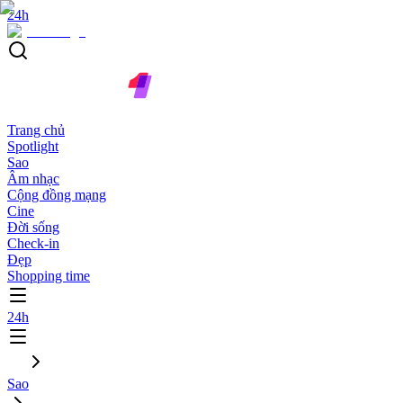
24h
Trang chủ
Spotlight
Sao
Âm nhạc
Cộng đồng mạng
Cine
Đời sống
Check-in
Đẹp
Shopping time
24h
Sao