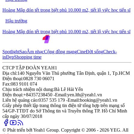
Hoàng Mập đón tết trong biệt phủ 10.000 m2, tiết lộ việc học tiến sĩ
Hậu trường
Hoàng Mập đón tết trong biệt phủ 10.000 m2, tiết lộ việc học tiến sĩ
Spotlight
Sao
Âm nhạc
Cộng đồng mạng
Cine
Đời sống
Check-
in
Đẹp
Shopping time
CTCP TẬP ĐOÀN YEAH1
Địa chỉ:
140 Nguyễn Văn Thủ phường Tân Định, quận 1, Tp.HCM
Điện thoại:
0828 730 06071
Fax:
083 9101 074
Chịu trách nhiệm nội dung:
Bà Lê Hải Yến
Điện thoại:
+84357238450 -
Email:
yen.lth@yeah1.vn
Liên hệ quảng cáo:
0357 535 179 -
Email:
booking@yeah1.vn
Giấy phép thiết lập trang thông tin điện tử tổng hợp trên mạng số
54/GP-TTĐT do Sở Thông tin và Truyền thông TP. Hồ Chí Minh
cấp ngày 30/07/2018
© Phát triển bởi Yeah1 Group. Copyright © 2006 - 2026 YEG. All