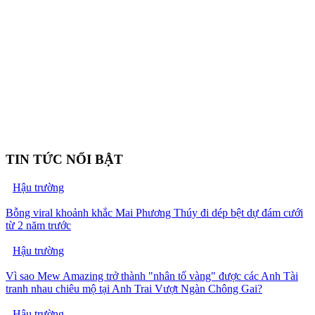
TIN TỨC NỔI BẬT
Hậu trường
Bỗng viral khoảnh khắc Mai Phương Thúy đi dép bệt dự đám cưới
từ 2 năm trước
Hậu trường
Vì sao Mew Amazing trở thành "nhân tố vàng" được các Anh Tài
tranh nhau chiêu mộ tại Anh Trai Vượt Ngàn Chông Gai?
Hậu trường