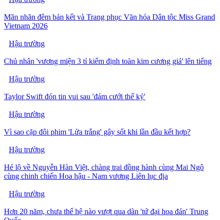
Mãn nhãn đêm bán kết và Trang phục Văn hóa Dân tộc Miss Grand
Vietnam 2026
Hậu trường
Chủ nhân 'vương miện 3 tỉ kiểm định toàn kim cương giả' lên tiếng
Hậu trường
Taylor Swift đón tin vui sau 'đám cưới thế kỷ'
Hậu trường
Vì sao cặp đôi phim 'Lửa trắng' gây sốt khi lần đầu kết hợp?
Hậu trường
Hé lộ về Nguyễn Hàn Việt, chàng trai đồng hành cùng Mai Ngô
cùng chinh chiến Hoa hậu - Nam vương Liên lục địa
Hậu trường
Hơn 20 năm, chưa thế hệ nào vượt qua dàn 'tứ đại hoa đán' Trung