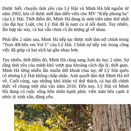
Được biết, chuyện tình yêu của Lý Hải và Minh Hà bắt nguồn từ
năm 2002, khi cô được mời làm diễn viên cho MV “Kiếp phong ba”
của Lý Hải. Thời điểm đó, Minh Hà đang là sinh viên năm thứ nhất
của đại học Luật, còn Lý Hải đã là nam ca sĩ nổi danh. Tuy nhiên,
lần hợp tác này, cả hai vẫn chưa có ấn tượng gì về nhau.
Phải đến 2 năm sau, Minh Hà tiếp tục được mời làm nữ chính trong
“Trọn đời bên em Vol 5” của Lý Hải. Chính sự tiếp xúc trong công
việc đã giúp cả hai xích lại gần nhau hơn.
Tuy nhiên, thời điểm đó, Minh Hà cũng sang Anh du học 2 năm. Sợ
rằng tình yêu của mình khó vượt qua khoảng cách địa lý, thời gian,
Minh Hà từng nhiều lần muốn dứt khoát chia tay, để Lý Hải quên
cô nhưng Lý Hải không chấp nhận. Anh quyết tâm đợi Minh Hà trở
về. Cuối cùng, sau những khó khăn và thử thách, cả hai đã chính
thức về chung một nhà vào năm 2010. Đến nay, Lý Hải và Minh
Hà đang có cuộc sống hôn nhân hạnh phúc viên mãn bên cạnh 4
nhóc tỳ xinh xắn, đáng yêu.