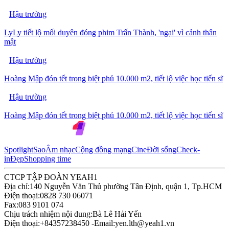
Hậu trường
LyLy tiết lộ mối duyên đóng phim Trấn Thành, 'ngại' vì cảnh thân
mật
Hậu trường
Hoàng Mập đón tết trong biệt phủ 10.000 m2, tiết lộ việc học tiến sĩ
Hậu trường
Hoàng Mập đón tết trong biệt phủ 10.000 m2, tiết lộ việc học tiến sĩ
Spotlight
Sao
Âm nhạc
Cộng đồng mạng
Cine
Đời sống
Check-
in
Đẹp
Shopping time
CTCP TẬP ĐOÀN YEAH1
Địa chỉ:
140 Nguyễn Văn Thủ phường Tân Định, quận 1, Tp.HCM
Điện thoại:
0828 730 06071
Fax:
083 9101 074
Chịu trách nhiệm nội dung:
Bà Lê Hải Yến
Điện thoại:
+84357238450 -
Email:
yen.lth@yeah1.vn