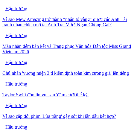
Hậu trường
Vì sao Mew Amazing trở thành "nhân tố vàng" được các Anh Tài
tranh nhau chiêu mộ tại Anh Trai Vượt Ngàn Chông Gai?
Hậu trường
Mãn nhãn đêm bán kết và Trang phục Văn hóa Dân tộc Miss Grand
Vietnam 2026
Hậu trường
Chủ nhân 'vương miện 3 tỉ kiểm định toàn kim cương giả' lên tiếng
Hậu trường
Taylor Swift đón tin vui sau 'đám cưới thế kỷ'
Hậu trường
Vì sao cặp đôi phim 'Lửa trắng' gây sốt khi lần đầu kết hợp?
Hậu trường