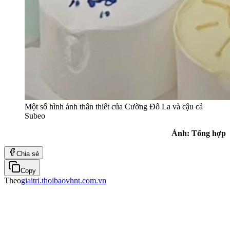
Một số hình ảnh thân thiết của Cường Đô La và cậu cả
Subeo
Ảnh: Tổng hợp
Chia sẻ
Copy
Theo
giaitri.thoibaovhnt.com.vn