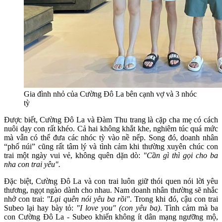
Gia đình nhỏ của Cường Đô La bên cạnh vợ và 3 nhóc
tỳ
Được biết, Cường Đô La và Đàm Thu trang là cặp cha mẹ có cách
nuôi dạy con rất khéo. Cả hai không khắt khe, nghiêm túc quá mức
mà vẫn có thể đưa các nhóc tỳ vào nề nếp. Song đó, doanh nhân
“phố núi” cũng rất tâm lý và tình cảm khi thường xuyên chúc con
trai một ngày vui vẻ, không quên dặn dò:
"Cần gì thì gọi cho ba
nha con trai yêu".
Đặc biệt, Cường Đô La và con trai luôn giữ thói quen nói lời yêu
thương, ngọt ngào dành cho nhau. Nam doanh nhân thường sẽ nhắc
nhở con trai:
"Lại quên nói yêu ba rồi"
. Trong khi đó, cậu con trai
Subeo lại hay bày tỏ:
"I love you" (con yêu ba)
. Tình cảm mà ba
con Cường Đô La - Subeo khiến không ít dân mạng ngưỡng mộ,