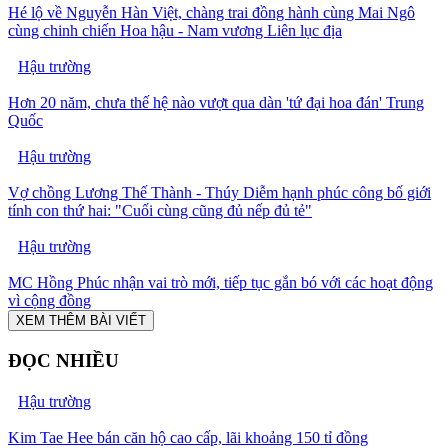
Hé lộ về Nguyễn Hàn Việt, chàng trai đồng hành cùng Mai Ngô
cùng chinh chiến Hoa hậu - Nam vương Liên lục địa
Hậu trường
Hơn 20 năm, chưa thế hệ nào vượt qua dàn 'tứ đại hoa đán' Trung
Quốc
Hậu trường
Vợ chồng Lương Thế Thành - Thúy Diễm hạnh phúc công bố giới
tính con thứ hai: "Cuối cùng cũng đủ nếp đủ tẻ"
Hậu trường
MC Hồng Phúc nhận vai trò mới, tiếp tục gắn bó với các hoạt động
vì cộng đồng
XEM THÊM BÀI VIẾT
ĐỌC NHIỀU
Hậu trường
Kim Tae Hee bán căn hộ cao cấp, lãi khoảng 150 tỉ đồng