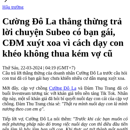
Hậu trường
Cường Đô La thẳng thừng trả
lời chuyện Subeo có bạn gái,
CĐM xuýt xoa vì cách dạy con
khéo không thua kém vợ cũ
Thứ Sáu, 22-03-2024 | 04:19 (GMT+7)
Câu trả lời thẳng thừng của doanh nhân Cường Đô La trước câu hỏi
con trai đã có bạn gái hay chưa khiến nhiều cư dân mạng xuýt xoa.
Mới đây, cặp vợ chồng
Cường Đô La
và Đàm Thu Trang đã có
buổi livestream tương tác với khán giả trên nền tảng Tik Tok. Nhân
dịp này, một số khán giả đã hỏi bí quyết nuôi dạy con cái của cặp vợ
chồng. Đàm Thu Trang chia sẻ:
"Thật ra mình nuôi dạy con là mình
nương theo con em ạ".
Tiếp lời vợ, Cường Đô La nói thêm:
"Trước khi các bạn muốn có
một phương pháp nào đó trong việc nuôi dạy con thì điều đầu tiên
nên làm là hãy làm bạn với con. Khi thực sự trở thành một người