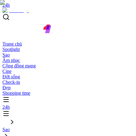
24h
Trang chủ
Spotlight
Sao
Âm nhạc
Cộng đồng mạng
Cine
Đời sống
Check-in
Đẹp
Shopping time
24h
Sao