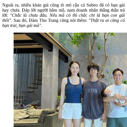
Ngoài ra, nhiều khán giả cũng tò mò cậu cả Subeo đã có bạn gái
hay chưa. Đáp lời người hâm mộ, nam doanh nhân thẳng thắn trả
lời:
"Chắc là chưa đâu. Nếu mà có thì chắc chỉ là bạn con gái
thôi"
. Sau đó, Đàm Thu Trang cũng nói thêm:
"Thật ra ai cũng có
bạn trai, bạn gái mà".