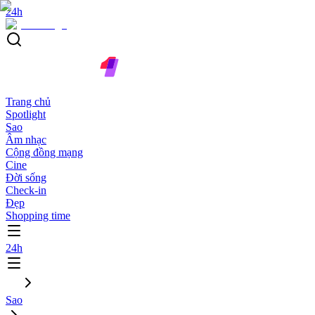
24h
Trang chủ
Spotlight
Sao
Âm nhạc
Cộng đồng mạng
Cine
Đời sống
Check-in
Đẹp
Shopping time
24h
Sao