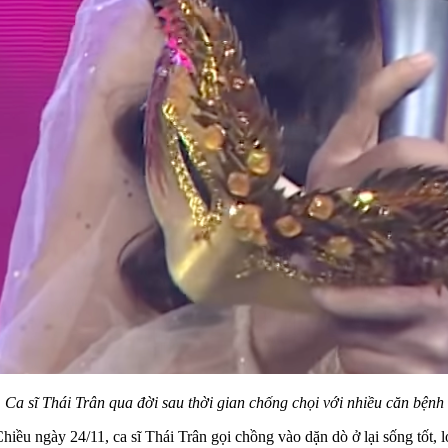
Ca sĩ Thái Trân qua đời sau thời gian chống chọi với nhiều căn bệnh
hiều ngày 24/11, ca sĩ Thái Trân gọi chồng vào dặn dò ở lại sống tốt, 