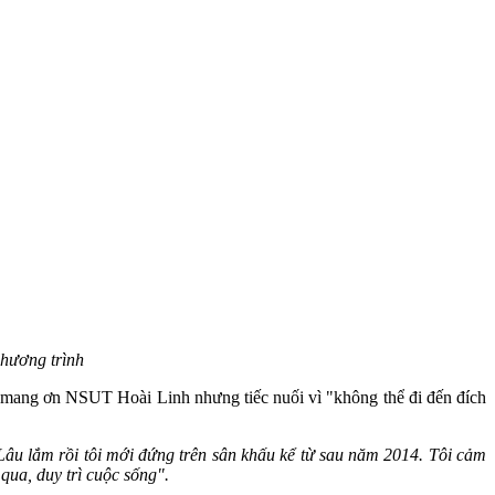
chương trình
cô mang ơn NSUT Hoài Linh nhưng tiếc nuối vì "không thể đi đến đích
Lâu lắm rồi tôi mới đứng trên sân khấu kể từ sau năm 2014. Tôi cảm
qua, duy trì cuộc sống".