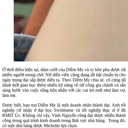
Ở thời điểm hiện tại, đám cưới của Diễm My và vị hôn phu được rất
nhiều người mong chờ. Nữ diễn viên cũng đang tất bật chuẩn bị cho
ngày trọng đại sắp được diễn ra. Theo Diễm My chia sẻ, cô cũng đã
dành thời gian học thêm nhiều kỹ năng về nữ công gia chánh và sẵn
sàng bước vào cuộc sống hôn nhân với các vai trò mới như làm vợ,
làm mẹ.
Được biết, bạn trai Diễm My là một doanh nhân thành đạt. Anh tốt
nghiệp cử nhân ở đại học Swinburne và tốt nghiệp thạc sĩ ở đh
RMIT Úc. Không chỉ vậy, Vinh Nguyễn cũng đạt được nhiều thành
công trong quá trình kinh doanh trong lĩnh vực nhà hàng. Trong đó,
có một nhà hàng được Michelin lựa chọn.