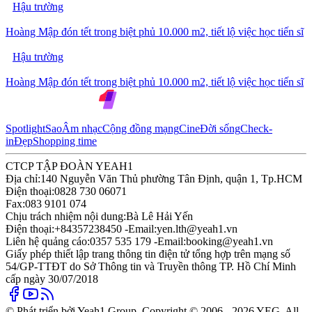
Hậu trường
Hoàng Mập đón tết trong biệt phủ 10.000 m2, tiết lộ việc học tiến sĩ
Hậu trường
Hoàng Mập đón tết trong biệt phủ 10.000 m2, tiết lộ việc học tiến sĩ
Spotlight
Sao
Âm nhạc
Cộng đồng mạng
Cine
Đời sống
Check-
in
Đẹp
Shopping time
CTCP TẬP ĐOÀN YEAH1
Địa chỉ:
140 Nguyễn Văn Thủ phường Tân Định, quận 1, Tp.HCM
Điện thoại:
0828 730 06071
Fax:
083 9101 074
Chịu trách nhiệm nội dung:
Bà Lê Hải Yến
Điện thoại:
+84357238450 -
Email:
yen.lth@yeah1.vn
Liên hệ quảng cáo:
0357 535 179 -
Email:
booking@yeah1.vn
Giấy phép thiết lập trang thông tin điện tử tổng hợp trên mạng số
54/GP-TTĐT do Sở Thông tin và Truyền thông TP. Hồ Chí Minh
cấp ngày 30/07/2018
© Phát triển bởi Yeah1 Group. Copyright © 2006 - 2026 YEG. All