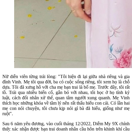
Nữ diễn viên từng trải lòng: "Tôi hiện đi lại giữa nhà riêng và gia
đình Vinh. Mẹ tôi qua đời, ba có cuộc sống riêng, tôi xem họ là chỗ
dựa. Tôi đã xưng hô với cha mẹ bạn trai là bố mẹ. Trước đây, tôi rất
tồ. Trải qua nhiều biến cố, gắn bó với nhau, tôi học ở họ tính kỷ
luật, cách đối nhân xử thế, quan tâm người xung quanh. Mẹ Vinh
thích học những khóa về tâm lý nên rất thấu hiểu con cái. Có lần hai
mẹ con nói chuyện, tôi chưa kịp nói gì bà đã hiểu, giống như mẹ
ruột".
Sau 6 năm yêu đương, vào cuối tháng 12/2022, Diễm My 9X chính
thức xác nhận được bạn trai doanh nhân cầu hôn trên khinh khí cầu