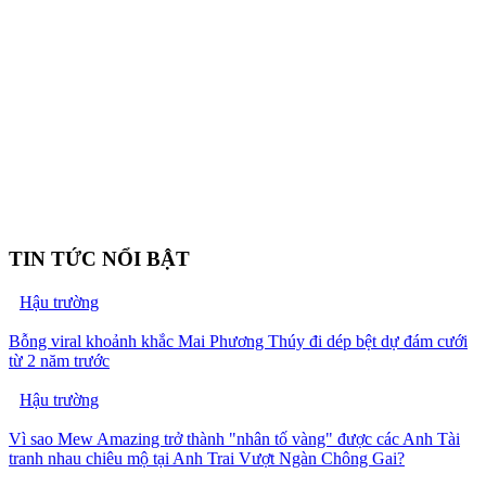
TIN TỨC NỔI BẬT
Hậu trường
Bỗng viral khoảnh khắc Mai Phương Thúy đi dép bệt dự đám cưới
từ 2 năm trước
Hậu trường
Vì sao Mew Amazing trở thành "nhân tố vàng" được các Anh Tài
tranh nhau chiêu mộ tại Anh Trai Vượt Ngàn Chông Gai?