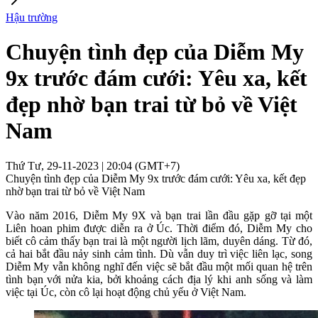
Hậu trường
Chuyện tình đẹp của Diễm My
9x trước đám cưới: Yêu xa, kết
đẹp nhờ bạn trai từ bỏ về Việt
Nam
Thứ Tư, 29-11-2023 | 20:04 (GMT+7)
Chuyện tình đẹp của Diễm My 9x trước đám cưới: Yêu xa, kết đẹp
nhờ bạn trai từ bỏ về Việt Nam
Vào năm 2016, Diễm My 9X và bạn trai lần đầu gặp gỡ tại một
Liên hoan phim được diễn ra ở Úc. Thời điểm đó, Diễm My cho
biết cô cảm thấy bạn trai là một người lịch lãm, duyên dáng. Từ đó,
cả hai bắt đầu nảy sinh cảm tình. Dù vẫn duy trì việc liên lạc, song
Diễm My vẫn không nghĩ đến việc sẽ bắt đầu một mối quan hệ trên
tình bạn với nửa kia, bởi khoảng cách địa lý khi anh sống và làm
việc tại Úc, còn cô lại hoạt động chủ yếu ở Việt Nam.