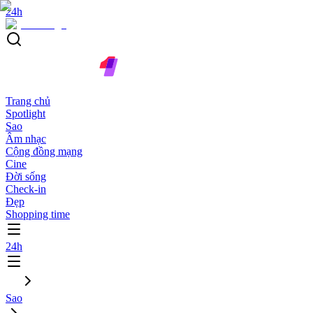
24h
Trang chủ
Spotlight
Sao
Âm nhạc
Cộng đồng mạng
Cine
Đời sống
Check-in
Đẹp
Shopping time
24h
Sao