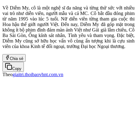
Về Diễm My, cô là một nghệ sĩ đa năng và từng thử sức với nhiều
vai trò như diễn viên, người mẫu và cả MC. Cô bắt đầu đóng phim
từ năm 1995 vào lúc 5 tuổi. Nữ diễn viên từng tham gia cuộc thi
Hoa hậu thế giới người Việt. Đến nay, Diễm My đã góp mặt trong
không ít bộ phim đình đám màn ảnh Việt như Gái già lắm chiêu, Cô
Ba Sài Gòn, Ống kính sát nhân, Tình yêu và tham vọng. Đặc biệt,
Diễm My cũng sở hữu học vấn vô cùng ấn tượng khi là cựu sinh
viên của khoa Kinh tế đối ngoại, trường Đại học Ngoại thương.
Chia sẻ
Copy
Theo
giaitri.thoibaovhnt.com.vn