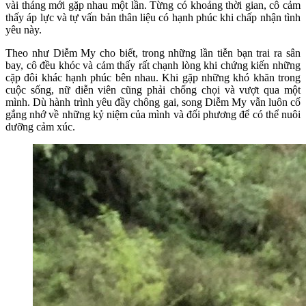
vài tháng mới gặp nhau một lần. Từng có khoảng thời gian, cô cảm
thấy áp lực và tự vấn bản thân liệu có hạnh phúc khi chấp nhận tình
yêu này.
Theo như Diễm My cho biết, trong những lần tiễn bạn trai ra sân
bay, cô đều khóc và cảm thấy rất chạnh lòng khi chứng kiến những
cặp đôi khác hạnh phúc bên nhau. Khi gặp những khó khăn trong
cuộc sống, nữ diễn viên cũng phải chống chọi và vượt qua một
mình. Dù hành trình yêu đầy chông gai, song Diễm My vẫn luôn cố
gắng nhớ về những kỷ niệm của mình và đối phương để có thể nuôi
dưỡng cảm xúc.