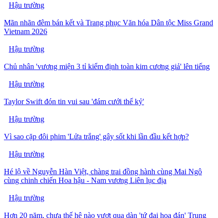
Hậu trường
Mãn nhãn đêm bán kết và Trang phục Văn hóa Dân tộc Miss Grand
Vietnam 2026
Hậu trường
Chủ nhân 'vương miện 3 tỉ kiểm định toàn kim cương giả' lên tiếng
Hậu trường
Taylor Swift đón tin vui sau 'đám cưới thế kỷ'
Hậu trường
Vì sao cặp đôi phim 'Lửa trắng' gây sốt khi lần đầu kết hợp?
Hậu trường
Hé lộ về Nguyễn Hàn Việt, chàng trai đồng hành cùng Mai Ngô
cùng chinh chiến Hoa hậu - Nam vương Liên lục địa
Hậu trường
Hơn 20 năm, chưa thế hệ nào vượt qua dàn 'tứ đại hoa đán' Trung