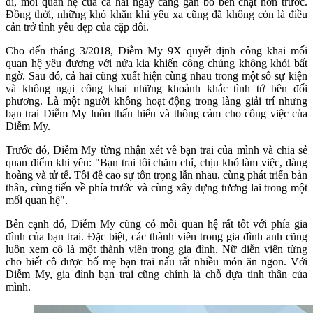
đi, mối quan hệ của cả hai ngày càng gắn bó bền chặt hơn trước.
Đồng thời, những khó khăn khi yêu xa cũng đã không còn là điều
cản trở tình yêu đẹp của cặp đôi.
Cho đến tháng 3/2018, Diễm My 9X quyết định công khai mối
quan hệ yêu đương với nửa kia khiến công chúng không khỏi bất
ngờ. Sau đó, cả hai cũng xuất hiện cùng nhau trong một số sự kiện
và không ngại công khai những khoảnh khắc tình tứ bên đối
phương. Là một người không hoạt động trong làng giải trí nhưng
bạn trai Diễm My luôn thấu hiểu và thông cảm cho công việc của
Diễm My.
Trước đó, Diễm My từng nhận xét về bạn trai của mình và chia sẻ
quan điểm khi yêu: "Bạn trai tôi chăm chỉ, chịu khó làm việc, đàng
hoàng và tử tế. Tôi đề cao sự tôn trọng lẫn nhau, cùng phát triển bản
thân, cùng tiến về phía trước và cùng xây dựng tương lai trong một
mối quan hệ".
Bên cạnh đó, Diễm My cũng có mối quan hệ rất tốt với phía gia
đình của bạn trai. Đặc biệt, các thành viên trong gia đình anh cũng
luôn xem cô là một thành viên trong gia đình. Nữ diễn viên từng
cho biết cô được bố mẹ bạn trai nấu rất nhiều món ăn ngon. Với
Diễm My, gia đình bạn trai cũng chính là chỗ dựa tinh thần của
mình.