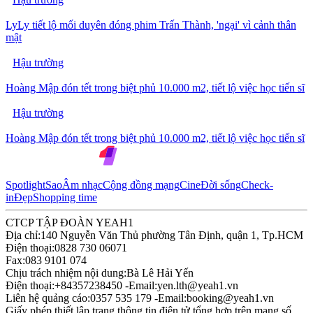
LyLy tiết lộ mối duyên đóng phim Trấn Thành, 'ngại' vì cảnh thân
mật
Hậu trường
Hoàng Mập đón tết trong biệt phủ 10.000 m2, tiết lộ việc học tiến sĩ
Hậu trường
Hoàng Mập đón tết trong biệt phủ 10.000 m2, tiết lộ việc học tiến sĩ
Spotlight
Sao
Âm nhạc
Cộng đồng mạng
Cine
Đời sống
Check-
in
Đẹp
Shopping time
CTCP TẬP ĐOÀN YEAH1
Địa chỉ:
140 Nguyễn Văn Thủ phường Tân Định, quận 1, Tp.HCM
Điện thoại:
0828 730 06071
Fax:
083 9101 074
Chịu trách nhiệm nội dung:
Bà Lê Hải Yến
Điện thoại:
+84357238450 -
Email:
yen.lth@yeah1.vn
Liên hệ quảng cáo:
0357 535 179 -
Email:
booking@yeah1.vn
Giấy phép thiết lập trang thông tin điện tử tổng hợp trên mạng số