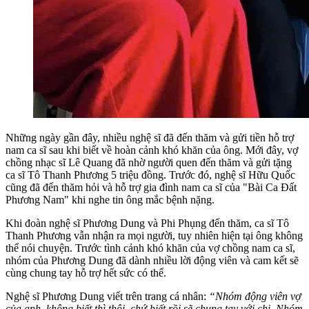
Những ngày gần đây, nhiều nghệ sĩ đã đến thăm và gửi tiền hỗ trợ
nam ca sĩ sau khi biết về hoàn cảnh khó khăn của ông. Mới đây, vợ
chồng nhạc sĩ Lê Quang đã nhờ người quen đến thăm và gửi tặng
ca sĩ Tô Thanh Phương 5 triệu đồng. Trước đó, nghệ sĩ Hữu Quốc
cũng đã đến thăm hỏi và hỗ trợ gia đình nam ca sĩ của "Bài Ca Đất
Phương Nam" khi nghe tin ông mắc bệnh nặng.
Khi đoàn nghệ sĩ Phương Dung và Phi Phụng đến thăm, ca sĩ Tô
Thanh Phương vẫn nhận ra mọi người, tuy nhiên hiện tại ông không
thể nói chuyện. Trước tình cảnh khó khăn của vợ chồng nam ca sĩ,
nhóm của Phương Dung đã dành nhiều lời động viên và cam kết sẽ
cùng chung tay hỗ trợ hết sức có thể.
Nghệ sĩ Phương Dung viết trên trang cá nhân:
“Nhóm động viên vợ
của anh, không biết thì thôi, chứ biết rồi sẽ chung tay với chị. Nhóm