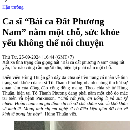
Hậu trường
Ca sĩ “Bài ca Đất Phương
Nam” nằm một chỗ, sức khỏe
yếu không thể nói chuyện
Thứ Tư, 25-09-2024 | 16:44 (GMT+7)
Xót xa tình trạng của giọng hát "Bài ca đất phương Nam" đang rất
yếu, lúc nào cũng cần người dìu, hiện tại phải nằm một chỗ.
Diễn viên Hùng Thuận gần đây đã chia sẻ trên trang cá nhân về tình
trạng sức khỏe của ca sĩ Tô Thanh Phương nhanh chóng thu hút sự
quan tâm của đông đảo cộng đồng mạng. Theo chia sẻ từ Hùng
Thuận, hiện tại Tô Thanh Phương đang phải nằm một chỗ do mắc
tai biến và bệnh Parkinson.
“Chú rất yếu, ăn uống ít và sụt ký
nhiều. Hoàn cảnh của gia đình chỉ có vỡ chú chăm sóc và khó khăn
về kinh tế. Mong anh chị em nghệ sĩ có điều kiện giúp đỡ chú về
kinh tế trong lúc này”,
Hùng Thuận viết.