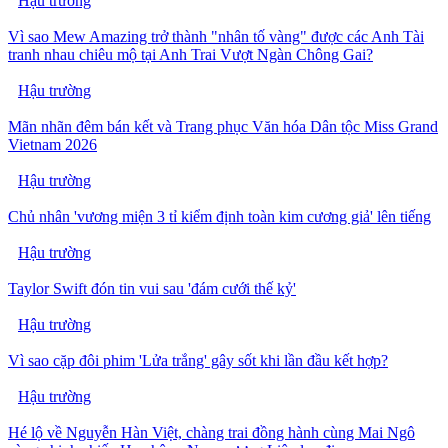
Hậu trường
Vì sao Mew Amazing trở thành "nhân tố vàng" được các Anh Tài
tranh nhau chiêu mộ tại Anh Trai Vượt Ngàn Chông Gai?
Hậu trường
Mãn nhãn đêm bán kết và Trang phục Văn hóa Dân tộc Miss Grand
Vietnam 2026
Hậu trường
Chủ nhân 'vương miện 3 tỉ kiểm định toàn kim cương giả' lên tiếng
Hậu trường
Taylor Swift đón tin vui sau 'đám cưới thế kỷ'
Hậu trường
Vì sao cặp đôi phim 'Lửa trắng' gây sốt khi lần đầu kết hợp?
Hậu trường
Hé lộ về Nguyễn Hàn Việt, chàng trai đồng hành cùng Mai Ngô