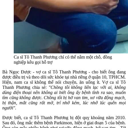
Ca sĩ Tô Thanh Phương chỉ có thể nằm một chỗ, đồng
nghiệp kêu gọi hỗ trợ
Bà Ngọc Được - vợ ca sĩ Tô Thanh Phương - cho biết ông đang
được điều trị và theo dõi sức khỏe tại nhà riêng ở quận 10, TPHCM.
Hiện, nam ca sĩ không thể nói chuyện, ăn uống ít. Vợ ca sĩ Tô
Thanh Phương chia sẻ:
"Chồng tôi không liên lạc với ai, không
dùng điện thoại nên không ai biết ông ấy bệnh tình ra sao, muốn
tìm cũng không được. Chồng tôi bị hở van tim, xơ vữa động mạch,
bị thận, mắt cũng rất mờ, trí nhớ kém, lúc nhớ lúc quên mọi
người".
Được biết, ca sĩ Tô Thanh Phương bị đột quỵ khoảng năm 2010.
Sau đó, ông mắc thêm bệnh Parkinson, hiện ở giai đoạn 5 của bệnh.
Ông còn mắc nhiều bệnh như xơ vữa động mạch, hở van tim... Từ