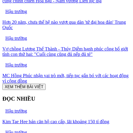
cùng chinh chiến Hoa hậu - Nam vương Liên lục địa
Hậu trường
Hơn 20 năm, chưa thế hệ nào vượt qua dàn 'tứ đại hoa đán' Trung
Quốc
Hậu trường
Vợ chồng Lương Thế Thành - Thúy Diễm hạnh phúc công bố giới
tính con thứ hai: "Cuối cùng cũng đủ nếp đủ tẻ"
Hậu trường
MC Hồng Phúc nhận vai trò mới, tiếp tục gắn bó với các hoạt động
vì cộng đồng
XEM THÊM BÀI VIẾT
ĐỌC NHIỀU
Hậu trường
Kim Tae Hee bán căn hộ cao cấp, lãi khoảng 150 tỉ đồng
Hậu trường