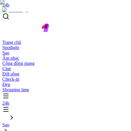
24h
Trang chủ
Spotlight
Sao
Âm nhạc
Cộng đồng mạng
Cine
Đời sống
Check-in
Đẹp
Shopping time
24h
Sao