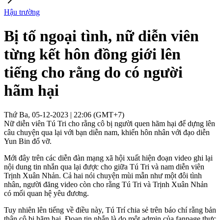
Hậu trường
Bị tố ngoại tình, nữ diễn viên
từng kết hôn đồng giới lên
tiếng cho rằng do có người
hãm hại
Thứ Ba, 05-12-2023 | 22:06 (GMT+7)
Nữ diễn viên Tú Tri cho rằng cô bị người quen hãm hại để dựng lên
câu chuyện qua lại với bạn diễn nam, khiến hôn nhân với đạo diễn
Yun Bin đổ vỡ.
Mới đây trên các diễn đàn mạng xã hội xuất hiện đoạn video ghi lại
nội dung tin nhắn qua lại được cho giữa Tú Tri và nam diễn viên
Trịnh Xuân Nhản. Cả hai nói chuyện mùi mẫn như một đôi tình
nhân, người đăng video còn cho rằng Tú Tri và Trịnh Xuân Nhản
có mối quan hệ yêu đương.
Tuy nhiên lên tiếng về điều này, Tú Trí chia sẻ trên báo chí rằng bản
thân cô bị hãm hại. Đoạn tin nhắn là do một admin của fanpage thực