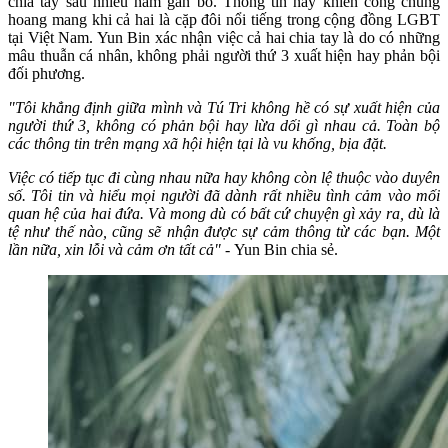
chia tay sau nhiều năm gắn bó. Thông tin này khiến công chúng
hoang mang khi cả hai là cặp đôi nổi tiếng trong cộng đồng LGBT
tại Việt Nam. Yun Bin xác nhận việc cả hai chia tay là do có những
mâu thuẫn cá nhân, không phải người thứ 3 xuất hiện hay phản bội
đối phương.
"Tôi khẳng định giữa mình và Tú Tri không hề có sự xuất hiện của
người thứ 3, không có phản bội hay lừa dối gì nhau cả. Toàn bộ
các thông tin trên mạng xã hội hiện tại là vu khống, bịa đặt.
Việc có tiếp tục đi cùng nhau nữa hay không còn lệ thuộc vào duyên
số. Tôi tin và hiểu mọi người đã dành rất nhiều tình cảm vào mối
quan hệ của hai đứa. Và mong dù có bất cứ chuyện gì xảy ra, dù là
tệ như thế nào, cũng sẽ nhận được sự cảm thông từ các bạn. Một
lần nữa, xin lỗi và cảm ơn tất cả" -
Yun Bin chia sẻ.