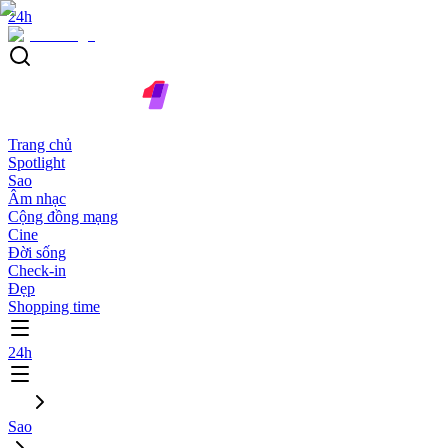
24h
Trang chủ
Spotlight
Sao
Âm nhạc
Cộng đồng mạng
Cine
Đời sống
Check-in
Đẹp
Shopping time
24h
Sao