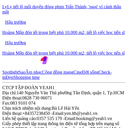
LyLy tiết lộ mối duyên đóng phim Trấn Thành, 'ngại' vì cảnh thân
mật
Hậu trường
Hoàng Mập đón tết trong biệt phủ 10.000 m2, tiết lộ việc học tiến sĩ
Hậu trường
Hoàng Mập đón tết trong biệt phủ 10.000 m2, tiết lộ việc học tiến sĩ
Spotlight
Sao
Âm nhạc
Cộng đồng mạng
Cine
Đời sống
Check-
in
Đẹp
Shopping time
CTCP TẬP ĐOÀN YEAH1
Địa chỉ:
140 Nguyễn Văn Thủ phường Tân Định, quận 1, Tp.HCM
Điện thoại:
0828 730 06071
Fax:
083 9101 074
Chịu trách nhiệm nội dung:
Bà Lê Hải Yến
Điện thoại:
+84357238450 -
Email:
yen.lth@yeah1.vn
Liên hệ quảng cáo:
0357 535 179 -
Email:
booking@yeah1.vn
Giấy phép thiết lập trang thông tin điện tử tổng hợp trên mạng số