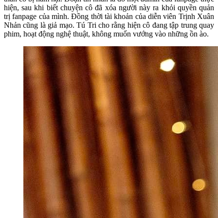
hiện, sau khi biết chuyện cô đã xóa người này ra khỏi quyền quản
trị fanpage của mình. Đồng thời tài khoản của diễn viên Trịnh Xuân
Nhản cũng là giả mạo. Tú Tri cho rằng hiện cô đang tập trung quay
phim, hoạt động nghệ thuật, không muốn vướng vào những ồn ào.