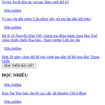
Taylor Swift đón tin vui sau 'đám cưới thế kỷ'
Hậu trường
Vì sao cặp đôi phim 'Lửa trắng' gây sốt khi lần đầu kết hợp?
Hậu trường
Hé lộ về Nguyễn Hàn Việt, chàng trai đồng hành cùng Mai Ngô
cùng chinh chiến Hoa hậu - Nam vương Liên lục địa
Hậu trường
Hơn 20 năm, chưa thế hệ nào vượt qua dàn 'tứ đại hoa đán' Trung
Quốc
XEM THÊM BÀI VIẾT
ĐỌC NHIỀU
Hậu trường
Kim Tae Hee bán căn hộ cao cấp, lãi khoảng 150 tỉ đồng
Hậu trường