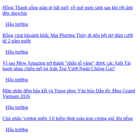
Hồng Thanh sống giản dị bất ngờ, về quê mưu sinh sau khi rời ánh
đèn showbiz
Hậu trường
Bỗng viral khoảnh khắc Mai Phương Thúy đi dép bệt dự đám cưới
từ 2 năm trước
Hậu trường
Vì sao Mew Amazing trở thành "nhân tố vàng" được các Anh Tài
tranh nhau chiêu mộ tại Anh Trai Vượt Ngàn Chông Gai?
Hậu trường
Mãn nhãn đêm bán kết và Trang phục Văn hóa Dân tộc Miss Grand
Vietnam 2026
Hậu trường
Chủ nhân 'vương miện 3 tỉ kiểm định toàn kim cương giả' lên tiếng
Hậu trường