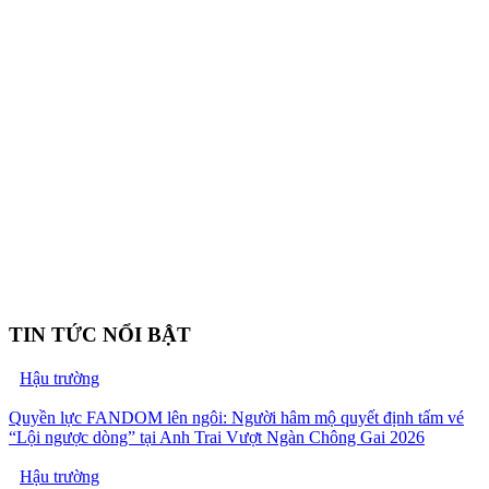
TIN TỨC NỔI BẬT
Hậu trường
Quyền lực FANDOM lên ngôi: Người hâm mộ quyết định tấm vé
“Lội ngược dòng” tại Anh Trai Vượt Ngàn Chông Gai 2026
Hậu trường