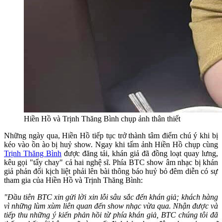
Hiền Hồ và Trịnh Thăng Bình chụp ảnh thân thiết
Những ngày qua, Hiền Hồ tiếp tục trở thành tâm điểm chú ý khi bị
kéo vào ồn ào bị huỷ show. Ngay khi tấm ảnh Hiền Hồ chụp cùng
Trịnh Thăng Bình
được đăng tải, khán giả đã đồng loạt quay lưng,
kêu gọi "tẩy chay" cả hai nghệ sĩ. Phía BTC show âm nhạc bị khán
giả phản đối kịch liệt phải lên bài thông báo huỷ bỏ đêm diễn có sự
tham gia của Hiền Hồ và Trịnh Thăng Bình:
"Đầu tiên BTC xin gửi lời xin lỗi sâu sắc đến khán giả; khách hàng
vì những lùm xùm liên quan đến show nhạc vừa qua. Nhận được và
tiếp thu những ý kiến phản hồi từ phía khán giả, BTC chúng tôi đã