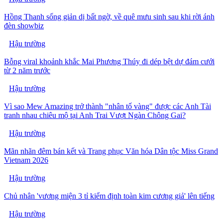
Hồng Thanh sống giản dị bất ngờ, về quê mưu sinh sau khi rời ánh
đèn showbiz
Hậu trường
Bỗng viral khoảnh khắc Mai Phương Thúy đi dép bệt dự đám cưới
từ 2 năm trước
Hậu trường
Vì sao Mew Amazing trở thành "nhân tố vàng" được các Anh Tài
tranh nhau chiêu mộ tại Anh Trai Vượt Ngàn Chông Gai?
Hậu trường
Mãn nhãn đêm bán kết và Trang phục Văn hóa Dân tộc Miss Grand
Vietnam 2026
Hậu trường
Chủ nhân 'vương miện 3 tỉ kiểm định toàn kim cương giả' lên tiếng
Hậu trường