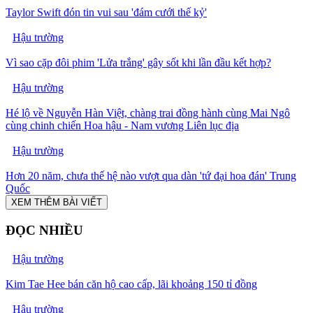
Taylor Swift đón tin vui sau 'đám cưới thế kỷ'
Hậu trường
Vì sao cặp đôi phim 'Lửa trắng' gây sốt khi lần đầu kết hợp?
Hậu trường
Hé lộ về Nguyễn Hàn Việt, chàng trai đồng hành cùng Mai Ngô
cùng chinh chiến Hoa hậu - Nam vương Liên lục địa
Hậu trường
Hơn 20 năm, chưa thế hệ nào vượt qua dàn 'tứ đại hoa đán' Trung
Quốc
XEM THÊM BÀI VIẾT
ĐỌC NHIỀU
Hậu trường
Kim Tae Hee bán căn hộ cao cấp, lãi khoảng 150 tỉ đồng
Hậu trường