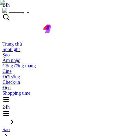
24h
Trang chủ
Spotlight
Sao
Âm nhạc
Cộng đồng mạng
Cine
Đời sống
Check-in
Đẹp
Shopping time
24h
Sao