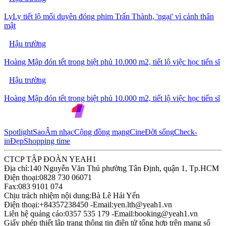
LyLy tiết lộ mối duyên đóng phim Trấn Thành, 'ngại' vì cảnh thân
mật
Hậu trường
Hoàng Mập đón tết trong biệt phủ 10.000 m2, tiết lộ việc học tiến sĩ
Hậu trường
Hoàng Mập đón tết trong biệt phủ 10.000 m2, tiết lộ việc học tiến sĩ
Spotlight
Sao
Âm nhạc
Cộng đồng mạng
Cine
Đời sống
Check-
in
Đẹp
Shopping time
CTCP TẬP ĐOÀN YEAH1
Địa chỉ:
140 Nguyễn Văn Thủ phường Tân Định, quận 1, Tp.HCM
Điện thoại:
0828 730 06071
Fax:
083 9101 074
Chịu trách nhiệm nội dung:
Bà Lê Hải Yến
Điện thoại:
+84357238450 -
Email:
yen.lth@yeah1.vn
Liên hệ quảng cáo:
0357 535 179 -
Email:
booking@yeah1.vn
Giấy phép thiết lập trang thông tin điện tử tổng hợp trên mạng số