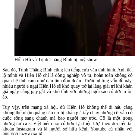
Hiền Hồ và Trịnh Thăng Bình bị huỷ show
Sau đó, Trịnh Thăng Bình cũng lên tiếng cứu vãn tình hình. Anh tiết
lộ mình và Hiền Hồ chỉ là đồng nghiệp vô tư, hoàn toàn không có
quan hệ tình cảm như dân tình đồn đoán. Trước những vấn đề này,
nhiều người e ngại Hiền Hồ sẽ khó quay trở lại làng giải trí khi khán
giả ngày càng gay gắt và khó tính với những ngôi sao có đời tư ồn
ào.
Tuy vậy, trên mạng xã hội, dù Hiền Hồ không thể đi hát, càng
không thể nhận quảng cáo do bị khán giả tẩy chay nhưng cô vẫn có
cuộc sống sang chảnh mà bao người mơ ước. Cô là một trong
những nữ ca sĩ Việt hiếm hoi có hơn 1,5 triệu lượt theo dõi trên tài
khoản Instagram và là người sở hữu kênh Youtube cá nhân với
888.000 lượt đăng lý.