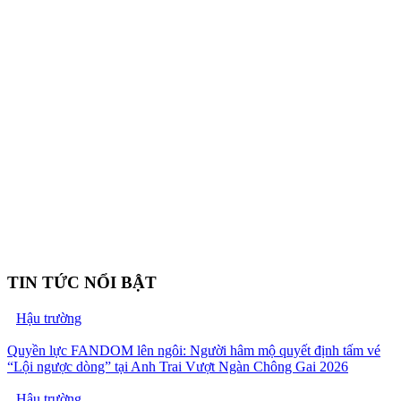
TIN TỨC NỔI BẬT
Hậu trường
Quyền lực FANDOM lên ngôi: Người hâm mộ quyết định tấm vé
“Lội ngược dòng” tại Anh Trai Vượt Ngàn Chông Gai 2026
Hậu trường