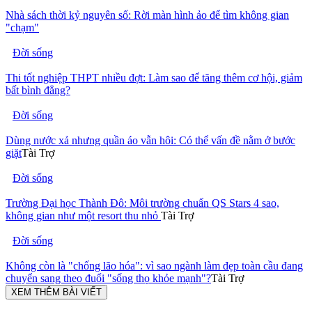
Nhà sách thời kỷ nguyên số: Rời màn hình ảo để tìm không gian
"chạm"
Đời sống
Thi tốt nghiệp THPT nhiều đợt: Làm sao để tăng thêm cơ hội, giảm
bất bình đẳng?
Đời sống
Dùng nước xả nhưng quần áo vẫn hôi: Có thể vấn đề nằm ở bước
giặt
Tài Trợ
Đời sống
Trường Đại học Thành Đô: Môi trường chuẩn QS Stars 4 sao,
không gian như một resort thu nhỏ
Tài Trợ
Đời sống
Không còn là "chống lão hóa": vì sao ngành làm đẹp toàn cầu đang
chuyển sang theo đuổi "sống thọ khỏe mạnh"?
Tài Trợ
XEM THÊM BÀI VIẾT