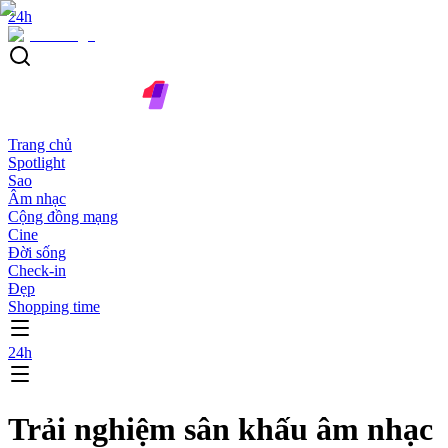
24h
Trang chủ
Spotlight
Sao
Âm nhạc
Cộng đồng mạng
Cine
Đời sống
Check-in
Đẹp
Shopping time
24h
Trải nghiệm sân khấu âm nhạc