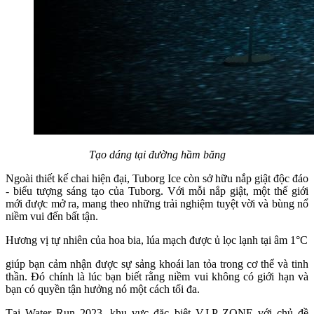
Tạo dáng tại đường hầm băng
Ngoài thiết kế chai hiện đại, Tuborg Ice còn sở hữu nắp giật độc đáo
- biểu tượng sáng tạo của Tuborg. Với mỗi nắp giật, một thế giới
mới được mở ra, mang theo những trải nghiệm tuyệt vời và bùng nổ
niềm vui đến bất tận.
Hương vị tự nhiên của hoa bia, lúa mạch được ủ lọc lạnh tại âm 1​​°C
giúp bạn cảm nhận được sự sảng khoái lan tỏa trong cơ thể và tinh
thần. Đó chính là lúc bạn biết rằng niềm vui không có giới hạn và
bạn có quyền tận hưởng nó một cách tối đa.
Tại Water Run 2023, khu vực đặc biệt V.I.P ZONE với chủ đề