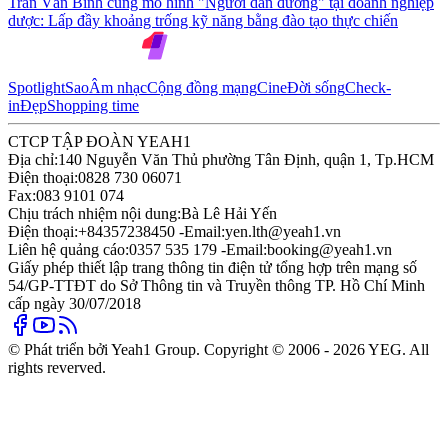
Trần Văn Bình cùng mô hình "Người dẫn đường" tại doanh nghiệp
dược: Lấp đầy khoảng trống kỹ năng bằng đào tạo thực chiến
Spotlight
Sao
Âm nhạc
Cộng đồng mạng
Cine
Đời sống
Check-
in
Đẹp
Shopping time
CTCP TẬP ĐOÀN YEAH1
Địa chỉ:
140 Nguyễn Văn Thủ phường Tân Định, quận 1, Tp.HCM
Điện thoại:
0828 730 06071
Fax:
083 9101 074
Chịu trách nhiệm nội dung:
Bà Lê Hải Yến
Điện thoại:
+84357238450 -
Email:
yen.lth@yeah1.vn
Liên hệ quảng cáo:
0357 535 179 -
Email:
booking@yeah1.vn
Giấy phép thiết lập trang thông tin điện tử tổng hợp trên mạng số
54/GP-TTĐT do Sở Thông tin và Truyền thông TP. Hồ Chí Minh
cấp ngày 30/07/2018
© Phát triển bởi Yeah1 Group. Copyright © 2006 - 2026 YEG. All
rights reverved.