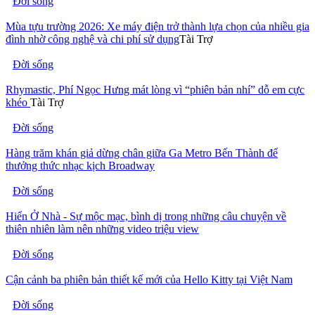
Đời sống
Mùa tựu trường 2026: Xe máy điện trở thành lựa chọn của nhiều gia
đình nhờ công nghệ và chi phí sử dụng
Tài Trợ
Đời sống
Rhymastic, Phí Ngọc Hưng mát lòng vì “phiên bản nhí” dỗ em cực
khéo
Tài Trợ
Đời sống
Hàng trăm khán giả dừng chân giữa Ga Metro Bến Thành để
thưởng thức nhạc kịch Broadway
Đời sống
Hiển Ở Nhà - Sự mộc mạc, bình dị trong những câu chuyện về
thiên nhiên làm nên những video triệu view
Đời sống
Cận cảnh ba phiên bản thiết kế mới của Hello Kitty tại Việt Nam
Đời sống