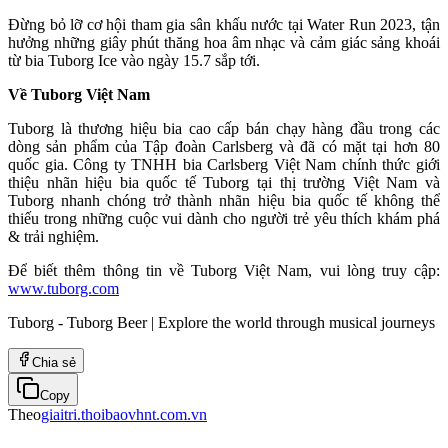
Đừng bỏ lỡ cơ hội tham gia sân khấu nước tại Water Run 2023, tận
hưởng những giây phút thăng hoa âm nhạc và cảm giác sảng khoái
từ bia Tuborg Ice vào ngày 15.7 sắp tới.
Về Tuborg Việt Nam
Tuborg là thương hiệu bia cao cấp bán chạy hàng đầu trong các
dòng sản phẩm của Tập đoàn Carlsberg và đã có mặt tại hơn 80
quốc gia. Công ty TNHH bia Carlsberg Việt Nam chính thức giới
thiệu nhãn hiệu bia quốc tế Tuborg tại thị trường Việt Nam và
Tuborg nhanh chóng trở thành nhãn hiệu bia quốc tế không thể
thiếu trong những cuộc vui dành cho người trẻ yêu thích khám phá
& trải nghiệm.
Để biết thêm thông tin về Tuborg Việt Nam, vui lòng truy cập:
www.tuborg.com
Tuborg - Tuborg Beer | Explore the world through musical journeys
Chia sẻ
Copy
Theo
giaitri.thoibaovhnt.com.vn