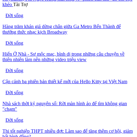
khéo
Tài Trợ
Đời sống
Hàng trăm khán giả dừng chân giữa Ga Metro Bến Thành để
thưởng thức nhạc kịch Broadway
Đời sống
Hiển Ở Nhà - Sự mộc mạc, bình dị trong những câu chuyện về
thiên nhiên làm nên những video triệu view
Đời sống
Cận cảnh ba phiên bản thiết kế mới của Hello Kitty tại Việt Nam
Đời sống
Nhà sách thời kỷ nguyên số: Rời màn hình ảo để tìm không gian
"chạm"
Đời sống
Thi tốt nghiệp THPT nhiều đợt: Làm sao để tăng thêm cơ hội, giảm
bất bình đẳng?