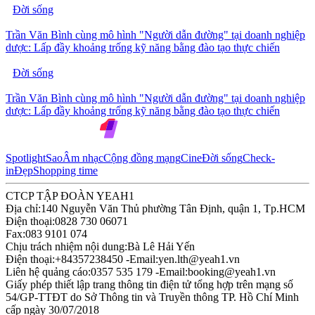
Đời sống
Trần Văn Bình cùng mô hình "Người dẫn đường" tại doanh nghiệp
dược: Lấp đầy khoảng trống kỹ năng bằng đào tạo thực chiến
Đời sống
Trần Văn Bình cùng mô hình "Người dẫn đường" tại doanh nghiệp
dược: Lấp đầy khoảng trống kỹ năng bằng đào tạo thực chiến
Spotlight
Sao
Âm nhạc
Cộng đồng mạng
Cine
Đời sống
Check-
in
Đẹp
Shopping time
CTCP TẬP ĐOÀN YEAH1
Địa chỉ:
140 Nguyễn Văn Thủ phường Tân Định, quận 1, Tp.HCM
Điện thoại:
0828 730 06071
Fax:
083 9101 074
Chịu trách nhiệm nội dung:
Bà Lê Hải Yến
Điện thoại:
+84357238450 -
Email:
yen.lth@yeah1.vn
Liên hệ quảng cáo:
0357 535 179 -
Email:
booking@yeah1.vn
Giấy phép thiết lập trang thông tin điện tử tổng hợp trên mạng số
54/GP-TTĐT do Sở Thông tin và Truyền thông TP. Hồ Chí Minh
cấp ngày 30/07/2018