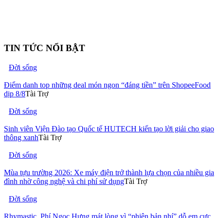
TIN TỨC NỔI BẬT
Đời sống
Điểm danh top những deal món ngon “đáng tiền” trên ShopeeFood
dịp 8/8
Tài Trợ
Đời sống
Sinh viên Viện Đào tạo Quốc tế HUTECH kiến tạo lời giải cho giao
thông xanh
Tài Trợ
Đời sống
Mùa tựu trường 2026: Xe máy điện trở thành lựa chọn của nhiều gia
đình nhờ công nghệ và chi phí sử dụng
Tài Trợ
Đời sống
Rhymastic, Phí Ngọc Hưng mát lòng vì “phiên bản nhí” dỗ em cực