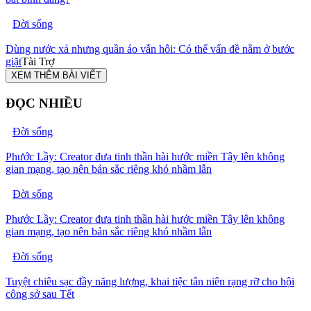
Đời sống
Dùng nước xả nhưng quần áo vẫn hôi: Có thể vấn đề nằm ở bước
giặt
Tài Trợ
XEM THÊM BÀI VIẾT
ĐỌC NHIỀU
Đời sống
Phước Lầy: Creator đưa tinh thần hài hước miền Tây lên không
gian mạng, tạo nên bản sắc riêng khó nhầm lẫn
Đời sống
Phước Lầy: Creator đưa tinh thần hài hước miền Tây lên không
gian mạng, tạo nên bản sắc riêng khó nhầm lẫn
Đời sống
Tuyệt chiêu sạc đầy năng lượng, khai tiệc tân niên rạng rỡ cho hội
công sở sau Tết