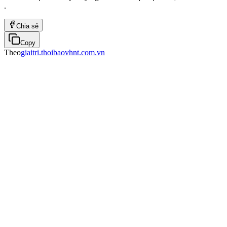
.
Chia sẻ
Copy
Theo
giaitri.thoibaovhnt.com.vn