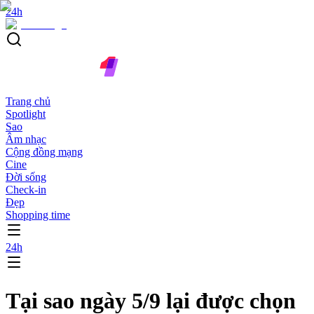
24h
Trang chủ
Spotlight
Sao
Âm nhạc
Cộng đồng mạng
Cine
Đời sống
Check-in
Đẹp
Shopping time
24h
Tại sao ngày 5/9 lại được chọn