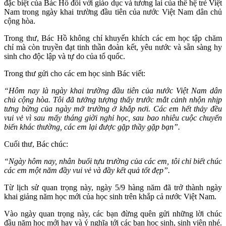
đặc biệt của Bác Hồ đối với giáo dục và tương lai của thế hệ trẻ Việt
Nam trong ngày khai trường đầu tiên của nước Việt Nam dân chủ
cộng hòa.
Trong thư, Bác Hồ không chỉ khuyến khích các em học tập chăm
chỉ mà còn truyền đạt tinh thần đoàn kết, yêu nước và sẵn sàng hy
sinh cho độc lập và tự do của tổ quốc.
Trong thư gửi cho các em học sinh Bác viết:
“Hôm nay là ngày khai trường đầu tiên của nước Việt Nam dân
chủ cộng hòa. Tôi đã tưởng tượng thấy trước mắt cảnh nhộn nhịp
tưng bừng của ngày mở trường ở khắp nơi. Các em hết thảy đều
vui vẻ vì sau mấy tháng giời nghỉ học, sau bao nhiêu cuộc chuyển
biến khác thường, các em lại được gặp thầy gặp bạn”.
Cuối thư, Bác chúc:
“Ngày hôm nay, nhân buổi tựu trường của các em, tôi chỉ biết chúc
các em một năm đầy vui vẻ và đầy kết quả tốt đẹp”.
Từ lịch sử quan trọng này, ngày 5/9 hàng năm đã trở thành ngày
khai giảng năm học mới của học sinh trên khắp cả nước Việt Nam.
Vào ngày quan trọng này, các bạn đừng quên gửi những lời chúc
đầu năm học mới hay và ý nghĩa tới các bạn học sinh, sinh viên nhé.