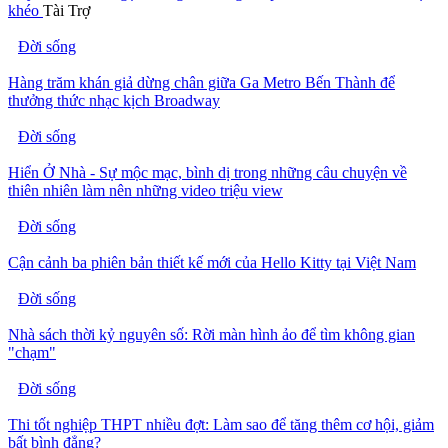
khéo
Tài Trợ
Đời sống
Hàng trăm khán giả dừng chân giữa Ga Metro Bến Thành để
thưởng thức nhạc kịch Broadway
Đời sống
Hiển Ở Nhà - Sự mộc mạc, bình dị trong những câu chuyện về
thiên nhiên làm nên những video triệu view
Đời sống
Cận cảnh ba phiên bản thiết kế mới của Hello Kitty tại Việt Nam
Đời sống
Nhà sách thời kỷ nguyên số: Rời màn hình ảo để tìm không gian
"chạm"
Đời sống
Thi tốt nghiệp THPT nhiều đợt: Làm sao để tăng thêm cơ hội, giảm
bất bình đẳng?