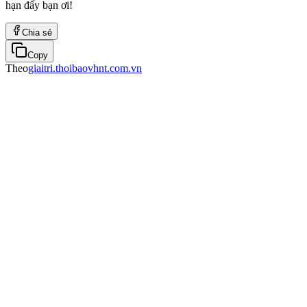
hạn đấy bạn ơi!
Chia sẻ
Copy
Theo
giaitri.thoibaovhnt.com.vn