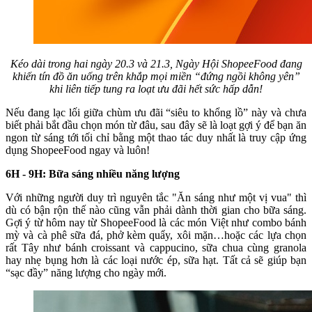
Kéo dài trong hai ngày 20.3 và 21.3, Ngày Hội ShopeeFood đang
khiến tín đồ ăn uống trên khắp mọi miền “đứng ngồi không yên”
khi liên tiếp tung ra loạt ưu đãi hết sức hấp dẫn!
Nếu đang lạc lối giữa chùm ưu đãi “siêu to khổng lồ” này và chưa
biết phải bắt đầu chọn món từ đâu, sau đây sẽ là loạt gợi ý để bạn ăn
ngon từ sáng tới tối chỉ bằng một thao tác duy nhất là truy cập ứng
dụng ShopeeFood ngay và luôn!
6H - 9H: Bữa sáng nhiều năng lượng
Với những người duy trì nguyên tắc "Ăn sáng như một vị vua" thì
dù có bận rộn thế nào cũng vẫn phải dành thời gian cho bữa sáng.
Gợi ý từ hôm nay từ ShopeeFood là các món Việt như combo bánh
mỳ và cà phê sữa đá, phở kèm quẩy, xôi mặn…hoặc các lựa chọn
rất Tây như bánh croissant và cappucino, sữa chua cùng granola
hay nhẹ bụng hơn là các loại nước ép, sữa hạt. Tất cả sẽ giúp bạn
“sạc đầy” năng lượng cho ngày mới.