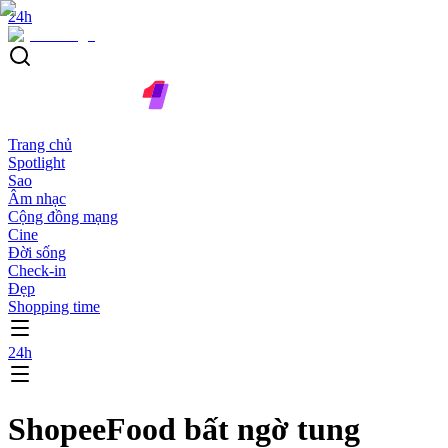
24h
Trang chủ
Spotlight
Sao
Âm nhạc
Cộng đồng mạng
Cine
Đời sống
Check-in
Đẹp
Shopping time
24h
ShopeeFood bất ngờ tung