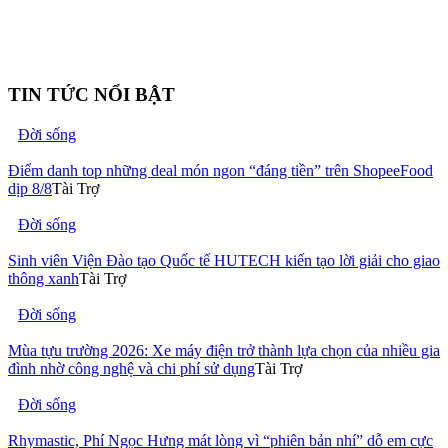
TIN TỨC NỔI BẬT
Đời sống
Điểm danh top những deal món ngon “đáng tiền” trên ShopeeFood
dịp 8/8
Tài Trợ
Đời sống
Sinh viên Viện Đào tạo Quốc tế HUTECH kiến tạo lời giải cho giao
thông xanh
Tài Trợ
Đời sống
Mùa tựu trường 2026: Xe máy điện trở thành lựa chọn của nhiều gia
đình nhờ công nghệ và chi phí sử dụng
Tài Trợ
Đời sống
Rhymastic, Phí Ngọc Hưng mát lòng vì “phiên bản nhí” dỗ em cực