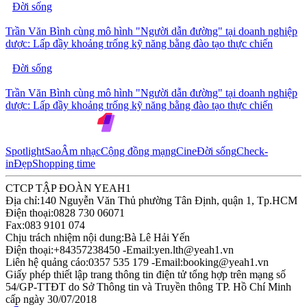
Đời sống
Trần Văn Bình cùng mô hình "Người dẫn đường" tại doanh nghiệp
dược: Lấp đầy khoảng trống kỹ năng bằng đào tạo thực chiến
Đời sống
Trần Văn Bình cùng mô hình "Người dẫn đường" tại doanh nghiệp
dược: Lấp đầy khoảng trống kỹ năng bằng đào tạo thực chiến
Spotlight
Sao
Âm nhạc
Cộng đồng mạng
Cine
Đời sống
Check-
in
Đẹp
Shopping time
CTCP TẬP ĐOÀN YEAH1
Địa chỉ:
140 Nguyễn Văn Thủ phường Tân Định, quận 1, Tp.HCM
Điện thoại:
0828 730 06071
Fax:
083 9101 074
Chịu trách nhiệm nội dung:
Bà Lê Hải Yến
Điện thoại:
+84357238450 -
Email:
yen.lth@yeah1.vn
Liên hệ quảng cáo:
0357 535 179 -
Email:
booking@yeah1.vn
Giấy phép thiết lập trang thông tin điện tử tổng hợp trên mạng số
54/GP-TTĐT do Sở Thông tin và Truyền thông TP. Hồ Chí Minh
cấp ngày 30/07/2018