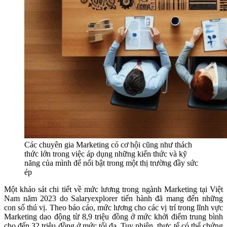
Các chuyên gia Marketing có cơ hội cũng như thách
thức lớn trong việc áp dụng những kiến thức và kỹ
năng của mình để nổi bật trong một thị trường đầy sức
ép
Một khảo sát chi tiết về mức lương trong ngành Marketing tại Việt
Nam năm 2023 do Salaryexplorer tiến hành đã mang đến những
con số thú vị. Theo báo cáo, mức lương cho các vị trí trong lĩnh vực
Marketing dao động từ 8,9 triệu đồng ở mức khởi điểm trung bình
cho đến 32 triệu đồng ở mức tối đa. Tuy nhiên, thực tế có thể chứng