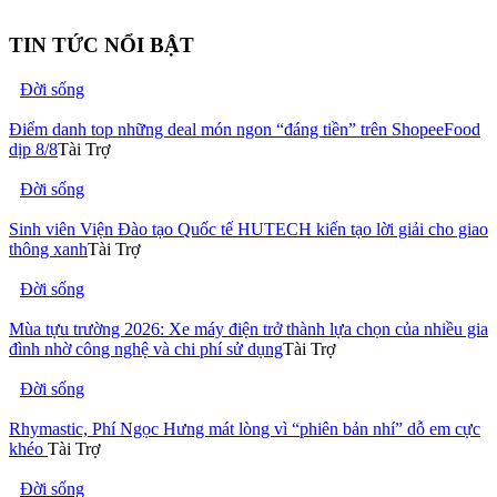
TIN TỨC NỔI BẬT
Đời sống
Điểm danh top những deal món ngon “đáng tiền” trên ShopeeFood
dịp 8/8
Tài Trợ
Đời sống
Sinh viên Viện Đào tạo Quốc tế HUTECH kiến tạo lời giải cho giao
thông xanh
Tài Trợ
Đời sống
Mùa tựu trường 2026: Xe máy điện trở thành lựa chọn của nhiều gia
đình nhờ công nghệ và chi phí sử dụng
Tài Trợ
Đời sống
Rhymastic, Phí Ngọc Hưng mát lòng vì “phiên bản nhí” dỗ em cực
khéo
Tài Trợ
Đời sống