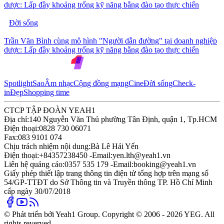
dược: Lấp đầy khoảng trống kỹ năng bằng đào tạo thực chiến
Đời sống
Trần Văn Bình cùng mô hình "Người dẫn đường" tại doanh nghiệp
dược: Lấp đầy khoảng trống kỹ năng bằng đào tạo thực chiến
Spotlight
Sao
Âm nhạc
Cộng đồng mạng
Cine
Đời sống
Check-
in
Đẹp
Shopping time
CTCP TẬP ĐOÀN YEAH1
Địa chỉ:
140 Nguyễn Văn Thủ phường Tân Định, quận 1, Tp.HCM
Điện thoại:
0828 730 06071
Fax:
083 9101 074
Chịu trách nhiệm nội dung:
Bà Lê Hải Yến
Điện thoại:
+84357238450 -
Email:
yen.lth@yeah1.vn
Liên hệ quảng cáo:
0357 535 179 -
Email:
booking@yeah1.vn
Giấy phép thiết lập trang thông tin điện tử tổng hợp trên mạng số
54/GP-TTĐT do Sở Thông tin và Truyền thông TP. Hồ Chí Minh
cấp ngày 30/07/2018
© Phát triển bởi Yeah1 Group. Copyright © 2006 - 2026 YEG. All
rights reverved.