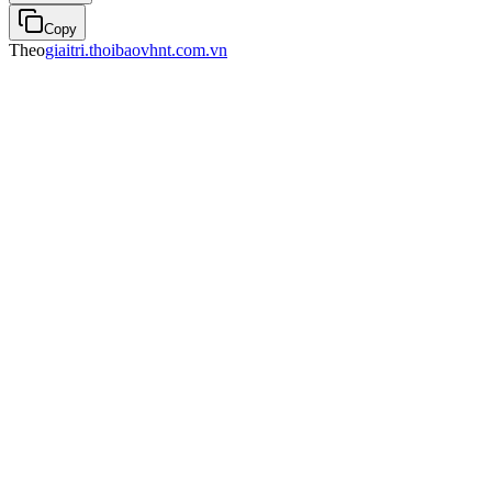
Copy
Theo
giaitri.thoibaovhnt.com.vn