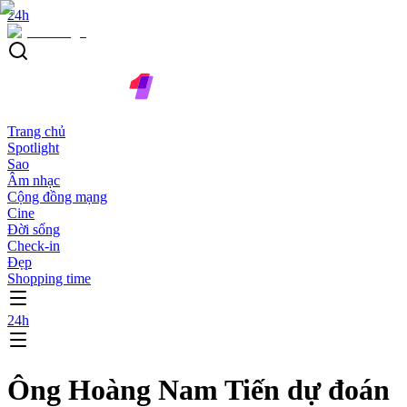
24h
Trang chủ
Spotlight
Sao
Âm nhạc
Cộng đồng mạng
Cine
Đời sống
Check-in
Đẹp
Shopping time
24h
Ông Hoàng Nam Tiến dự đoán