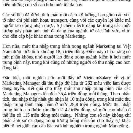
kiến những con số cao hơn mức tối đa này.
Các số liệu đã được tính toán một cách kỹ lưỡng, bao gồm các yếu
tố như chi phí sinh hoạt, transport, cùng với các quyền lợi khác mà
người lao động nhận được. Sự chênh lệch đáng kể trong các mức
lương này phản ánh tính đa dạng của ngành, từ các lĩnh vực, vị trí
cho đến cấp bậc khác nhau trong Marketing.
Hơn nữa, mức thu nhập trung bình trong ngành Marketing tại Việt
Nam được ước tính khoảng 18,5 triệu đồng. Điều này chỉ ra rằng có
một phần không nhỏ người lao động trong ngành kiếm ít hơn mức
trung bình này, trong khi cũng có những người có thu nhập cao hơn
đáng kể.
Đặc biệt, một nghiên cứu mới đây từ VietnamSalary về vị trí
Marketing Manager đã thu thập dữ liệu từ 262 mẫu việc làm được
đăng tuyển. Kết quả cho thấy mức thu nhập trung bình của các
Marketing Managers lên đến 35,4 triệu đồng mỗi tháng. Theo phân
tích, thu nhập thấp nhất ghi nhận là 10 triệu đồng, trong khi mức thu
nhập trung bình thấp nằm ở mức 28,8 triệu đồng. Mức thu nhập
trung bình cao được xác định là 42 triệu đồng, và mức cao nhất có
thể lên tới 115 triệu đồng mỗi tháng. Những con số này không chỉ
phản ánh sự đa dạng trong lương bổng mà còn cho thấy sự khác
biệt rõ nét giữa các cấp bậc và kinh nghiệm trong ngành Marketing.