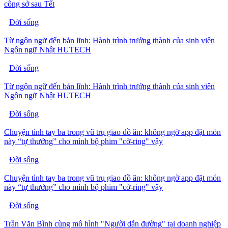
công sở sau Tết
Đời sống
Từ ngôn ngữ đến bản lĩnh: Hành trình trưởng thành của sinh viên
Ngôn ngữ Nhật HUTECH
Đời sống
Từ ngôn ngữ đến bản lĩnh: Hành trình trưởng thành của sinh viên
Ngôn ngữ Nhật HUTECH
Đời sống
Chuyện tình tay ba trong vũ trụ giao đồ ăn: không ngờ app đặt món
này “tự thưởng” cho mình bộ phim "cờ-ring" vậy
Đời sống
Chuyện tình tay ba trong vũ trụ giao đồ ăn: không ngờ app đặt món
này “tự thưởng” cho mình bộ phim "cờ-ring" vậy
Đời sống
Trần Văn Bình cùng mô hình "Người dẫn đường" tại doanh nghiệp