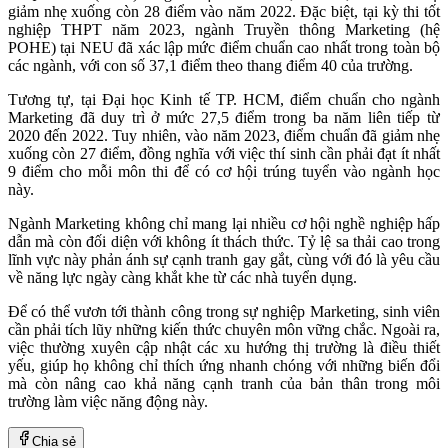
giảm nhẹ xuống còn 28 điểm vào năm 2022. Đặc biệt, tại kỳ thi tốt
nghiệp THPT năm 2023, ngành Truyền thông Marketing (hệ
POHE) tại NEU đã xác lập mức điểm chuẩn cao nhất trong toàn bộ
các ngành, với con số 37,1 điểm theo thang điểm 40 của trường.
Tương tự, tại Đại học Kinh tế TP. HCM, điểm chuẩn cho ngành
Marketing đã duy trì ở mức 27,5 điểm trong ba năm liên tiếp từ
2020 đến 2022. Tuy nhiên, vào năm 2023, điểm chuẩn đã giảm nhẹ
xuống còn 27 điểm, đồng nghĩa với việc thí sinh cần phải đạt ít nhất
9 điểm cho mỗi môn thi để có cơ hội trúng tuyển vào ngành học
này.
Ngành Marketing không chỉ mang lại nhiều cơ hội nghề nghiệp hấp
dẫn mà còn đối diện với không ít thách thức. Tỷ lệ sa thải cao trong
lĩnh vực này phản ánh sự cạnh tranh gay gắt, cùng với đó là yêu cầu
về năng lực ngày càng khắt khe từ các nhà tuyển dụng.
Để có thể vươn tới thành công trong sự nghiệp Marketing, sinh viên
cần phải tích lũy những kiến thức chuyên môn vững chắc. Ngoài ra,
việc thường xuyên cập nhật các xu hướng thị trường là điều thiết
yếu, giúp họ không chỉ thích ứng nhanh chóng với những biến đổi
mà còn nâng cao khả năng cạnh tranh của bản thân trong môi
trường làm việc năng động này.
Chia sẻ