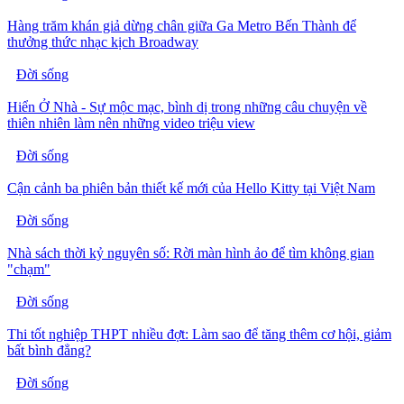
Hàng trăm khán giả dừng chân giữa Ga Metro Bến Thành để
thưởng thức nhạc kịch Broadway
Đời sống
Hiển Ở Nhà - Sự mộc mạc, bình dị trong những câu chuyện về
thiên nhiên làm nên những video triệu view
Đời sống
Cận cảnh ba phiên bản thiết kế mới của Hello Kitty tại Việt Nam
Đời sống
Nhà sách thời kỷ nguyên số: Rời màn hình ảo để tìm không gian
"chạm"
Đời sống
Thi tốt nghiệp THPT nhiều đợt: Làm sao để tăng thêm cơ hội, giảm
bất bình đẳng?
Đời sống