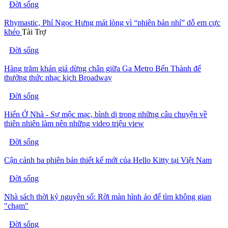
Đời sống
Rhymastic, Phí Ngọc Hưng mát lòng vì “phiên bản nhí” dỗ em cực
khéo
Tài Trợ
Đời sống
Hàng trăm khán giả dừng chân giữa Ga Metro Bến Thành để
thưởng thức nhạc kịch Broadway
Đời sống
Hiển Ở Nhà - Sự mộc mạc, bình dị trong những câu chuyện về
thiên nhiên làm nên những video triệu view
Đời sống
Cận cảnh ba phiên bản thiết kế mới của Hello Kitty tại Việt Nam
Đời sống
Nhà sách thời kỷ nguyên số: Rời màn hình ảo để tìm không gian
"chạm"
Đời sống