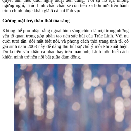
quyết tâm theo đuổi nghệ thuật đến cùng. Với sự nỗ lực không
ngừng nghỉ, Trúc Linh chắc chắn sẽ còn tiến xa hơn nữa trên hành
trình chinh phục khán giả ở cả hai lĩnh vực.
Gương mặt trẻ, thần thái tỏa sáng
Không thể phủ nhận rằng ngoại hình sáng chính là một trong những
yếu tố quan trọng góp phần tạo nên sức hút của Trúc Linh. Với nụ
cười tươi tắn, đôi mắt biết nói, và phong cách thời trang tinh tế, cô
gái sinh năm 2003 này dễ dàng thu hút sự chú ý mỗi khi xuất hiện.
Dù là trên sân khấu ca nhạc hay trên màn ảnh, Linh luôn biết cách
khiến mình trở nên nổi bật giữa đám đông.