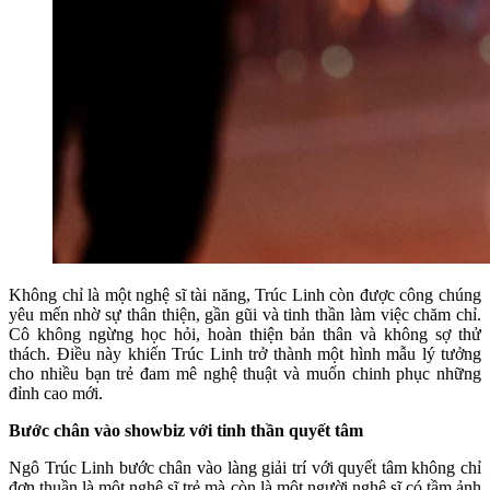
Không chỉ là một nghệ sĩ tài năng, Trúc Linh còn được công chúng
yêu mến nhờ sự thân thiện, gần gũi và tinh thần làm việc chăm chỉ.
Cô không ngừng học hỏi, hoàn thiện bản thân và không sợ thử
thách. Điều này khiến Trúc Linh trở thành một hình mẫu lý tưởng
cho nhiều bạn trẻ đam mê nghệ thuật và muốn chinh phục những
đỉnh cao mới.
Bước chân vào showbiz với tinh thần quyết tâm
Ngô Trúc Linh bước chân vào làng giải trí với quyết tâm không chỉ
đơn thuần là một nghệ sĩ trẻ mà còn là một người nghệ sĩ có tầm ảnh