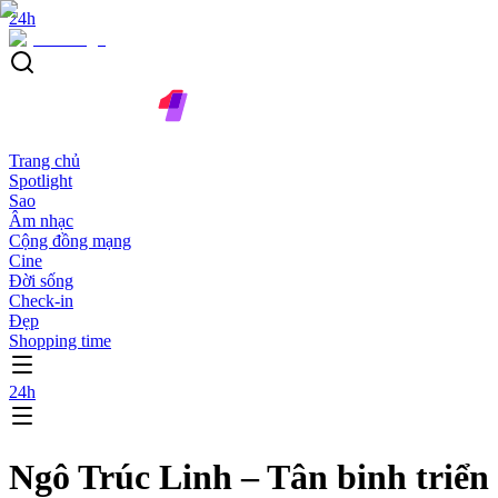
24h
Trang chủ
Spotlight
Sao
Âm nhạc
Cộng đồng mạng
Cine
Đời sống
Check-in
Đẹp
Shopping time
24h
Ngô Trúc Linh – Tân binh triển