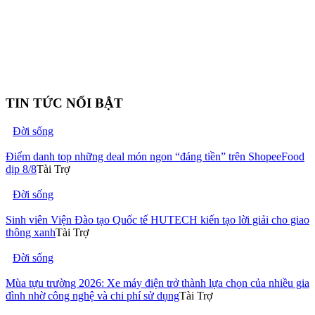
TIN TỨC NỔI BẬT
Đời sống
Điểm danh top những deal món ngon “đáng tiền” trên ShopeeFood
dịp 8/8
Tài Trợ
Đời sống
Sinh viên Viện Đào tạo Quốc tế HUTECH kiến tạo lời giải cho giao
thông xanh
Tài Trợ
Đời sống
Mùa tựu trường 2026: Xe máy điện trở thành lựa chọn của nhiều gia
đình nhờ công nghệ và chi phí sử dụng
Tài Trợ