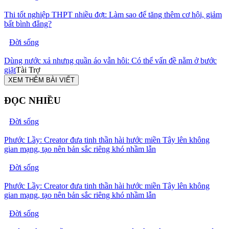
Thi tốt nghiệp THPT nhiều đợt: Làm sao để tăng thêm cơ hội, giảm
bất bình đẳng?
Đời sống
Dùng nước xả nhưng quần áo vẫn hôi: Có thể vấn đề nằm ở bước
giặt
Tài Trợ
XEM THÊM BÀI VIẾT
ĐỌC NHIỀU
Đời sống
Phước Lầy: Creator đưa tinh thần hài hước miền Tây lên không
gian mạng, tạo nên bản sắc riêng khó nhầm lẫn
Đời sống
Phước Lầy: Creator đưa tinh thần hài hước miền Tây lên không
gian mạng, tạo nên bản sắc riêng khó nhầm lẫn
Đời sống