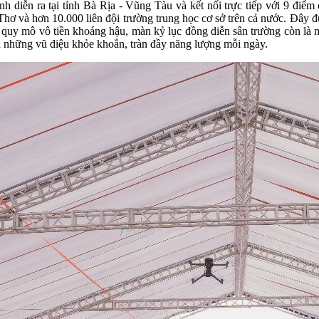
iễn ra tại tỉnh Bà Rịa - Vũng Tàu và kết nối trực tiếp với 9 điểm 
 và hơn 10.000 liên đội trường trung học cơ sở trên cả nước. Đây đư
 quy mô vô tiền khoáng hậu, màn kỷ lục đồng diễn sân trường còn là m
a những vũ điệu khỏe khoắn, tràn đầy năng lượng mỗi ngày.