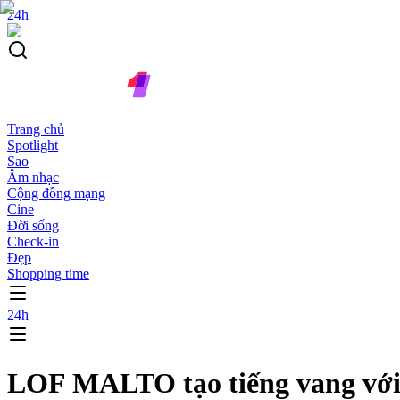
24h
Trang chủ
Spotlight
Sao
Âm nhạc
Cộng đồng mạng
Cine
Đời sống
Check-in
Đẹp
Shopping time
24h
LOF MALTO tạo tiếng vang với X