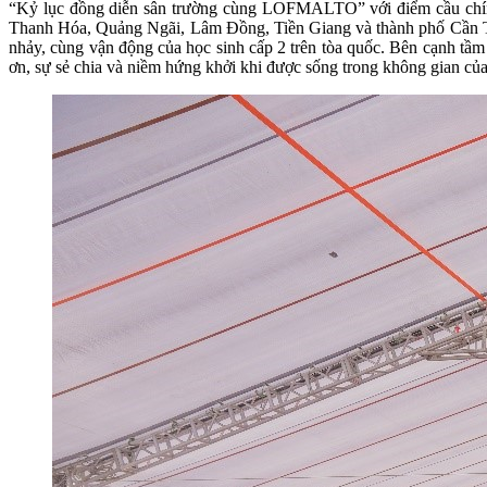
“Kỷ lục đồng diễn sân trường cùng LOFMALTO” với điểm cầu chính d
Thanh Hóa, Quảng Ngãi, Lâm Đồng, Tiền Giang và thành phố Cần Thơ
nhảy, cùng vận động của học sinh cấp 2 trên tòa quốc. Bên cạnh tầm
ơn, sự sẻ chia và niềm hứng khởi khi được sống trong không gian củ