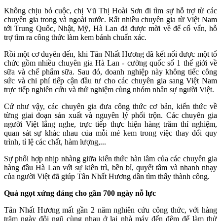
Không chịu bỏ cuộc, chị Vũ Thị Hoài Sơn đi tìm sự hỗ trợ từ các
chuyên gia trong và ngoài nước. Rất nhiều chuyên gia từ Việt Nam
tới Trung Quốc, Nhật, Mỹ, Hà Lan đã được mời về để cố vấn, hỗ
trợ tìm ra công thức làm kem bánh chuẩn xác.
Rồi một cơ duyên đến, khi Tân Nhất Hương đã kết nối được một tổ
chức gồm nhiều chuyên gia Hà Lan - cường quốc số 1 thế giới về
sữa và chế phẩm sữa. Sau đó, doanh nghiệp này không tiếc công
sức và chi phí tiếp cận đầu tư cho các chuyên gia sang Việt Nam
trực tiếp nghiên cứu và thử nghiệm cùng nhóm nhân sự người Việt.
Cứ như vậy, các chuyên gia đưa công thức cơ bản, kiến thức về
từng giai đoạn sản xuất và nguyên lý phối trộn. Các chuyên gia
người Việt lắng nghe, trực tiếp thực hiện hàng trăm thí nghiệm,
quan sát sự khác nhau của mỗi mẻ kem trong việc thay đổi quy
trình, tỉ lệ các chất, hàm lượng,...
Sự phối hợp nhịp nhàng giữa kiến thức hàn lâm của các chuyên gia
hàng đầu Hà Lan với sự kiên trì, bền bỉ, quyết tâm và nhanh nhạy
của người Việt đã giúp Tân Nhất Hương dần tìm thấy thành công.
Quả ngọt xứng đáng cho gần 700 ngày nỗ lực
Tân Nhất Hương mất gần 2 năm nghiên cứu công thức, với hàng
trăm ngày đội ngũ cùng nhau ở lại nhà máy đến đêm để làm thử