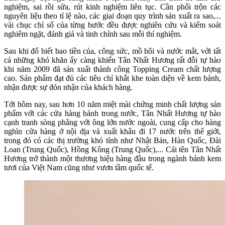
nghiệm, sai rồi sửa, rút kinh nghiệm liên tục. Cần phối trộn các
nguyên liệu theo tỉ lệ nào, các giai đoạn quy trình sản xuất ra sao,...
vài chục chỉ số của từng bước đều được nghiên cứu và kiểm soát
nghiêm ngặt, đánh giá và tinh chỉnh sau mỗi thí nghiệm.
Sau khi đổ biết bao tiền của, công sức, mồ hôi và nước mắt, với tất
cả những khó khăn ấy càng khiến Tân Nhất Hương rất đỗi tự hào
khi năm 2009 đã sản xuất thành công Topping Cream chất lượng
cao. Sản phẩm đạt đủ các tiêu chí khắt khe toàn diện về kem bánh,
nhận được sự đón nhận của khách hàng.
Tới hôm nay, sau hơn 10 năm miệt mài chứng minh chất lượng sản
phẩm với các cửa hàng bánh trong nước, Tân Nhất Hương tự hào
cạnh tranh sòng phẳng với ông lớn nước ngoài, cung cấp cho hàng
nghìn cửa hàng ở nội địa và xuất khẩu đi 17 nước trên thế giới,
trong đó có các thị trường khó tính như Nhật Bản, Hàn Quốc, Đài
Loan (Trung Quốc), Hồng Kông (Trung Quốc),... Cái tên Tân Nhất
Hương trở thành một thương hiệu hàng đầu trong ngành bánh kem
tươi của Việt Nam cũng như vươn tầm quốc tế.