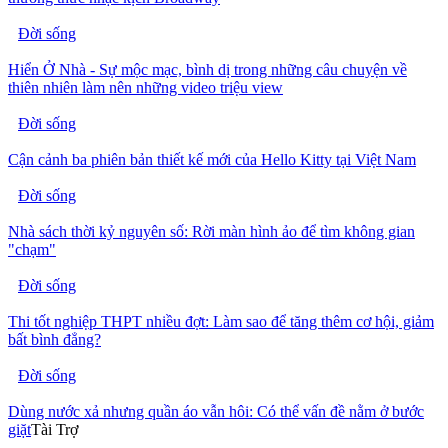
Đời sống
Hiển Ở Nhà - Sự mộc mạc, bình dị trong những câu chuyện về
thiên nhiên làm nên những video triệu view
Đời sống
Cận cảnh ba phiên bản thiết kế mới của Hello Kitty tại Việt Nam
Đời sống
Nhà sách thời kỷ nguyên số: Rời màn hình ảo để tìm không gian
"chạm"
Đời sống
Thi tốt nghiệp THPT nhiều đợt: Làm sao để tăng thêm cơ hội, giảm
bất bình đẳng?
Đời sống
Dùng nước xả nhưng quần áo vẫn hôi: Có thể vấn đề nằm ở bước
giặt
Tài Trợ