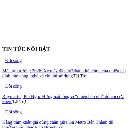
TIN TỨC NỔI BẬT
Đời sống
Mùa tựu trường 2026: Xe máy điện trở thành lựa chọn của nhiều gia
đình nhờ công nghệ và chi phí sử dụng
Tài Trợ
Đời sống
Rhymastic, Phí Ngọc Hưng mát lòng vì “phiên bản nhí” dỗ em cực
khéo
Tài Trợ
Đời sống
Hàng trăm khán giả dừng chân giữa Ga Metro Bến Thành để
thưởng thức nhạc kịch Broadway