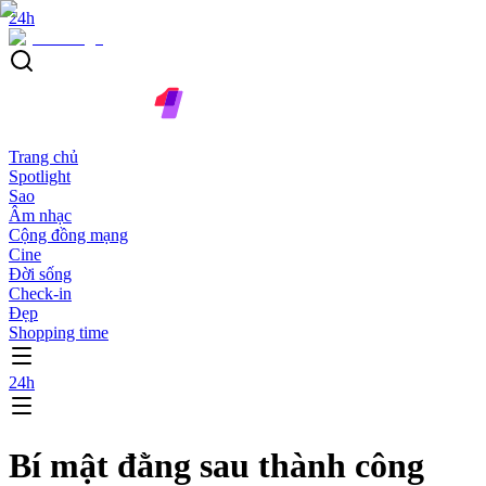
24h
Trang chủ
Spotlight
Sao
Âm nhạc
Cộng đồng mạng
Cine
Đời sống
Check-in
Đẹp
Shopping time
24h
Bí mật đằng sau thành công