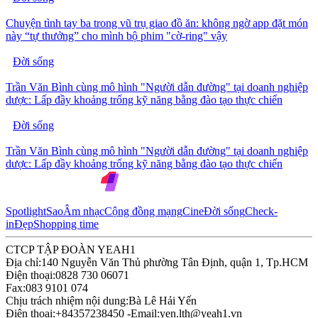
Chuyện tình tay ba trong vũ trụ giao đồ ăn: không ngờ app đặt món
này “tự thưởng” cho mình bộ phim "cờ-ring" vậy
Đời sống
Trần Văn Bình cùng mô hình "Người dẫn đường" tại doanh nghiệp
dược: Lấp đầy khoảng trống kỹ năng bằng đào tạo thực chiến
Đời sống
Trần Văn Bình cùng mô hình "Người dẫn đường" tại doanh nghiệp
dược: Lấp đầy khoảng trống kỹ năng bằng đào tạo thực chiến
Spotlight
Sao
Âm nhạc
Cộng đồng mạng
Cine
Đời sống
Check-
in
Đẹp
Shopping time
CTCP TẬP ĐOÀN YEAH1
Địa chỉ:
140 Nguyễn Văn Thủ phường Tân Định, quận 1, Tp.HCM
Điện thoại:
0828 730 06071
Fax:
083 9101 074
Chịu trách nhiệm nội dung:
Bà Lê Hải Yến
Điện thoại:
+84357238450 -
Email:
yen.lth@yeah1.vn