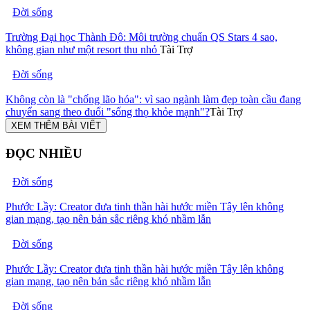
Đời sống
Trường Đại học Thành Đô: Môi trường chuẩn QS Stars 4 sao,
không gian như một resort thu nhỏ
Tài Trợ
Đời sống
Không còn là "chống lão hóa": vì sao ngành làm đẹp toàn cầu đang
chuyển sang theo đuổi "sống thọ khỏe mạnh"?
Tài Trợ
XEM THÊM BÀI VIẾT
ĐỌC NHIỀU
Đời sống
Phước Lầy: Creator đưa tinh thần hài hước miền Tây lên không
gian mạng, tạo nên bản sắc riêng khó nhầm lẫn
Đời sống
Phước Lầy: Creator đưa tinh thần hài hước miền Tây lên không
gian mạng, tạo nên bản sắc riêng khó nhầm lẫn
Đời sống