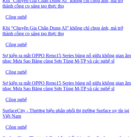
Khi “Chuyên Gia Chân Dung AI” không chỉ chụp ảnh, mà trở
thành công cụ sáng tạo thực thụ
Công nghệ
Khi “Chuyên Gia Chân Dung AI” không chỉ chụp ảnh, mà trở
thành công cụ sáng tạo thực thụ
Công nghệ
Sự kiện ra mắt OPPO Reno15 Series bùng nổ giữa không gian âm
nhạc Mưa Sao Băng cùng Sơn Tùng M-TP và các nghệ sĩ
Công nghệ
Sự kiện ra mắt OPPO Reno15 Series bùng nổ giữa không gian âm
nhạc Mưa Sao Băng cùng Sơn Tùng M-TP và các nghệ sĩ
Công nghệ
SurfaceCity - Thương hiệu phân phối thị trường Surface uy tín tại
Việt Nam
Công nghệ