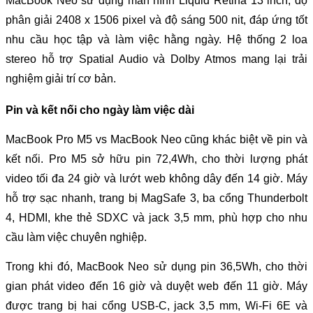
MacBook Neo sử dụng màn hình Liquid Retina 13 inch, độ 
phân giải 2408 x 1506 pixel và độ sáng 500 nit, đáp ứng tốt 
nhu cầu học tập và làm việc hằng ngày. Hệ thống 2 loa 
stereo hỗ trợ Spatial Audio và Dolby Atmos mang lại trải 
nghiệm giải trí cơ bản.
Pin và kết nối cho ngày làm việc dài
MacBook Pro M5 vs MacBook Neo cũng khác biệt về pin và 
kết nối. Pro M5 sở hữu pin 72,4Wh, cho thời lượng phát 
video tối đa 24 giờ và lướt web không dây đến 14 giờ. Máy 
hỗ trợ sạc nhanh, trang bị MagSafe 3, ba cổng Thunderbolt 
4, HDMI, khe thẻ SDXC và jack 3,5 mm, phù hợp cho nhu 
cầu làm việc chuyên nghiệp.
Trong khi đó, MacBook Neo sử dụng pin 36,5Wh, cho thời 
gian phát video đến 16 giờ và duyệt web đến 11 giờ. Máy 
được trang bị hai cổng USB-C, jack 3,5 mm, Wi-Fi 6E và 