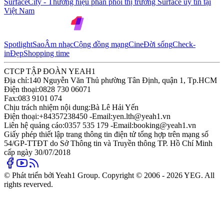
SurfaceCity - Thương hiệu phân phối thị trường Surface uy tín tại
Việt Nam
Spotlight
Sao
Âm nhạc
Cộng đồng mạng
Cine
Đời sống
Check-
in
Đẹp
Shopping time
CTCP TẬP ĐOÀN YEAH1
Địa chỉ:
140 Nguyễn Văn Thủ phường Tân Định, quận 1, Tp.HCM
Điện thoại:
0828 730 06071
Fax:
083 9101 074
Chịu trách nhiệm nội dung:
Bà Lê Hải Yến
Điện thoại:
+84357238450 -
Email:
yen.lth@yeah1.vn
Liên hệ quảng cáo:
0357 535 179 -
Email:
booking@yeah1.vn
Giấy phép thiết lập trang thông tin điện tử tổng hợp trên mạng số
54/GP-TTĐT do Sở Thông tin và Truyền thông TP. Hồ Chí Minh
cấp ngày 30/07/2018
© Phát triển bởi Yeah1 Group. Copyright © 2006 - 2026 YEG. All
rights reverved.