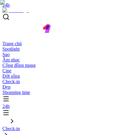
24h
Trang chủ
Spotlight
Sao
Âm nhạc
Cộng đồng mạng
Cine
Đời sống
Check-in
Đẹp
Shopping time
24h
Check-in