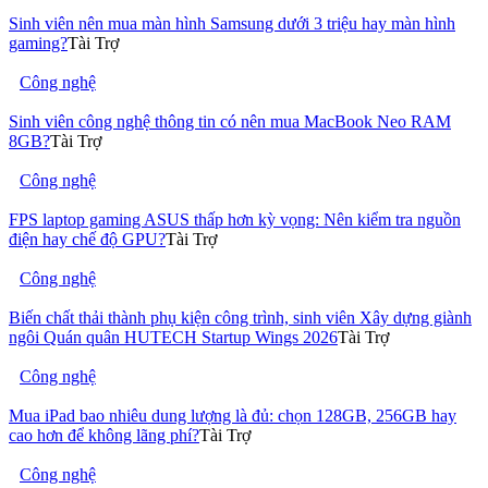
Sinh viên nên mua màn hình Samsung dưới 3 triệu hay màn hình
gaming?
Tài Trợ
Công nghệ
Sinh viên công nghệ thông tin có nên mua MacBook Neo RAM
8GB?
Tài Trợ
Công nghệ
FPS laptop gaming ASUS thấp hơn kỳ vọng: Nên kiểm tra nguồn
điện hay chế độ GPU?
Tài Trợ
Công nghệ
Biến chất thải thành phụ kiện công trình, sinh viên Xây dựng giành
ngôi Quán quân HUTECH Startup Wings 2026
Tài Trợ
Công nghệ
Mua iPad bao nhiêu dung lượng là đủ: chọn 128GB, 256GB hay
cao hơn để không lãng phí?
Tài Trợ
Công nghệ