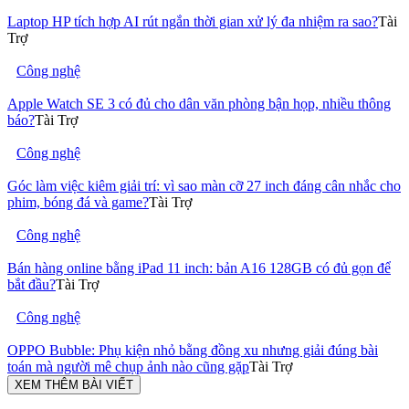
Laptop HP tích hợp AI rút ngắn thời gian xử lý đa nhiệm ra sao?
Tài
Trợ
Công nghệ
Apple Watch SE 3 có đủ cho dân văn phòng bận họp, nhiều thông
báo?
Tài Trợ
Công nghệ
Góc làm việc kiêm giải trí: vì sao màn cỡ 27 inch đáng cân nhắc cho
phim, bóng đá và game?
Tài Trợ
Công nghệ
Bán hàng online bằng iPad 11 inch: bản A16 128GB có đủ gọn để
bắt đầu?
Tài Trợ
Công nghệ
OPPO Bubble: Phụ kiện nhỏ bằng đồng xu nhưng giải đúng bài
toán mà người mê chụp ảnh nào cũng gặp
Tài Trợ
XEM THÊM BÀI VIẾT