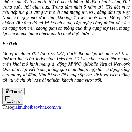
nhằm mục đích cảm ơn tất cả khách hàng đã đồng hành cùng iTel
trong suốt thời gian qua. Trong tầm nhìn 5 năm tới, iTel đặt mục
tiêu tiếp tục giữ vững vị thế là nhà mạng MVNO hàng đầu tại Việt
Nam với quy mô ước tính khoảng 7 triệu thuê bao. Đồng thời
chúng tôi cũng đã có kế hoạch cung cấp ngày càng nhiều tiện ích
đa dạng hơn trên không gian số thông qua ứng dụng My iTel, mang
lại cho khách hàng nhiều giá trị thiết thực hơn”.
Về iTel:
Mạng di động iTel (đầu số 087) được thành lập từ năm 2019 là
thương hiệu của Indochina Telecom. iTel là nhà mạng tiên phong
triển khai mô hình mạng di động MVNO (Mobile Virtual Network
Operator) tại Việt Nam, thông qua thoả thuận hợp tác sử dụng sóng
của mạng di động VinaPhone để cung cấp các dịch vụ viễn thông
tối ưu về chi phí và trải nghiệm khách hàng vượt trội.
Chia sẻ
Copy
Theo
giaitri.thoibaovhnt.com.vn