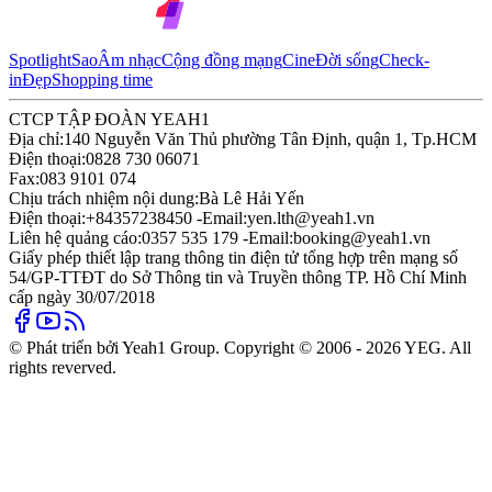
Spotlight
Sao
Âm nhạc
Cộng đồng mạng
Cine
Đời sống
Check-
in
Đẹp
Shopping time
CTCP TẬP ĐOÀN YEAH1
Địa chỉ:
140 Nguyễn Văn Thủ phường Tân Định, quận 1, Tp.HCM
Điện thoại:
0828 730 06071
Fax:
083 9101 074
Chịu trách nhiệm nội dung:
Bà Lê Hải Yến
Điện thoại:
+84357238450 -
Email:
yen.lth@yeah1.vn
Liên hệ quảng cáo:
0357 535 179 -
Email:
booking@yeah1.vn
Giấy phép thiết lập trang thông tin điện tử tổng hợp trên mạng số
54/GP-TTĐT do Sở Thông tin và Truyền thông TP. Hồ Chí Minh
cấp ngày 30/07/2018
© Phát triển bởi Yeah1 Group. Copyright © 2006 - 2026 YEG. All
rights reverved.