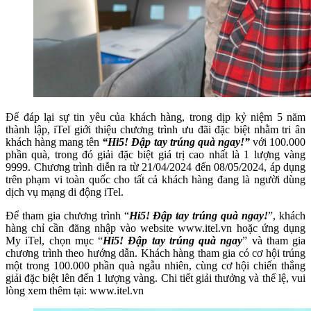
Để đáp lại sự tin yêu của khách hàng, trong dịp kỷ niệm 5 năm
thành lập, iTel giới thiệu chương trình ưu đãi đặc biệt nhằm tri ân
khách hàng mang tên
“Hi5! Đập tay trúng quà ngay!”
với 100.000
phần quà, trong đó giải đặc biệt giá trị cao nhất là 1 lượng vàng
9999. Chương trình diễn ra từ 21/04/2024 đến 08/05/2024, áp dụng
trên phạm vi toàn quốc cho tất cả khách hàng đang là người dùng
dịch vụ mạng di động iTel.
Để tham gia chương trình “
Hi5! Đập tay trúng quà ngay!
”, khách
hàng chỉ cần đăng nhập vào website www.itel.vn hoặc ứng dụng
My iTel, chọn mục “
Hi5! Đập tay trúng quà ngay
” và tham gia
chương trình theo hướng dẫn. Khách hàng tham gia có cơ hội trúng
một trong 100.000 phần quà ngẫu nhiên, cùng cơ hội chiến thắng
giải đặc biệt lên đến 1 lượng vàng. Chi tiết giải thưởng và thể lệ, vui
lòng xem thêm tại: www.itel.vn