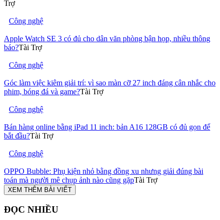
Trợ
Công nghệ
Apple Watch SE 3 có đủ cho dân văn phòng bận họp, nhiều thông
báo?
Tài Trợ
Công nghệ
Góc làm việc kiêm giải trí: vì sao màn cỡ 27 inch đáng cân nhắc cho
phim, bóng đá và game?
Tài Trợ
Công nghệ
Bán hàng online bằng iPad 11 inch: bản A16 128GB có đủ gọn để
bắt đầu?
Tài Trợ
Công nghệ
OPPO Bubble: Phụ kiện nhỏ bằng đồng xu nhưng giải đúng bài
toán mà người mê chụp ảnh nào cũng gặp
Tài Trợ
XEM THÊM BÀI VIẾT
ĐỌC NHIỀU