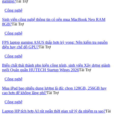
gaming?
Tài Trợ
Công nghệ
Sinh viên công nghệ thông tin có nên mua MacBook Neo RAM
8GB?
Tài Trợ
Công nghệ
FPS laptop gaming ASUS thấp hơn kỳ vọng: Nên kiểm tra nguồn
điện hay chế độ GPU?
Tài Trợ
Công nghệ
Biến chất thải thành phụ kiện công trình, sinh viên Xây dựng giành
ngôi Quán quân HUTECH Startup Wings 2026
Tài Trợ
Công nghệ
Mua iPad bao nhiêu dung lượng là đủ: chọn 128GB, 256GB hay
cao hơn để không lãng phí?
Tài Trợ
Công nghệ
Laptop HP tích hợp AI rút ngắn thời gian xử lý đa nhiệm ra sao?
Tài