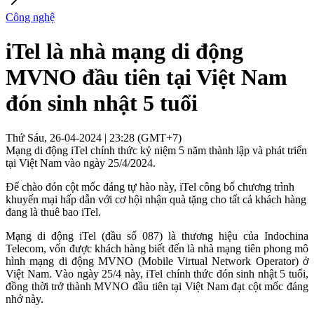
Công nghệ
iTel là nhà mạng di động
MVNO đầu tiên tại Việt Nam
đón sinh nhật 5 tuổi
Thứ Sáu, 26-04-2024 | 23:28 (GMT+7)
Mạng di động iTel chính thức kỷ niệm 5 năm thành lập và phát triển
tại Việt Nam vào ngày 25/4/2024.
Để chào đón cột mốc đáng tự hào này, iTel công bố chương trình
khuyến mại hấp dẫn với cơ hội nhận quà tặng cho tất cả khách hàng
đang là thuê bao iTel.
Mạng di động iTel (đầu số 087) là thương hiệu của Indochina
Telecom, vốn được khách hàng biết đến là nhà mạng tiên phong mô
hình mạng di động MVNO (Mobile Virtual Network Operator) ở
Việt Nam. Vào ngày 25/4 này, iTel chính thức đón sinh nhật 5 tuổi,
đồng thời trở thành MVNO đầu tiên tại Việt Nam đạt cột mốc đáng
nhớ này.