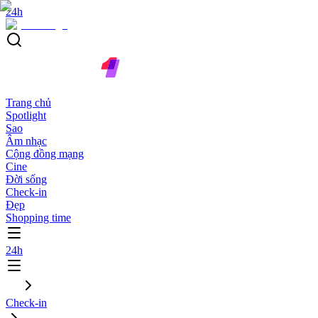
24h
Trang chủ
Spotlight
Sao
Âm nhạc
Cộng đồng mạng
Cine
Đời sống
Check-in
Đẹp
Shopping time
24h
Check-in