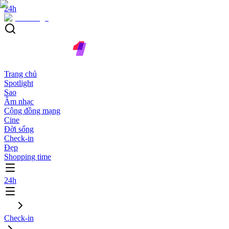
24h
Trang chủ
Spotlight
Sao
Âm nhạc
Cộng đồng mạng
Cine
Đời sống
Check-in
Đẹp
Shopping time
24h
Check-in