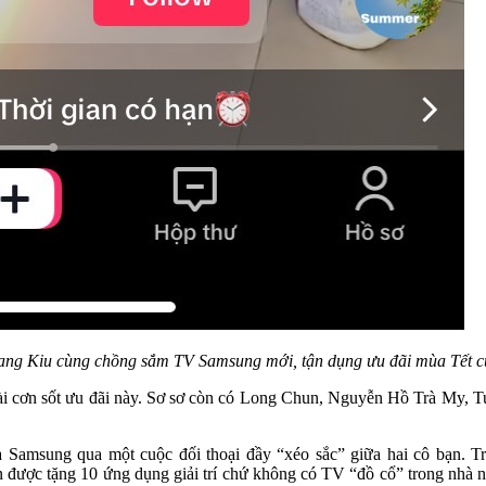
rang Kiu cùng chồng sắm TV Samsung mới, tận dụng ưu đãi mùa Tết 
i cơn sốt ưu đãi này. Sơ sơ còn có Long Chun, Nguyễn Hồ Trà My, Tuấ
Samsung qua một cuộc đối thoại đầy “xéo sắc” giữa hai cô bạn. Tr
 được tặng 10 ứng dụng giải trí chứ không có TV “đồ cổ” trong nhà nh