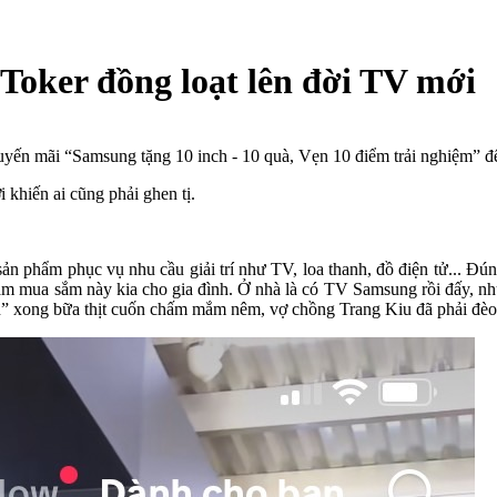
kToker đồng loạt lên đời TV mới
huyến mãi “Samsung tặng 10 inch - 10 quà, Vẹn 10 điểm trải nghiệm” 
 khiến ai cũng phải ghen tị.
sản phẩm phục vụ nhu cầu giải trí như TV, loa thanh, đồ điện tử... Đ
 năm mua sắm này kia cho gia đình. Ở nhà là có TV Samsung rồi đấy, n
n” xong bữa thịt cuốn chấm mắm nêm, vợ chồng Trang Kiu đã phải đèo