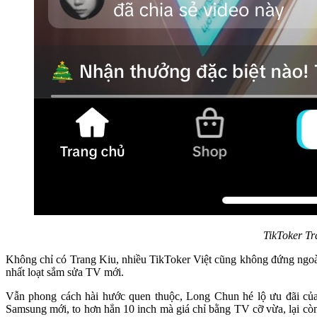
TikToker T
Không chỉ có Trang Kiu, nhiều TikToker Việt cũng không đứng ngoà
nhất loạt sắm sửa TV mới.
Vẫn phong cách hài hước quen thuộc, Long Chun hé lộ ưu đãi của 
Samsung mới, to hơn hẳn 10 inch mà giá chỉ bằng TV cỡ vừa, lại còn