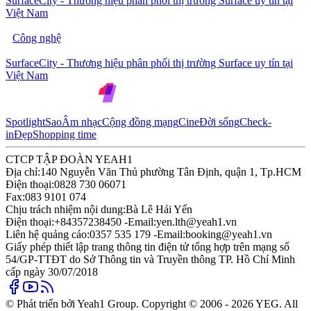
SurfaceCity - Thương hiệu phân phối thị trường Surface uy tín tại
Việt Nam
Công nghệ
SurfaceCity - Thương hiệu phân phối thị trường Surface uy tín tại
Việt Nam
Spotlight
Sao
Âm nhạc
Cộng đồng mạng
Cine
Đời sống
Check-
in
Đẹp
Shopping time
CTCP TẬP ĐOÀN YEAH1
Địa chỉ:
140 Nguyễn Văn Thủ phường Tân Định, quận 1, Tp.HCM
Điện thoại:
0828 730 06071
Fax:
083 9101 074
Chịu trách nhiệm nội dung:
Bà Lê Hải Yến
Điện thoại:
+84357238450 -
Email:
yen.lth@yeah1.vn
Liên hệ quảng cáo:
0357 535 179 -
Email:
booking@yeah1.vn
Giấy phép thiết lập trang thông tin điện tử tổng hợp trên mạng số
54/GP-TTĐT do Sở Thông tin và Truyền thông TP. Hồ Chí Minh
cấp ngày 30/07/2018
© Phát triển bởi Yeah1 Group. Copyright © 2006 - 2026 YEG. All