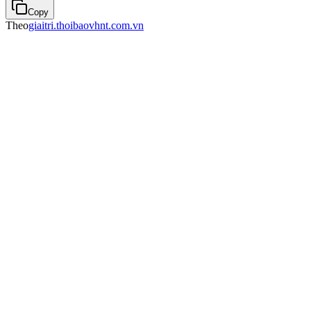
Copy
Theo
giaitri.thoibaovhnt.com.vn