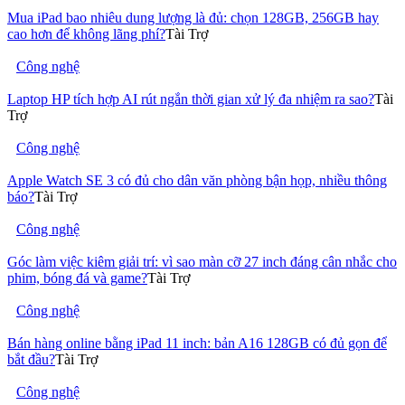
Mua iPad bao nhiêu dung lượng là đủ: chọn 128GB, 256GB hay
cao hơn để không lãng phí?
Tài Trợ
Công nghệ
Laptop HP tích hợp AI rút ngắn thời gian xử lý đa nhiệm ra sao?
Tài
Trợ
Công nghệ
Apple Watch SE 3 có đủ cho dân văn phòng bận họp, nhiều thông
báo?
Tài Trợ
Công nghệ
Góc làm việc kiêm giải trí: vì sao màn cỡ 27 inch đáng cân nhắc cho
phim, bóng đá và game?
Tài Trợ
Công nghệ
Bán hàng online bằng iPad 11 inch: bản A16 128GB có đủ gọn để
bắt đầu?
Tài Trợ
Công nghệ