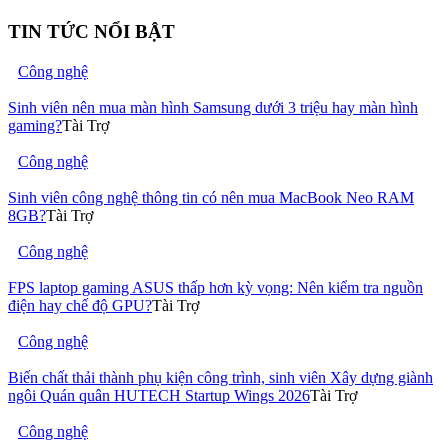
TIN TỨC NỔI BẬT
Công nghệ
Sinh viên nên mua màn hình Samsung dưới 3 triệu hay màn hình
gaming?
Tài Trợ
Công nghệ
Sinh viên công nghệ thông tin có nên mua MacBook Neo RAM
8GB?
Tài Trợ
Công nghệ
FPS laptop gaming ASUS thấp hơn kỳ vọng: Nên kiểm tra nguồn
điện hay chế độ GPU?
Tài Trợ
Công nghệ
Biến chất thải thành phụ kiện công trình, sinh viên Xây dựng giành
ngôi Quán quân HUTECH Startup Wings 2026
Tài Trợ
Công nghệ