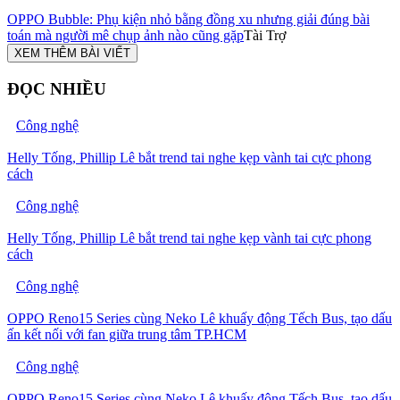
OPPO Bubble: Phụ kiện nhỏ bằng đồng xu nhưng giải đúng bài
toán mà người mê chụp ảnh nào cũng gặp
Tài Trợ
XEM THÊM BÀI VIẾT
ĐỌC NHIỀU
Công nghệ
Helly Tống, Phillip Lê bắt trend tai nghe kẹp vành tai cực phong
cách
Công nghệ
Helly Tống, Phillip Lê bắt trend tai nghe kẹp vành tai cực phong
cách
Công nghệ
OPPO Reno15 Series cùng Neko Lê khuấy động Tếch Bus, tạo dấu
ấn kết nối với fan giữa trung tâm TP.HCM
Công nghệ
OPPO Reno15 Series cùng Neko Lê khuấy động Tếch Bus, tạo dấu