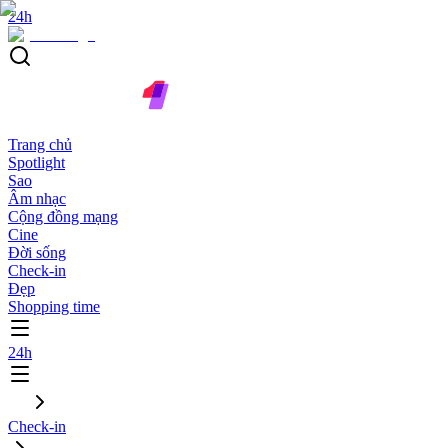
24h
Trang chủ
Spotlight
Sao
Âm nhạc
Cộng đồng mạng
Cine
Đời sống
Check-in
Đẹp
Shopping time
24h
Check-in