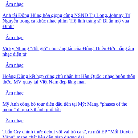
Âm nhạc
Anh tài Đông Hùng hòa giọng cùng NSND Tự Long, Johnny Trí
Nguyễn trong ca khúc nhạc phim ‘Hộ linh tráng sĩ: Bí ẩn mộ vua
Đinh’
Âm nhạc
Vicky Nhung "đổi gió" cho sáng tác của Đông Thiên Đức bằng âm
nhạc điện tử
Âm nhạc
Hoàng Dũng kết hợp cùng chủ nhân hit Hàn Quốc : nhạc buồn thổn
thức, MV quay tại Việt Nam đẹp lãng mạn
Âm nhạc
Mỹ Anh công bố tour diễn đầu tiên tại Mỹ: Mang “phases of the
moon” đi qua 3 thành phố lớn
Âm nhạc
Tuấn Cry chính thức debut với vai trò ca sĩ, ra mắt EP “Mối Duyên
Vàng” mang chất liệu dân gian đương đại