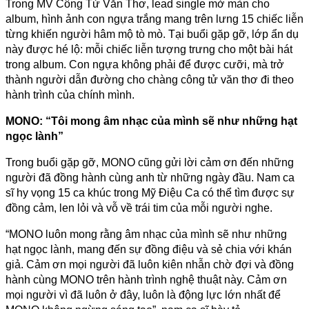
Trong MV Công Tử Văn Thơ, lead single mở màn cho 
album, hình ảnh con ngựa trắng mang trên lưng 15 chiếc liễn 
từng khiến người hâm mộ tò mò. Tại buổi gặp gỡ, lớp ẩn dụ 
này được hé lộ: mỗi chiếc liễn tượng trưng cho một bài hát 
trong album. Con ngựa không phải để được cưỡi, mà trở 
thành người dẫn đường cho chàng công tử văn thơ đi theo 
hành trình của chính mình.
MONO: “Tôi mong âm nhạc của mình sẽ như những hạt 
ngọc lành”
Trong buổi gặp gỡ, MONO cũng gửi lời cảm ơn đến những 
người đã đồng hành cùng anh từ những ngày đầu. Nam ca 
sĩ hy vọng 15 ca khúc trong Mỹ Điệu Ca có thể tìm được sự 
đồng cảm, len lỏi và vỗ về trái tim của mỗi người nghe.
“MONO luôn mong rằng âm nhạc của mình sẽ như những 
hạt ngọc lành, mang đến sự đồng điệu và sẻ chia với khán 
giả. Cảm ơn mọi người đã luôn kiên nhẫn chờ đợi và đồng 
hành cùng MONO trên hành trình nghệ thuật này. Cảm ơn 
mọi người vì đã luôn ở đây, luôn là động lực lớn nhất để 