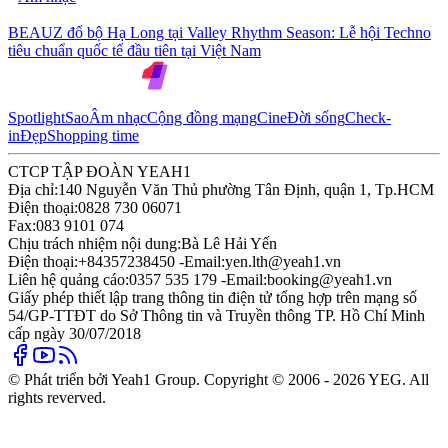
BEAUZ đổ bộ Hạ Long tại Valley Rhythm Season: Lễ hội Techno
tiêu chuẩn quốc tế đầu tiên tại Việt Nam
Spotlight
Sao
Âm nhạc
Cộng đồng mạng
Cine
Đời sống
Check-
in
Đẹp
Shopping time
CTCP TẬP ĐOÀN YEAH1
Địa chỉ:
140 Nguyễn Văn Thủ phường Tân Định, quận 1, Tp.HCM
Điện thoại:
0828 730 06071
Fax:
083 9101 074
Chịu trách nhiệm nội dung:
Bà Lê Hải Yến
Điện thoại:
+84357238450 -
Email:
yen.lth@yeah1.vn
Liên hệ quảng cáo:
0357 535 179 -
Email:
booking@yeah1.vn
Giấy phép thiết lập trang thông tin điện tử tổng hợp trên mạng số
54/GP-TTĐT do Sở Thông tin và Truyền thông TP. Hồ Chí Minh
cấp ngày 30/07/2018
© Phát triển bởi Yeah1 Group. Copyright © 2006 - 2026 YEG. All
rights reverved.