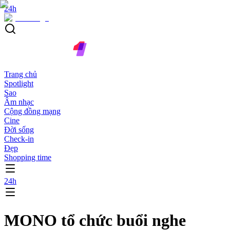
24h
Trang chủ
Spotlight
Sao
Âm nhạc
Cộng đồng mạng
Cine
Đời sống
Check-in
Đẹp
Shopping time
24h
MONO tổ chức buổi nghe