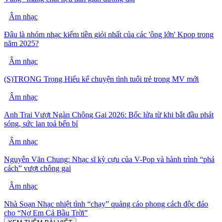
Âm nhạc
Đâu là nhóm nhạc kiếm tiền giỏi nhất của các 'ông lớn' Kpop trong
năm 2025?
Âm nhạc
(S)TRONG Trọng Hiếu kể chuyện tình tuổi trẻ trong MV mới
Âm nhạc
Anh Trai Vượt Ngàn Chông Gai 2026: Bốc lửa từ khi bắt đầu phát
sóng, sức lan toả bển bỉ
Âm nhạc
Nguyễn Văn Chung: Nhạc sĩ kỳ cựu của V-Pop và hành trình “phá
cách” vượt chông gai
Âm nhạc
Nhà Soạn Nhạc nhiệt tình “chạy” quảng cáo phong cách độc đáo
cho “Nợ Em Cả Bầu Trời”