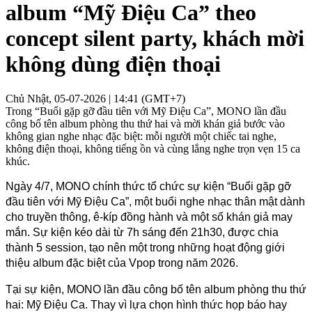
album “Mỹ Điệu Ca” theo
concept silent party, khách mời
không dùng điện thoại
Chủ Nhật, 05-07-2026 | 14:41 (GMT+7)
Trong “Buổi gặp gỡ đầu tiên với Mỹ Điệu Ca”, MONO lần đầu
công bố tên album phòng thu thứ hai và mời khán giả bước vào
không gian nghe nhạc đặc biệt: mỗi người một chiếc tai nghe,
không điện thoại, không tiếng ồn và cùng lắng nghe trọn vẹn 15 ca
khúc.
Ngày 4/7, MONO chính thức tổ chức sự kiện “Buổi gặp gỡ 
đầu tiên với Mỹ Điệu Ca”, một buổi nghe nhạc thân mật dành 
cho truyền thông, ê-kíp đồng hành và một số khán giả may 
mắn. Sự kiện kéo dài từ 7h sáng đến 21h30, được chia 
thành 5 session, tạo nên một trong những hoạt động giới 
thiệu album đặc biệt của Vpop trong năm 2026.
Tại sự kiện, MONO lần đầu công bố tên album phòng thu thứ 
hai: Mỹ Điệu Ca. Thay vì lựa chọn hình thức họp báo hay 