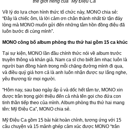
thế giới riêng của "Mỹ Điệu Ca"
Về lý do lựa chọn hình thức tổ chức này, MONO chia sẻ: 
“Đây là chiếc ôm, là lời cảm ơn chân thành nhất từ tận đáy 
lòng mà MONO muốn gửi đến những tâm hồn đồng điệu đã 
luôn bước đi cùng mình”.
MONO công bố album phòng thu thứ hai gồm 15 ca khúc
Tại sự kiện, MONO lần đầu chính thức nói về album trước 
truyền thông và khán giả. Nam ca sĩ cho biết âm nhạc luôn là 
người bạn đồng hành trong mỗi chặng đường mình đi qua, 
và điều quý giá hơn cả là anh luôn nhận được sự lắng nghe, 
yêu thương từ mọi người.
“Hôm nay, sau bao ngày ấp ủ và dốc hết tâm tư, MONO xin 
được trân trọng giới thiệu đến cả nhà tên gọi cho đứa con 
tinh thần tiếp theo của mình. Album phòng thu thứ hai mang 
tên: Mỹ Điệu Ca”, MONO chia sẻ.
Mỹ Điệu Ca gồm 15 bài hát hoàn chỉnh, tương ứng với 15 
câu chuyện và 15 mảnh ghép cảm xúc được MONO “trân 