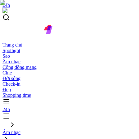
24h
Trang chủ
Spotlight
Sao
Âm nhạc
Cộng đồng mạng
Cine
Đời sống
Check-in
Đẹp
Shopping time
24h
Âm nhạc