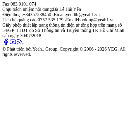
Fax:
083 9101 074
Chịu trách nhiệm nội dung:
Bà Lê Hải Yến
Điện thoại:
+84357238450 -
Email:
yen.lth@yeah1.vn
Liên hệ quảng cáo:
0357 535 179 -
Email:
booking@yeah1.vn
Giấy phép thiết lập trang thông tin điện tử tổng hợp trên mạng số
54/GP-TTĐT do Sở Thông tin và Truyền thông TP. Hồ Chí Minh
cấp ngày 30/07/2018
© Phát triển bởi Yeah1 Group. Copyright © 2006 - 2026 YEG. All
rights reverved.