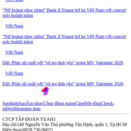
“Nữ hoàng nhạc phim” Baek Ji Young trở lại Việt Nam với concert
solo hoành tráng
Việt Nam
“Nữ hoàng nhạc phim” Baek Ji Young trở lại Việt Nam với concert
solo hoành tráng
Việt Nam
Đức Phúc tái xuất với "vũ trụ tình yêu" trong MV Valentine 2026
Việt Nam
Đức Phúc tái xuất với "vũ trụ tình yêu" trong MV Valentine 2026
Spotlight
Sao
Âm nhạc
Cộng đồng mạng
Cine
Đời sống
Check-
in
Đẹp
Shopping time
CTCP TẬP ĐOÀN YEAH1
Địa chỉ:
140 Nguyễn Văn Thủ phường Tân Định, quận 1, Tp.HCM
Điện thoại:
0828 730 06071