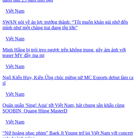
Việt Nam
SWAN nói về áp lực trưởng thành: “Tôi muốn khán giả nhớ đến
mình như một chàng trai đang tập lớn”
Việt Nam
Minh Hằng bị trói treo ngược trên không trung, gây ám ảnh với
teaser MV đầy ma mị
Việt Nam
Ngô Kiến Huy, Kiên Ứng chúc mừng nữ MC Esports debut làm ca
sĩ
Việt Nam
Quán quân 'Sing! Asia' tới Việt Nam, hát chung sân khấu cùng
SOOBIN, Quang Hùng MasterD
Việt Nam
“Nữ hoàng nhạc phim” Baek Ji Young trở lại Việt Nam với concert