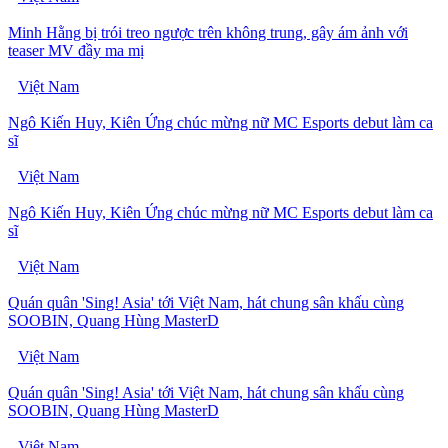
Minh Hằng bị trói treo ngược trên không trung, gây ám ảnh với
teaser MV đầy ma mị
Việt Nam
Ngô Kiến Huy, Kiên Ứng chúc mừng nữ MC Esports debut làm ca
sĩ
Việt Nam
Ngô Kiến Huy, Kiên Ứng chúc mừng nữ MC Esports debut làm ca
sĩ
Việt Nam
Quán quân 'Sing! Asia' tới Việt Nam, hát chung sân khấu cùng
SOOBIN, Quang Hùng MasterD
Việt Nam
Quán quân 'Sing! Asia' tới Việt Nam, hát chung sân khấu cùng
SOOBIN, Quang Hùng MasterD
Việt Nam