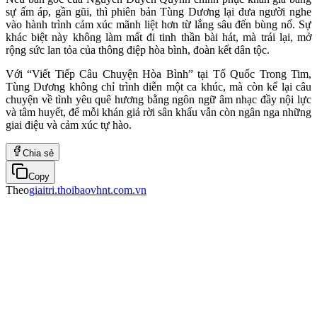
sự ấm áp, gần gũi, thì phiên bản Tùng Dương lại đưa người nghe
vào hành trình cảm xúc mãnh liệt hơn từ lắng sâu đến bùng nổ. Sự
khác biệt này không làm mất đi tinh thần bài hát, mà trái lại, mở
rộng sức lan tỏa của thông điệp hòa bình, đoàn kết dân tộc.
Với “Viết Tiếp Câu Chuyện Hòa Bình” tại Tổ Quốc Trong Tim,
Tùng Dương không chỉ trình diễn một ca khúc, mà còn kể lại câu
chuyện về tình yêu quê hương bằng ngôn ngữ âm nhạc đầy nội lực
và tâm huyết, để mỗi khán giả rời sân khấu vẫn còn ngân nga những
giai điệu và cảm xúc tự hào.
Chia sẻ
Copy
Theo
giaitri.thoibaovhnt.com.vn