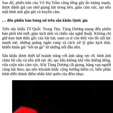
Sau đó, phiên bản của Võ Hạ Trâm cũng từng gây ấn tượng mạnh,
được đánh giá cao nhờ giọng hát trong trẻo, giàu cảm xúc, tạo nên
một hình ảnh gần gũi và truyền cảm.
… đến phiên bản bùng nổ trên sân khấu Quốc gia
Trên sân khấu Tổ Quốc Trong Tim, Tùng Dương mang đến phiên
bản phối khí mới, giàu kịch tính và chiều sâu nghệ thuật. Không chỉ
giữ trọn tinh thần gốc của bài hát, nam ca sĩ còn thổi vào đó nội lực
mạnh mẽ, những quãng ngân vang và cách xử lý giàu kịch tính,
khiến khán giả “nổi da gà” từ những nốt đầu tiên.
Sân khấu được thiết kế hoành tráng với ánh sáng rực rỡ, hình ảnh
chim bồ câu và nền trời rực đỏ, tạo bầu không khí vừa thiêng liêng,
vừa cuộn trào cảm xúc. Khi Tùng Dương cất giọng, hàng vạn người
cùng hát theo, tạo nên khoảnh khắc cộng hưởng hiếm có, biến phần
trình diễn thành điểm nhấn khó quên của đêm nhạc.