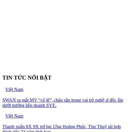
TIN TỨC NỔI BẬT
Việt Nam
SWAN ra mắt MV “có lẽ”, chào sân trong vai trò nghệ sĩ độc lập
dưới trướng liên doanh SYE.
Việt Nam
Thanh xuân 8X 9X trở lại: Ưng Hoàng Phúc, Thu Thuỷ tái hợp
đánh dấu 23 năm tình bạn