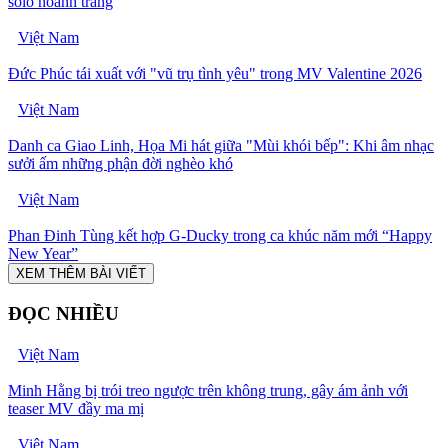
solo hoành tráng
Việt Nam
Đức Phúc tái xuất với "vũ trụ tình yêu" trong MV Valentine 2026
Việt Nam
Danh ca Giao Linh, Họa Mi hát giữa "Mùi khói bếp": Khi âm nhạc
sưởi ấm những phận đời nghèo khó
Việt Nam
Phan Đinh Tùng kết hợp G-Ducky trong ca khúc năm mới “Happy
New Year”
XEM THÊM BÀI VIẾT
ĐỌC NHIỀU
Việt Nam
Minh Hằng bị trói treo ngược trên không trung, gây ám ảnh với
teaser MV đầy ma mị
Việt Nam