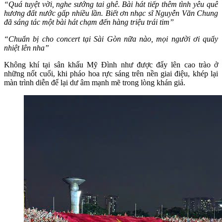
“Quá tuyệt vời, nghe sướng tai ghê. Bài hát tiếp thêm tình yêu quê
hương đất nước gấp nhiều lần. Biết ơn nhạc sĩ Nguyễn Văn Chung
đã sáng tác một bài hát chạm đến hàng triệu trái tim”
“Chuẩn bị cho concert tại Sài Gòn nữa nào, mọi người ơi quẩy
nhiệt lên nha”
Không khí tại sân khấu Mỹ Đình như được đẩy lên cao trào ở
những nốt cuối, khi pháo hoa rực sáng trên nền giai điệu, khép lại
màn trình diễn để lại dư âm mạnh mẽ trong lòng khán giả.