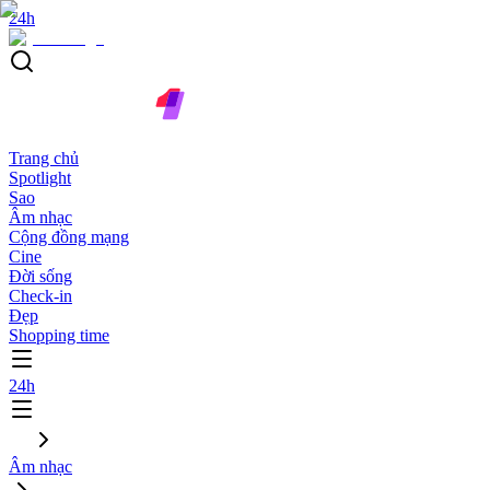
24h
Trang chủ
Spotlight
Sao
Âm nhạc
Cộng đồng mạng
Cine
Đời sống
Check-in
Đẹp
Shopping time
24h
Âm nhạc