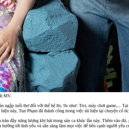
ắt MV.
tràn ngập tuổi thơ đối với thế hệ 8x, 9x như: Tivi, máy chơi game,... 
 hiện này, Tun Phạm đã thành công trong việc tái hiện lại chuyện cổ tíc
 tràn đầy năng lượng khi hát trong sản ca khúc lần này. Thêm vào đó,
ôn hướng tới tình yêu và sẵn sàng làm mọi việc để bên cạnh người yêu c