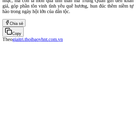
nhạc, mà còn là món quà tinh thần mà Trung Quân gửi đến khán
giả, góp phần tôn vinh tình yêu quê hương, hun đúc thêm niềm tự
hào trong ngày hội lớn của dân tộc.
Chia sẻ
Copy
Theo
giaitri.thoibaovhnt.com.vn