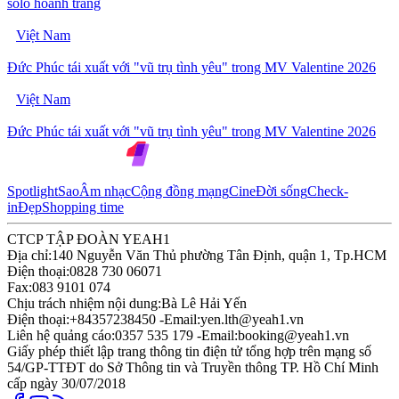
solo hoành tráng
Việt Nam
Đức Phúc tái xuất với "vũ trụ tình yêu" trong MV Valentine 2026
Việt Nam
Đức Phúc tái xuất với "vũ trụ tình yêu" trong MV Valentine 2026
Spotlight
Sao
Âm nhạc
Cộng đồng mạng
Cine
Đời sống
Check-
in
Đẹp
Shopping time
CTCP TẬP ĐOÀN YEAH1
Địa chỉ:
140 Nguyễn Văn Thủ phường Tân Định, quận 1, Tp.HCM
Điện thoại:
0828 730 06071
Fax:
083 9101 074
Chịu trách nhiệm nội dung:
Bà Lê Hải Yến
Điện thoại:
+84357238450 -
Email:
yen.lth@yeah1.vn
Liên hệ quảng cáo:
0357 535 179 -
Email:
booking@yeah1.vn
Giấy phép thiết lập trang thông tin điện tử tổng hợp trên mạng số
54/GP-TTĐT do Sở Thông tin và Truyền thông TP. Hồ Chí Minh
cấp ngày 30/07/2018