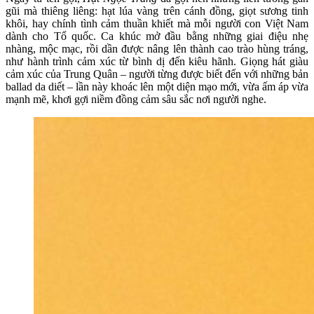
gũi mà thiêng liêng: hạt lúa vàng trên cánh đồng, giọt sương tinh
khôi, hay chính tình cảm thuần khiết mà mỗi người con Việt Nam
dành cho Tổ quốc. Ca khúc mở đầu bằng những giai điệu nhẹ
nhàng, mộc mạc, rồi dần được nâng lên thành cao trào hùng tráng,
như hành trình cảm xúc từ bình dị đến kiêu hãnh. Giọng hát giàu
cảm xúc của Trung Quân – người từng được biết đến với những bản
ballad da diết – lần này khoác lên một diện mạo mới, vừa ấm áp vừa
mạnh mẽ, khơi gợi niềm đồng cảm sâu sắc nơi người nghe.