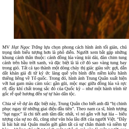
MV
Hạt Ngọc Trắng
lựa chọn phong cách hình ảnh tối giản, chú
trọng tính biểu tượng hơn là phô diễn. Người xem bắt gặp những
khung cảnh thân thuộc: cánh đồng lúa vàng trải dài, đàn chim tung
cánh trên bầu trời xanh, và đặc biệt là lá cờ đỏ sao vàng tung bay
trong gió. Tất cả tạo thành một dòng chảy thị giác giàu sức gợi, dẫn
dắt khán giả đi từ ký ức làng quê yên bình đến niềm kiêu hãnh
thiêng liêng về Tổ quốc. Trong đó, hình ảnh Trung Quân xuất hiện
với hai gam màu cảm xúc: gần gũi, mộc mạc giữa đồng lúa và rực
rỡ, đầy khí chất trong sắc đỏ của Quốc kỳ – như một hành trình từ
gốc rễ quê hương đến sự tự hào dân tộc.
Chia sẻ về dự án đặc biệt này, Trung Quân cho biết anh đã “bị chinh
phục ngay từ những giai điệu đầu tiên”. Theo nam ca sĩ, hình tượng
“hạt ngọc” là chi tiết anh tâm đắc nhất, vì nó gắn với hạt lúa – biểu
tượng của sự no đủ, cũng như văn hóa lâu đời của người Việt. “Đây
là bài hát mà Quân muốn gửi gắm tất cả sự chân thành và niềm tự