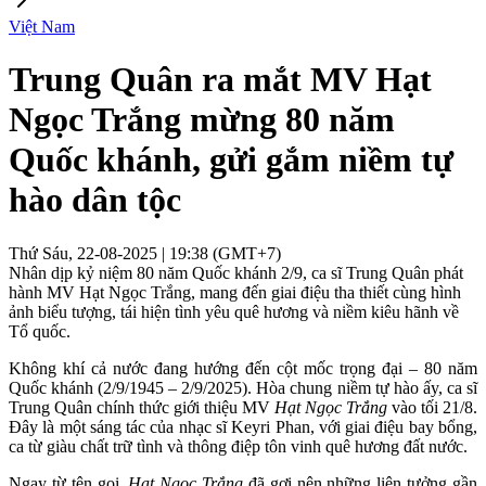
Việt Nam
Trung Quân ra mắt MV Hạt
Ngọc Trắng mừng 80 năm
Quốc khánh, gửi gắm niềm tự
hào dân tộc
Thứ Sáu, 22-08-2025 | 19:38 (GMT+7)
Nhân dịp kỷ niệm 80 năm Quốc khánh 2/9, ca sĩ Trung Quân phát
hành MV Hạt Ngọc Trắng, mang đến giai điệu tha thiết cùng hình
ảnh biểu tượng, tái hiện tình yêu quê hương và niềm kiêu hãnh về
Tổ quốc.
Không khí cả nước đang hướng đến cột mốc trọng đại – 80 năm
Quốc khánh (2/9/1945 – 2/9/2025). Hòa chung niềm tự hào ấy, ca sĩ
Trung Quân chính thức giới thiệu MV
Hạt Ngọc Trắng
vào tối 21/8.
Đây là một sáng tác của nhạc sĩ Keyri Phan, với giai điệu bay bổng,
ca từ giàu chất trữ tình và thông điệp tôn vinh quê hương đất nước.
Ngay từ tên gọi,
Hạt Ngọc Trắng
đã gợi nên những liên tưởng gần