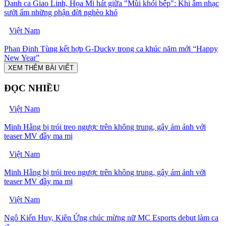
Danh ca Giao Linh, Họa Mi hát giữa "Mùi khói bếp": Khi âm nhạc
sưởi ấm những phận đời nghèo khó
Việt Nam
Phan Đinh Tùng kết hợp G-Ducky trong ca khúc năm mới “Happy
New Year”
XEM THÊM BÀI VIẾT
ĐỌC NHIỀU
Việt Nam
Minh Hằng bị trói treo ngược trên không trung, gây ám ảnh với
teaser MV đầy ma mị
Việt Nam
Minh Hằng bị trói treo ngược trên không trung, gây ám ảnh với
teaser MV đầy ma mị
Việt Nam
Ngô Kiến Huy, Kiên Ứng chúc mừng nữ MC Esports debut làm ca