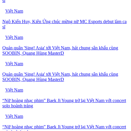
sĩ
Việt Nam
Ngô Kiến Huy, Kiên Ứng chúc mừng nữ MC Esports debut làm ca
sĩ
Việt Nam
Quán quân 'Sing! Asia' tới Việt Nam, hát chung sân khấu cùng
SOOBIN, Quang Hùng MasterD
Việt Nam
Quán quân 'Sing! Asia' tới Việt Nam, hát chung sân khấu cùng
SOOBIN, Quang Hùng MasterD
Việt Nam
“Nữ hoàng nhạc phim” Baek Ji Young trở lại Việt Nam với concert
solo hoành tráng
Việt Nam
“Nữ hoàng nhạc phim” Baek Ji Young trở lại Việt Nam với concert