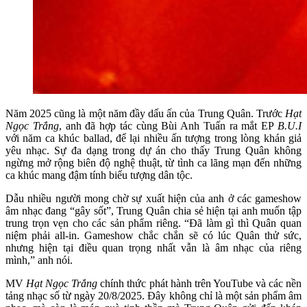
Năm 2025 cũng là một năm đầy dấu ấn của Trung Quân. Trước
Hạt
Ngọc Trắng
, anh đã hợp tác cùng Bùi Anh Tuấn ra mắt EP
B.U.I
với năm ca khúc ballad, để lại nhiều ấn tượng trong lòng khán giả
yêu nhạc. Sự đa dạng trong dự án cho thấy Trung Quân không
ngừng mở rộng biên độ nghệ thuật, từ tình ca lãng mạn đến những
ca khúc mang đậm tính biểu tượng dân tộc.
Dẫu nhiều người mong chờ sự xuất hiện của anh ở các gameshow
âm nhạc đang “gây sốt”, Trung Quân chia sẻ hiện tại anh muốn tập
trung trọn vẹn cho các sản phẩm riêng. “Đã làm gì thì Quân quan
niệm phải all-in. Gameshow chắc chắn sẽ có lúc Quân thử sức,
nhưng hiện tại điều quan trọng nhất vẫn là âm nhạc của riêng
mình,” anh nói.
MV
Hạt Ngọc Trắng
chính thức phát hành trên YouTube và các nền
tảng nhạc số từ ngày 20/8/2025. Đây không chỉ là một sản phẩm âm