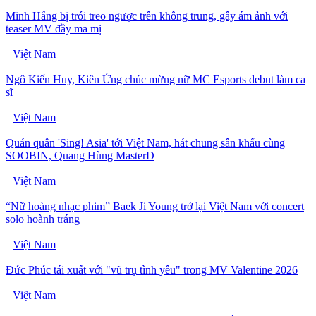
Minh Hằng bị trói treo ngược trên không trung, gây ám ảnh với
teaser MV đầy ma mị
Việt Nam
Ngô Kiến Huy, Kiên Ứng chúc mừng nữ MC Esports debut làm ca
sĩ
Việt Nam
Quán quân 'Sing! Asia' tới Việt Nam, hát chung sân khấu cùng
SOOBIN, Quang Hùng MasterD
Việt Nam
“Nữ hoàng nhạc phim” Baek Ji Young trở lại Việt Nam với concert
solo hoành tráng
Việt Nam
Đức Phúc tái xuất với "vũ trụ tình yêu" trong MV Valentine 2026
Việt Nam