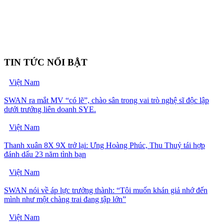
TIN TỨC NỔI BẬT
Việt Nam
SWAN ra mắt MV “có lẽ”, chào sân trong vai trò nghệ sĩ độc lập
dưới trướng liên doanh SYE.
Việt Nam
Thanh xuân 8X 9X trở lại: Ưng Hoàng Phúc, Thu Thuỷ tái hợp
đánh dấu 23 năm tình bạn
Việt Nam
SWAN nói về áp lực trưởng thành: “Tôi muốn khán giả nhớ đến
mình như một chàng trai đang tập lớn”
Việt Nam