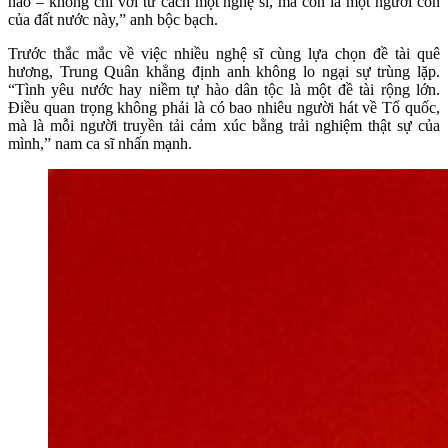
hào – không chỉ với tư cách một nghệ sĩ, mà còn là một người con
của đất nước này,” anh bộc bạch.
Trước thắc mắc về việc nhiều nghệ sĩ cùng lựa chọn đề tài quê
hương, Trung Quân khẳng định anh không lo ngại sự trùng lặp.
“Tình yêu nước hay niềm tự hào dân tộc là một đề tài rộng lớn.
Điều quan trọng không phải là có bao nhiêu người hát về Tổ quốc,
mà là mỗi người truyền tải cảm xúc bằng trải nghiệm thật sự của
mình,” nam ca sĩ nhấn mạnh.