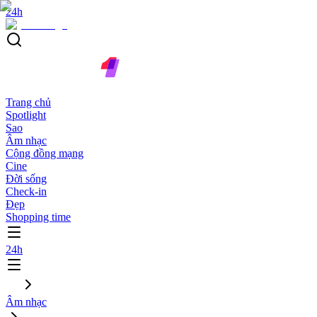
24h
Trang chủ
Spotlight
Sao
Âm nhạc
Cộng đồng mạng
Cine
Đời sống
Check-in
Đẹp
Shopping time
24h
Âm nhạc