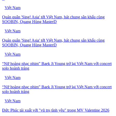
Việt Nam
Quán quân 'Sing! Asia' tới Việt Nam, hát chung sân khấu cùng
SOOBIN, Quang Hùng MasterD
Việt Nam
Quán quân 'Sing! Asia' tới Việt Nam, hát chung sân khấu cùng
SOOBIN, Quang Hùng MasterD
Việt Nam
“Nữ hoàng nhạc phim” Baek Ji Young trở lại Việt Nam với concert
solo hoành tráng
Việt Nam
“Nữ hoàng nhạc phim” Baek Ji Young trở lại Việt Nam với concert
solo hoành tráng
Việt Nam
Đức Phúc tái xuất với "vũ trụ tình yêu" trong MV Valentine 2026