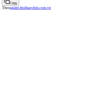
Copy
Theo
giaitri.thoibaovhnt.com.vn