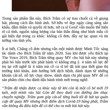
Trong sản phẩm lần này, Bích Trâm có sự trau chuốt cả về giọng
hát, phong cách lẫn hình ảnh. Sở hữu vẻ đẹp ngày càng sáng sân
khấu, đằm thắm và quyến rũ hơn, nữ ca sĩ GenZ vẫn muốn thể hiện
rõ cá tính, nguồn năng lượng của bản thân đúng như hình mẫu cô
gái hiện đại trong ca khúc: không cô đơn, đầy sự lạc quan và tin
tưởng vào tình yêu.
Ít ai biết, Chẳng cô đơn nhưng vẫn một mình được Minh Tốc sáng
tác dành cho Bích Trâm từ năm 2020. Sau khi được yêu thích tại
The Voice 2019, Bích Trâm từng quay MV cho bài hát này nhưng
phải bỏ hẳn trước khi phát hành vì không ưng ý. 4 năm nỗ lực để
trụ lại với nghề là 4 năm mà cô ca sĩ trẻ đã trải qua thời gian thị
trường khó khăn, ảnh hưởng bởi dịch bệnh, dành dụm từ những
khoản cát-xê, nỗ lực chạy show, dành dụm chi phí quay MV để có
sản phẩm chỉn chu đánh dấu hành trình mới trong nghề.
“Trâm đã nhận được ca khúc này từ khi còn là một cô bé mới 19
tuổi, một mình vào Sài Gòn để theo đuổi con đường âm nhạc
chuyên nghiệp. Trâm gom góp cát-xê từng buổi tối đi hát tại quán
cafe để quay MV nhưng thời điểm dịch Covid-19 bùng phát, Trâm
vẫn không đủ điều kiện để có thể cho ra mắt bài hát này.