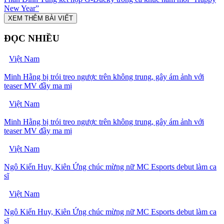
New Year”
XEM THÊM BÀI VIẾT
ĐỌC NHIỀU
Việt Nam
Minh Hằng bị trói treo ngược trên không trung, gây ám ảnh với
teaser MV đầy ma mị
Việt Nam
Minh Hằng bị trói treo ngược trên không trung, gây ám ảnh với
teaser MV đầy ma mị
Việt Nam
Ngô Kiến Huy, Kiên Ứng chúc mừng nữ MC Esports debut làm ca
sĩ
Việt Nam
Ngô Kiến Huy, Kiên Ứng chúc mừng nữ MC Esports debut làm ca
sĩ