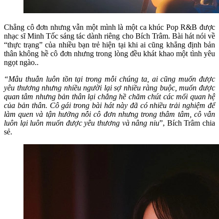
Chẳng cô đơn nhưng vẫn một mình là một ca khúc Pop R&B được
nhạc sĩ Minh Tốc sáng tác dành riêng cho Bích Trâm. Bài hát nói về
“thực trạng” của nhiều bạn trẻ hiện tại khi ai cũng khẳng định bản
thân không hề cô đơn nhưng trong lòng đều khát khao một tình yêu
ngọt ngào..
“Mâu thuẫn luôn tồn tại trong mỗi chúng ta, ai cũng muốn được
yêu thương nhưng nhiều người lại sợ nhiều ràng buộc, muốn được
quan tâm nhưng bản thân lại chẳng hề chăm chút các mối quan hệ
của bản thân. Cô gái trong bài hát này đã có nhiều trải nghiệm để
làm quen và tận hưởng nỗi cô đơn nhưng trong thâm tâm, cô vẫn
luôn lại luôn muốn được yêu thương và nâng niu
”, Bích Trâm chia
sẻ.