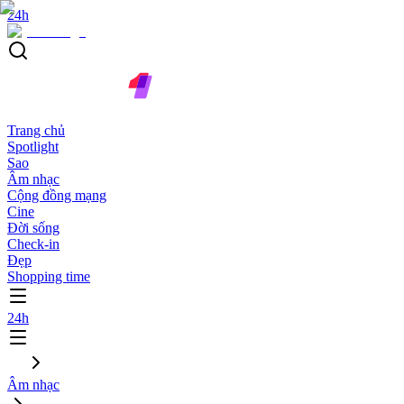
24h
Trang chủ
Spotlight
Sao
Âm nhạc
Cộng đồng mạng
Cine
Đời sống
Check-in
Đẹp
Shopping time
24h
Âm nhạc