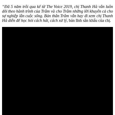
“Đã 5 năm trôi qua kể từ The Voice 2019, chị Thanh Hà vẫn luôn
dõi theo hành trình của Trâm và cho Trâm những lời khuyên cả cho
sự nghiệp lẫn cuộc sống. Bản thân Trâm vẫn hay đi xem chị Thanh
Hà diễn để học hỏi cách hát, cách xử lý
, bản lĩnh sân khấu của chị.