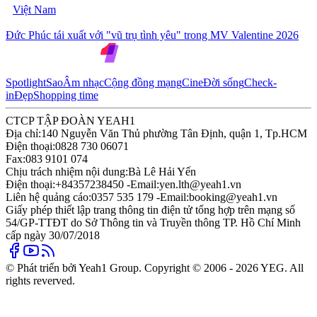
Việt Nam
Đức Phúc tái xuất với "vũ trụ tình yêu" trong MV Valentine 2026
Spotlight
Sao
Âm nhạc
Cộng đồng mạng
Cine
Đời sống
Check-
in
Đẹp
Shopping time
CTCP TẬP ĐOÀN YEAH1
Địa chỉ:
140 Nguyễn Văn Thủ phường Tân Định, quận 1, Tp.HCM
Điện thoại:
0828 730 06071
Fax:
083 9101 074
Chịu trách nhiệm nội dung:
Bà Lê Hải Yến
Điện thoại:
+84357238450 -
Email:
yen.lth@yeah1.vn
Liên hệ quảng cáo:
0357 535 179 -
Email:
booking@yeah1.vn
Giấy phép thiết lập trang thông tin điện tử tổng hợp trên mạng số
54/GP-TTĐT do Sở Thông tin và Truyền thông TP. Hồ Chí Minh
cấp ngày 30/07/2018
© Phát triển bởi Yeah1 Group. Copyright © 2006 - 2026 YEG. All
rights reverved.