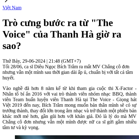
Việt Nam
Trò cưng bước ra từ "The
Voice" của Thanh Hà giờ ra
sao?
Thứ Bảy, 29-06-2024 | 21:48 (GMT+7)
Tối 28/06, ca sĩ Diêu Ngọc Bích Trâm ra mắt MV Chẳng cô đơn
nhưng vẫn một mình sau thời gian dài ấp ủ, chuẩn bị với tất cả tâm
huyết.
Vào nghề đã hơn 8 năm kể từ khi tham gia cuộc thi X-Factor -
Nhân tố bí ẩn 2016 với vai trò thành viên nhóm nhạc BBQ, thành
viên Team huấn luyện viên Thanh Hà tại The Voice - Giọng hát
Việt 2019 đến nay, Bích Trâm mong muốn bản thân mình sẽ có sự
trưởng thành, thay đổi lớn trong âm nhạc và trở thành một phiên bản
khác mới mẻ hơn, gần gũi hơn với khán giả. Đó là lý do mà MV
Chẳng cô đơn nhưng vẫn một mình được nữ ca sĩ gửi gắm nhiều
tâm tư và kỳ vọng.