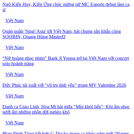
Ngô Kiến Huy, Kiên Ứng chúc mừng nữ MC Esports debut làm ca
sĩ
Việt Nam
Quán quân 'Sing! Asia' tới Việt Nam, hát chung sân khấu cùng
SOOBIN, Quang Hùng MasterD
Việt Nam
“Nữ hoàng nhạc phim” Baek Ji Young trở lại Việt Nam với concert
solo hoành tráng
Việt Nam
Đức Phúc tái xuất với "vũ trụ tình yêu" trong MV Valentine 2026
Việt Nam
Danh ca Giao Linh, Họa Mi hát giữa "Mùi khói bếp": Khi âm nhạc
sưởi ấm những phận đời nghèo khó
Việt Nam
Phan Đinh Tùng kết hợp G-Ducky trong ca khúc năm mới “Happy