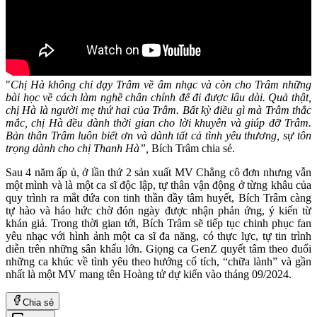
"
Chị Hà không chỉ dạy Trâm về âm nhạc và còn cho Trâm những
bài học về cách làm nghề chân chính để đi được lâu dài. Quả thật,
chị Hà là người mẹ thứ hai của Trâm. Bất kỳ điều gì mà Trâm thắc
mắc, chị Hà đều dành thời gian cho lời khuyên và giúp đỡ Trâm.
Bản thân Trâm luôn biết ơn và dành tất cả tình yêu thương, sự tôn
trọng dành cho chị Thanh Hà”,
Bích Trâm chia sẻ.
Sau 4 năm ấp ủ, ở lần thứ 2 sản xuất MV Chẳng cô đơn nhưng vẫn
một mình và là một ca sĩ độc lập, tự thân vận động ở từng khâu của
quy trình ra mắt đứa con tinh thần đầy tâm huyết, Bích Trâm càng
tự hào và háo hức chờ đón ngày được nhận phản ứng, ý kiến từ
khán giả. Trong thời gian tới, Bích Trâm sẽ tiếp tục chinh phục fan
yêu nhạc với hình ảnh một ca sĩ đa năng, có thực lực, tự tin trình
diễn trên những sân khấu lớn. Giọng ca GenZ quyết tâm theo đuổi
những ca khúc về tình yêu theo hướng cổ tích, “chữa lành” và gần
nhất là một MV mang tên Hoàng tử dự kiến vào tháng 09/2024.
Chia sẻ