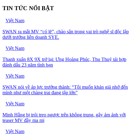
TIN TỨC NỔI BẬT
Việt Nam
SWAN ra mắt MV “có lẽ”, chào sân trong vai trò nghệ sĩ độc lập
dưới trướng liên doanh SYE.
Việt Nam
Thanh xuân 8X 9X trở lại: Ưng Hoàng Phúc, Thu Thuỷ tái hợp
đánh dấu 23 năm tình bạn
Việt Nam
SWAN nói về áp lực trưởng thành: “Tôi muốn khán giả nhớ đến
mình như một chàng trai đang tập lớn”
Việt Nam
Minh Hằng bị trói treo ngược trên không trung, gây ám ảnh với
teaser MV đầy ma mị
Việt Nam