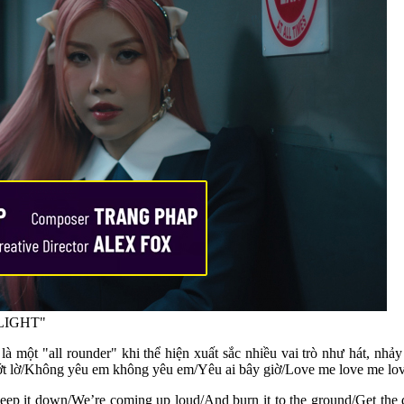
ONLIGHT"
một "all rounder" khi thể hiện xuất sắc nhiều vai trò như hát, nhảy 
hớt lờ/Không yêu em không yêu em/Yêu ai bây giờ/Love me love me lo
eep it down/We’re coming up loud/And burn it to the ground/Get the