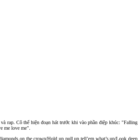
và rap. Cô thể hiện đoạn hát trước khi vào phần điệp khúc: "Falling
ve me love me".
 diamonds on the crown/Hold up pull up tell’em what’s up/Look deep