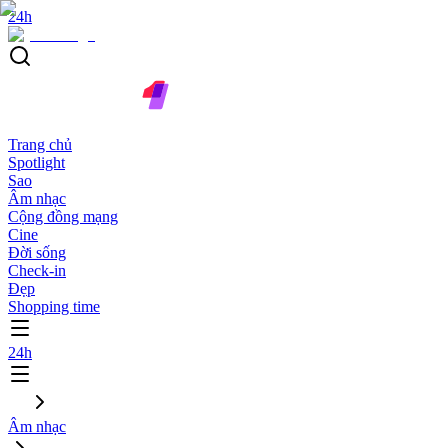
24h
Trang chủ
Spotlight
Sao
Âm nhạc
Cộng đồng mạng
Cine
Đời sống
Check-in
Đẹp
Shopping time
24h
Âm nhạc