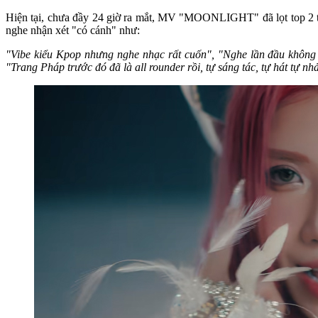
Hiện tại, chưa đầy 24 giờ ra mắt, MV "MOONLIGHT" đã lọt top 2 tr
nghe nhận xét "có cánh" như:
"Vibe kiểu Kpop nhưng nghe nhạc rất cuốn", "Nghe lần đầu không 
"Trang Pháp trước đó đã là all rounder rồi, tự sáng tác, tự hát tự nhả