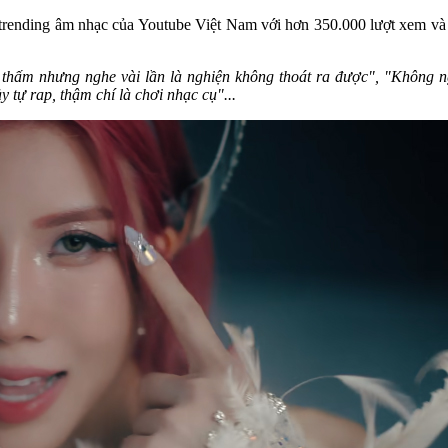
ending âm nhạc của Youtube Việt Nam với hơn 350.000 lượt xem và 3
thấm nhưng nghe vài lần là nghiện không thoát ra được", "Không n
y tự rap, thậm chí là chơi nhạc cụ"...