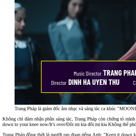
Trang Pháp là giám đốc âm nhạc và sáng tác ca khúc "MO
Không chỉ đảm nhận phần sáng tác, Trang Pháp còn chứng tỏ mình là 
down to your knee now/It’s over/Đôi mi kia đôi mi kia Không thể p
Trang Pháp đồng thời là người rap đoạn tiếng Anh: "Keep it down k