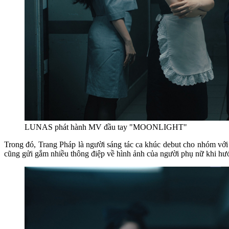
LUNAS phát hành MV đầu tay "MOONLIGHT"
Trong đó, Trang Pháp là người sáng tác ca khúc debut cho nhóm vớ
cũng gửi gắm nhiều thông điệp về hình ảnh của người phụ nữ khi hướ