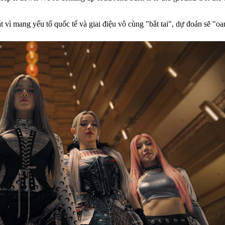
vì mang yếu tố quốc tế và giai điệu vô cùng "bắt tai", dự đoán sẽ "oanh