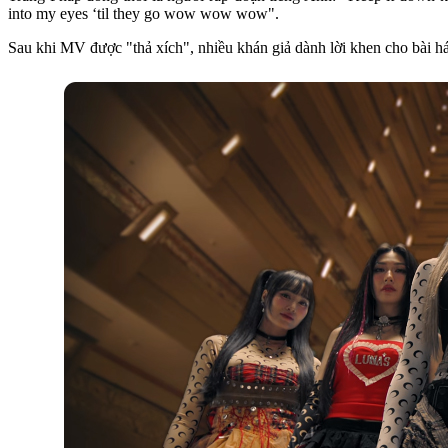
into my eyes ‘til they go wow wow wow".
Sau khi MV được "thả xích", nhiều khán giả dành lời khen cho bài hát 