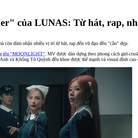
er" của LUNAS: Từ hát, rap, nhả
còn đảm nhận nhiều vị trí từ hát, rap đến vũ đạo đều "cân" đẹp.
ang tên "MOONLIGHT"
. MV được dàn dựng theo phong cách girl-cru
Anh và Khổng Tú Quỳnh đều khoe được thế mạnh và visual đỉnh cao 