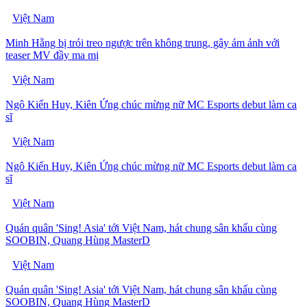
Việt Nam
Minh Hằng bị trói treo ngược trên không trung, gây ám ảnh với
teaser MV đầy ma mị
Việt Nam
Ngô Kiến Huy, Kiên Ứng chúc mừng nữ MC Esports debut làm ca
sĩ
Việt Nam
Ngô Kiến Huy, Kiên Ứng chúc mừng nữ MC Esports debut làm ca
sĩ
Việt Nam
Quán quân 'Sing! Asia' tới Việt Nam, hát chung sân khấu cùng
SOOBIN, Quang Hùng MasterD
Việt Nam
Quán quân 'Sing! Asia' tới Việt Nam, hát chung sân khấu cùng
SOOBIN, Quang Hùng MasterD