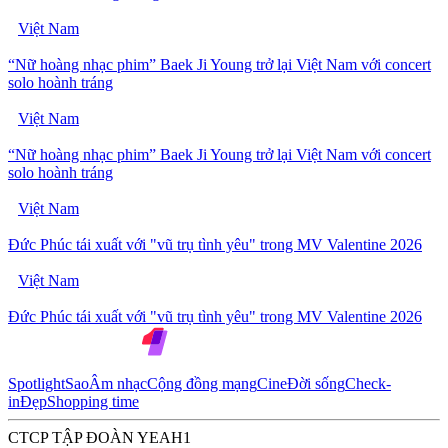
Việt Nam
“Nữ hoàng nhạc phim” Baek Ji Young trở lại Việt Nam với concert
solo hoành tráng
Việt Nam
“Nữ hoàng nhạc phim” Baek Ji Young trở lại Việt Nam với concert
solo hoành tráng
Việt Nam
Đức Phúc tái xuất với "vũ trụ tình yêu" trong MV Valentine 2026
Việt Nam
Đức Phúc tái xuất với "vũ trụ tình yêu" trong MV Valentine 2026
Spotlight
Sao
Âm nhạc
Cộng đồng mạng
Cine
Đời sống
Check-
in
Đẹp
Shopping time
CTCP TẬP ĐOÀN YEAH1