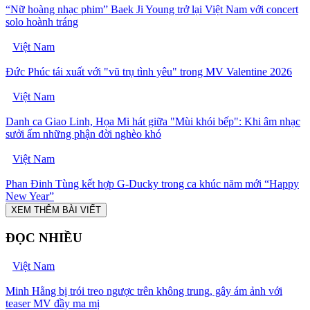
“Nữ hoàng nhạc phim” Baek Ji Young trở lại Việt Nam với concert
solo hoành tráng
Việt Nam
Đức Phúc tái xuất với "vũ trụ tình yêu" trong MV Valentine 2026
Việt Nam
Danh ca Giao Linh, Họa Mi hát giữa "Mùi khói bếp": Khi âm nhạc
sưởi ấm những phận đời nghèo khó
Việt Nam
Phan Đinh Tùng kết hợp G-Ducky trong ca khúc năm mới “Happy
New Year”
XEM THÊM BÀI VIẾT
ĐỌC NHIỀU
Việt Nam
Minh Hằng bị trói treo ngược trên không trung, gây ám ảnh với
teaser MV đầy ma mị