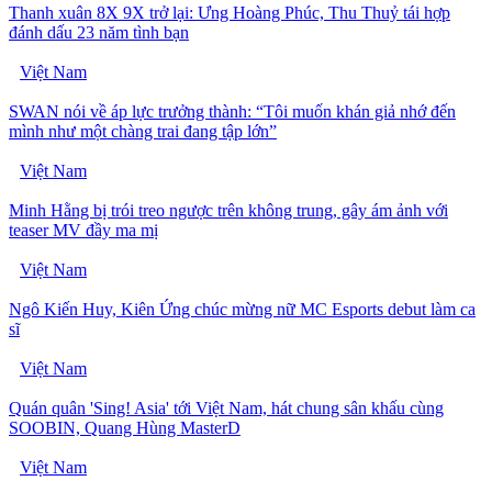
Thanh xuân 8X 9X trở lại: Ưng Hoàng Phúc, Thu Thuỷ tái hợp
đánh dấu 23 năm tình bạn
Việt Nam
SWAN nói về áp lực trưởng thành: “Tôi muốn khán giả nhớ đến
mình như một chàng trai đang tập lớn”
Việt Nam
Minh Hằng bị trói treo ngược trên không trung, gây ám ảnh với
teaser MV đầy ma mị
Việt Nam
Ngô Kiến Huy, Kiên Ứng chúc mừng nữ MC Esports debut làm ca
sĩ
Việt Nam
Quán quân 'Sing! Asia' tới Việt Nam, hát chung sân khấu cùng
SOOBIN, Quang Hùng MasterD
Việt Nam