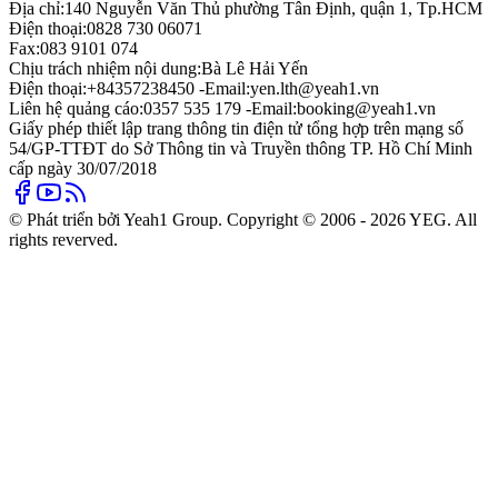
Địa chỉ:
140 Nguyễn Văn Thủ phường Tân Định, quận 1, Tp.HCM
Điện thoại:
0828 730 06071
Fax:
083 9101 074
Chịu trách nhiệm nội dung:
Bà Lê Hải Yến
Điện thoại:
+84357238450 -
Email:
yen.lth@yeah1.vn
Liên hệ quảng cáo:
0357 535 179 -
Email:
booking@yeah1.vn
Giấy phép thiết lập trang thông tin điện tử tổng hợp trên mạng số
54/GP-TTĐT do Sở Thông tin và Truyền thông TP. Hồ Chí Minh
cấp ngày 30/07/2018
© Phát triển bởi Yeah1 Group. Copyright © 2006 - 2026 YEG. All
rights reverved.