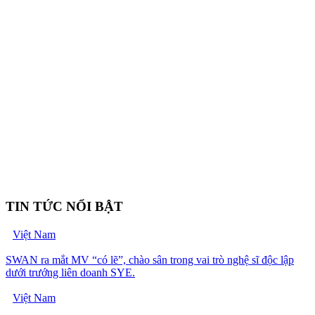
TIN TỨC NỔI BẬT
Việt Nam
SWAN ra mắt MV “có lẽ”, chào sân trong vai trò nghệ sĩ độc lập
dưới trướng liên doanh SYE.
Việt Nam