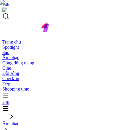
24h
Trang chủ
Spotlight
Sao
Âm nhạc
Cộng đồng mạng
Cine
Đời sống
Check-in
Đẹp
Shopping time
24h
Âm nhạc