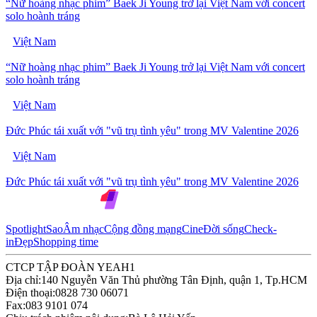
“Nữ hoàng nhạc phim” Baek Ji Young trở lại Việt Nam với concert
solo hoành tráng
Việt Nam
“Nữ hoàng nhạc phim” Baek Ji Young trở lại Việt Nam với concert
solo hoành tráng
Việt Nam
Đức Phúc tái xuất với "vũ trụ tình yêu" trong MV Valentine 2026
Việt Nam
Đức Phúc tái xuất với "vũ trụ tình yêu" trong MV Valentine 2026
Spotlight
Sao
Âm nhạc
Cộng đồng mạng
Cine
Đời sống
Check-
in
Đẹp
Shopping time
CTCP TẬP ĐOÀN YEAH1
Địa chỉ:
140 Nguyễn Văn Thủ phường Tân Định, quận 1, Tp.HCM
Điện thoại:
0828 730 06071
Fax:
083 9101 074