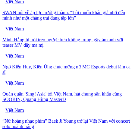
Việt Nam
SWAN nói về áp lực trưởng thành: “Tôi muốn khán giả nhớ đến
mình như một chàng trai đang tập lớn”
Việt Nam
Minh Hằng bị trói treo ngược trên không trung, gây ám ảnh với
teaser MV đầy ma mị
Việt Nam
Ngô Kiến Huy, Kiên Ứng chúc mừng nữ MC Esports debut làm ca
sĩ
Việt Nam
Quán quân 'Sing! Asia' tới Việt Nam, hát chung sân khấu cùng
SOOBIN, Quang Hùng MasterD
Việt Nam
“Nữ hoàng nhạc phim” Baek Ji Young trở lại Việt Nam với concert
solo hoành tráng