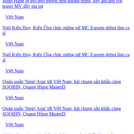
Minh Hằng bị trói treo ngược trên không trung, gây ám ảnh với
teaser MV đầy ma mị
Việt Nam
Ngô Kiến Huy, Kiên Ứng chúc mừng nữ MC Esports debut làm ca
sĩ
Việt Nam
Ngô Kiến Huy, Kiên Ứng chúc mừng nữ MC Esports debut làm ca
sĩ
Việt Nam
Quán quân 'Sing! Asia' tới Việt Nam, hát chung sân khấu cùng
SOOBIN, Quang Hùng MasterD
Việt Nam
Quán quân 'Sing! Asia' tới Việt Nam, hát chung sân khấu cùng
SOOBIN, Quang Hùng MasterD
Việt Nam