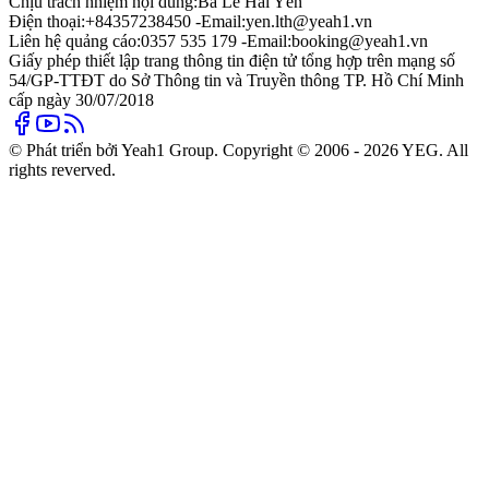
Chịu trách nhiệm nội dung:
Bà Lê Hải Yến
Điện thoại:
+84357238450 -
Email:
yen.lth@yeah1.vn
Liên hệ quảng cáo:
0357 535 179 -
Email:
booking@yeah1.vn
Giấy phép thiết lập trang thông tin điện tử tổng hợp trên mạng số
54/GP-TTĐT do Sở Thông tin và Truyền thông TP. Hồ Chí Minh
cấp ngày 30/07/2018
© Phát triển bởi Yeah1 Group. Copyright © 2006 - 2026 YEG. All
rights reverved.