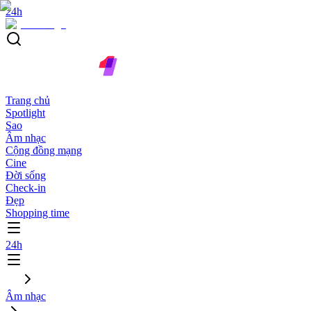
24h
Trang chủ
Spotlight
Sao
Âm nhạc
Cộng đồng mạng
Cine
Đời sống
Check-in
Đẹp
Shopping time
24h
Âm nhạc