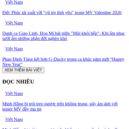
Việt Nam
Đức Phúc tái xuất với "vũ trụ tình yêu" trong MV Valentine 2026
Việt Nam
Danh ca Giao Linh, Họa Mi hát giữa "Mùi khói bếp": Khi âm nhạc
sưởi ấm những phận đời nghèo khó
Việt Nam
Phan Đinh Tùng kết hợp G-Ducky trong ca khúc năm mới “Happy
New Year”
XEM THÊM BÀI VIẾT
ĐỌC NHIỀU
Việt Nam
Minh Hằng bị trói treo ngược trên không trung, gây ám ảnh với
teaser MV đầy ma mị
Việt Nam