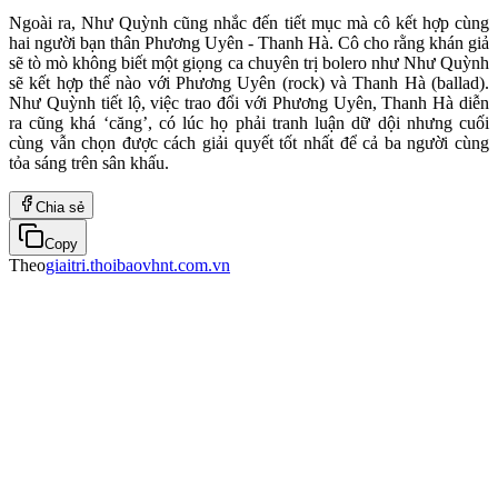
Ngoài ra, Như Quỳnh cũng nhắc đến tiết mục mà cô kết hợp cùng
hai người bạn thân Phương Uyên - Thanh Hà. Cô cho rằng khán giả
sẽ tò mò không biết một giọng ca chuyên trị bolero như Như Quỳnh
sẽ kết hợp thế nào với Phương Uyên (rock) và Thanh Hà (ballad).
Như Quỳnh tiết lộ, việc trao đổi với Phương Uyên, Thanh Hà diễn
ra cũng khá ‘căng’, có lúc họ phải tranh luận dữ dội nhưng cuối
cùng vẫn chọn được cách giải quyết tốt nhất để cả ba người cùng
tỏa sáng trên sân khấu.
Chia sẻ
Copy
Theo
giaitri.thoibaovhnt.com.vn