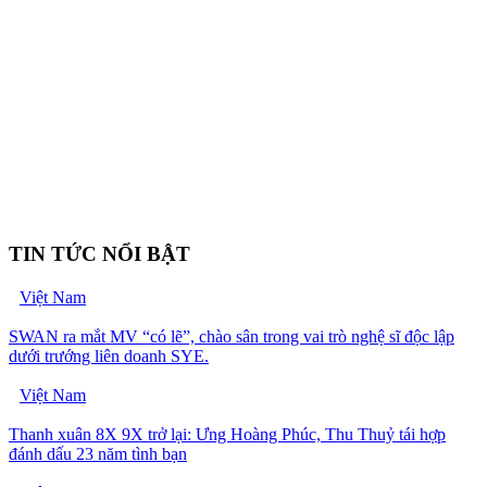
TIN TỨC NỔI BẬT
Việt Nam
SWAN ra mắt MV “có lẽ”, chào sân trong vai trò nghệ sĩ độc lập
dưới trướng liên doanh SYE.
Việt Nam
Thanh xuân 8X 9X trở lại: Ưng Hoàng Phúc, Thu Thuỷ tái hợp
đánh dấu 23 năm tình bạn