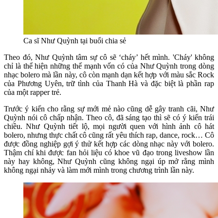
Ca sĩ Như Quỳnh tại buổi chia sẻ
Theo đó, Như Quỳnh tâm sự cô sẽ ‘cháy’ hết mình. 'Cháy' không
chỉ là thể hiện những thế mạnh vốn có của Như Quỳnh trong dòng
nhạc bolero mà lần này, cô còn mạnh dạn kết hợp với màu sắc Rock
của Phương Uyên, trữ tình của Thanh Hà và đặc biệt là phần rap
của một rapper trẻ.
Trước ý kiến cho rằng sự mới mẻ nào cũng dễ gây tranh cãi, Như
Quỳnh nói cô chấp nhận. Theo cô, đã sáng tạo thì sẽ có ý kiến trái
chiều. Như Quỳnh tiết lộ, mọi người quen với hình ảnh cô hát
bolero, nhưng thực chất cô cũng rất yêu thích rap, dance, rock… Cô
được đồng nghiệp gợi ý thử kết hợp các dòng nhạc này với bolero.
Thậm chí khi được fan hỏi liệu có khoe vũ đạo trong liveshow lần
này hay không, Như Quỳnh cũng không ngại úp mở rằng mình
không ngại nhảy và làm mới mình trong chương trình lần này.