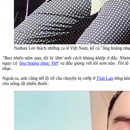
Nathan Lee thách những ca sĩ Việt Nam, kể cả "ông hoàng nhạ
"Bao nhiêu năm qua, tôi bị 'dìm' một cách khủng khiếp ở đây. Nhưng x
ngay cả '
ông hoàng nhạc Việt
' ra đấu giọng với tôi xem nào. Tôi l
nhạc.
Ngoài ra, anh cũng tiết lộ về câu chuyện bị cướp ở
Thái Lan
từng khi
cho uống rất nhiều thuốc.