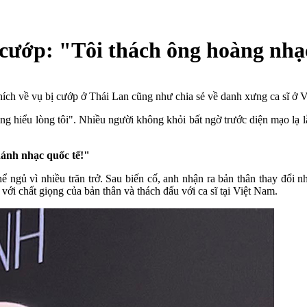
 cướp: "Tôi thách ông hoàng nhạc
thích về vụ bị cướp ở Thái Lan cũng như chia sẻ về danh xưng ca sĩ ở 
ng hiểu lòng tôi". Nhiều người không khỏi bất ngờ trước diện mạo lạ 
hánh nhạc quốc tế!"
ể ngủ vì nhiều trăn trở. Sau biến cố, anh nhận ra bản thân thay đổi nh
với chất giọng của bản thân và thách đấu với ca sĩ tại Việt Nam.