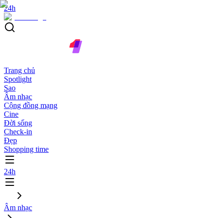
24h
Trang chủ
Spotlight
Sao
Âm nhạc
Cộng đồng mạng
Cine
Đời sống
Check-in
Đẹp
Shopping time
24h
Âm nhạc